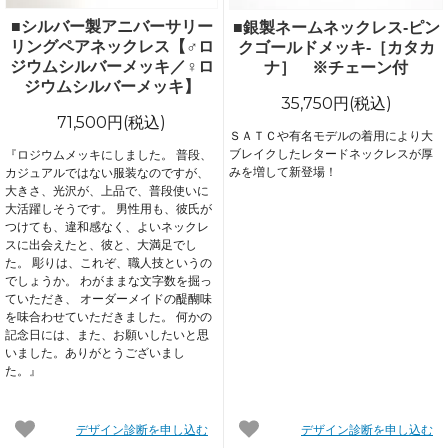
■シルバー製アニバーサリー
■銀製ネームネックレス-ピン
リングペアネックレス【♂ロ
クゴールドメッキ-［カタカ
ジウムシルバーメッキ／♀ロ
ナ］ ※チェーン付
ジウムシルバーメッキ】
35,750円(税込)
71,500円(税込)
ＳＡＴＣや有名モデルの着用により大
ブレイクしたレタードネックレスが厚
『ロジウムメッキにしました。 普段、
みを増して新登場！
カジュアルではない服装なのですが、
大きさ、光沢が、上品で、普段使いに
大活躍しそうです。 男性用も、彼氏が
つけても、違和感なく、よいネックレ
スに出会えたと、彼と、大満足でし
た。 彫りは、これぞ、職人技というの
でしょうか。 わがままな文字数を掘っ
ていただき、 オーダーメイドの醍醐味
を味合わせていただきました。 何かの
記念日には、また、お願いしたいと思
いました。ありがとうございまし
た。』
デザイン診断を申し込む
デザイン診断を申し込む