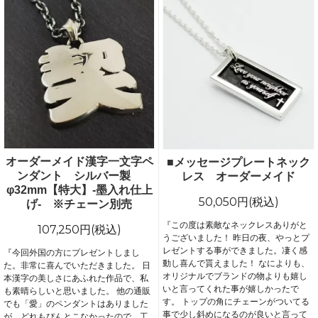
オーダーメイド漢字一文字ペ
■メッセージプレートネック
ンダント シルバー製
レス オーダーメイド
φ32mm【特大】-墨入れ仕上
50,050円(税込)
げ- ※チェーン別売
『この度は素敵なネックレスありがと
107,250円(税込)
うございました！ 昨日の夜、やっとプ
レゼントする事ができました。凄く感
『今回外国の方にプレゼントしまし
動し喜んで貰えました！ なによりも、
た。非常に喜んでいただきました。 日
オリジナルでブランドの物よりも嬉し
本漢字の美しさにあふれた作品で、私
いと言ってくれた事が嬉しかったで
も素晴らしいと思いました。 他の通販
す。 トップの角にチェーンがついてる
でも「愛」のペンダントはありました
事で少し斜めになるのが良いと言って
が、どれもぴんとこなかったので、工