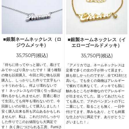
■銀製ネームネックレス（ロ
■銀製ネームネックレス（イ
ジウムメッキ）
エローゴールドメッキ）
35,750円(税込)
35,750円(税込)
「待ちに待ってやっと届いて、着けて
「アメリカでは、ネームネックレスは
みてやっぱり良かったです！ 違う種類
定番で多くの女の子が持って居ます。
の物も以前購入、今回と同じ物も以前
娘も欲しかったのですが…全てK18だと
購入し、しっかりした作りで文字もハ
高いし、でも全くの偽物はアレルギー
ッキリわかるし、何より壊れないで
で被れて出来なくて、メッキでも肌に
す！ ネックレスなので強く引っ張れば
触れるところが本物なのでアレルギー
壊れるかもしれませんが、普通に着け
が出ませんでした。送ってあげたらと
て生活しても何年も壊れないので、今
ても喜んで、プチのペンダントの下に
回新しいのが欲しくて購入しました！
二重にして、取ることも無く、一日中
安く購入出来る所も沢山あるかもしれ
付けてます、厚みもあり、とても綺麗
ませんが、私は、これだけのしっかり
な仕上がりに満足です、ありがとうご
した作りでこのお値段なら大満足で
ざいました！」
す！ 永く身につけられる工房、Fumiさ