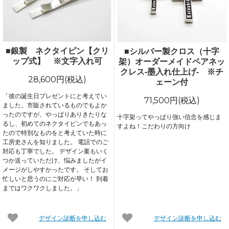
■銀製 ネクタイピン【クリ
■シルバー製クロス（十字
ップ式】 ※文字入れ可
架）オーダーメイドペアネッ
クレス-墨入れ仕上げ- ※チ
28,600円(税込)
ェーン付
「彼の誕生日プレゼントにと考えてい
71,500円(税込)
ました。市販されているものでもよか
ったのですが、やっぱりありきたりな
十字架ってやっぱり強い信念を感じま
るし、初めてのネクタイピンでもあっ
すよね！こだわりの方向け
たので特別なものをと考えていた時に
工房史さんを知りました。 電話でのご
対応も丁寧でした。 デザイン案もいく
つか送っていただけ、悩みましたがイ
メージがしやすかったです。 そしてお
忙しいと思うのにご対応が早い！ 到着
まではワクワクしました。」
デザイン診断を申し込む
デザイン診断を申し込む