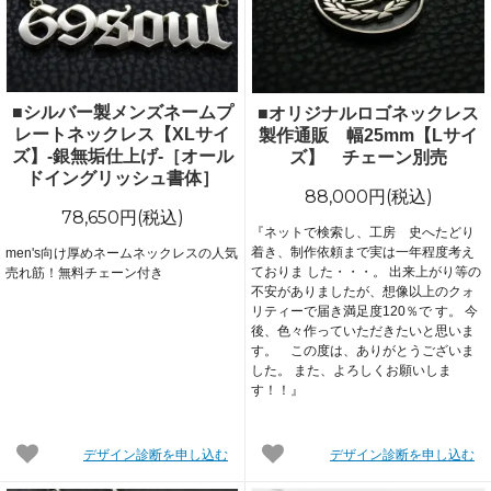
■シルバー製メンズネームプ
■オリジナルロゴネックレス
レートネックレス【XLサイ
製作通販 幅25mm【Lサイ
ズ】-銀無垢仕上げ-［オール
ズ】 チェーン別売
ドイングリッシュ書体］
88,000円(税込)
78,650円(税込)
『ネットで検索し、工房 史へたどり
着き、制作依頼まで実は一年程度考え
men's向け厚めネームネックレスの人気
ておりま した・・・。 出来上がり等の
売れ筋！無料チェーン付き
不安がありましたが、想像以上のクォ
リティーで届き満足度120％で す。 今
後、色々作っていただきたいと思いま
す。 この度は、ありがとうございま
した。 また、よろしくお願いしま
す！！』
デザイン診断を申し込む
デザイン診断を申し込む