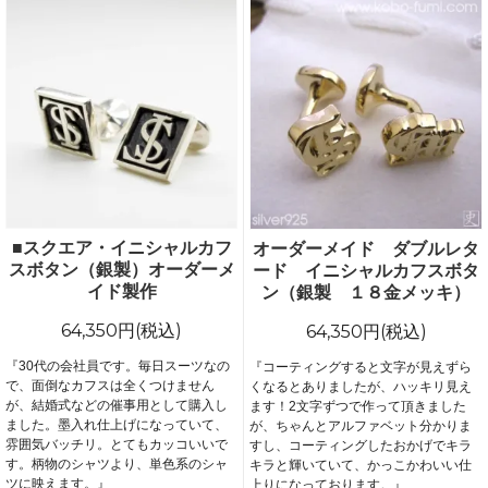
■スクエア・イニシャルカフ
オーダーメイド ダブルレタ
スボタン（銀製）オーダーメ
ード イニシャルカフスボタ
イド製作
ン（銀製 １８金メッキ）
64,350円(税込)
64,350円(税込)
『30代の会社員です。毎日スーツなの
『コーティングすると文字が見えずら
で、面倒なカフスは全くつけません
くなるとありましたが、ハッキリ見え
が、結婚式などの催事用として購入し
ます！2文字ずつで作って頂きました
ました。墨入れ仕上げになっていて、
が、ちゃんとアルファベット分かりま
雰囲気バッチリ。とてもカッコいいで
すし、コーティングしたおかげでキラ
す。柄物のシャツより、単色系のシャ
キラと輝いていて、かっこかわいい仕
ツに映えます。』
上りになっております。』