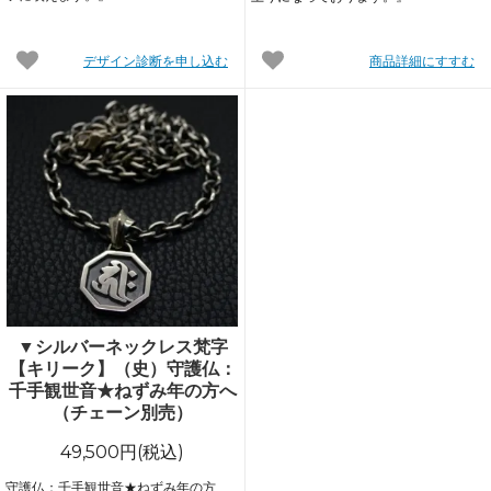
デザイン診断を申し込む
商品詳細にすすむ
▼シルバーネックレス梵字
【キリーク】（史）守護仏：
千手観世音★ねずみ年の方へ
（チェーン別売）
49,500円(税込)
守護仏：千手観世音★ねずみ年の方