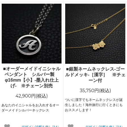
■オーダーメイドイニシャル
■銀製ネームネックレス-ゴー
ペンダント シルバー製
ルドメッキ-［漢字］ ※チェ
φ16mm【小】-墨入れ仕上
ーン付
げ- ※チェーン別売
35,750円(税込)
42,900円(税込)
ついに漢字でもネームネックレスが誕
生しました！海外旅行に行くときにも
あなたのイニシャルをお入れするオー
おススメします！
ダーメイドシルバーネックレス
デザイン診断を申し込む
デザイン診断を申し込む