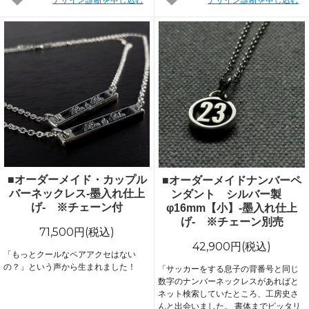
■オーダーメイド・カップル
■オーダーメイドナンバーペ
バーネックレス-墨入れ仕上
ンダント シルバー製
げ- ※チェーン付
φ16mm【小】-墨入れ仕上
げ- ※チェーン別売
71,500円(税込)
42,900円(税込)
「もっとクールなペアアクセはない
の？」という声から生まれました！
「サッカーをする息子の背番号と同じ
数字のナンバーネックレスがあればと
ネット検索していたところ、工房史さ
んと出会いました。 書体までピッタリ