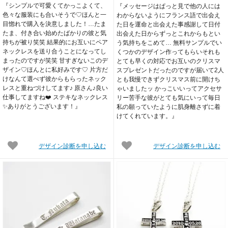
『シンプルで可愛くてかっこよくて、
『メッセージはぱっと見で他の人には
色々な服装にも合いそうで♡ほんと一
わからないようにフランス語で出会え
目惚れで購入を決意しました！…たま
た日を運命と出会えた事感謝して日付
たま、付き合い始めたばかりの彼と気
出会えた日からずっとこれからもとい
持ちが被り笑笑 結果的にお互いにペア
う気持ちをこめて… 無料サンプルでい
ネックレスを送り合うことになってし
くつかのデザイン作ってもらいそれも
まったのですが笑笑 甘すぎないこのデ
とても早くの対応でお互いのクリスマ
ザイン♡ほんとに私好みです♡ 片方だ
スプレゼントだったのですが届いて2人
けなんて選べず彼からもらったネック
とも我慢できずクリスマス前に開けち
レスと重ねづけしてます♪ 原さん♪良い
ゃいましたッ かっこいいってアクセサ
仕事してますね❤️ ステキなネックレス
リー苦手な彼がとても気にいって毎日
✨ありがとうございます！』
私の願っていたように肌身離さずに着
けてくれています。』
デザイン診断を申し込む
デザイン診断を申し込む