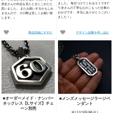
ました。 毎日つけてくれるそうです(^
房史さんの作品を見たときにこれだと
^) 史さんの丁寧な心のこもった仕事の
思いました。 またお願いするかもしれ
おかげです。 本当にありがとうござい
ませんので、その際は宜しくお願い致
ました！』
します。』
商品詳細にすすむ
デザイン診断を申し込む
■オーダーメイド・ナンバー
■メンズメッセージラージペ
ネックレス【Lサイズ】チェ
ンダント
ーン別売
81,510円(税込)