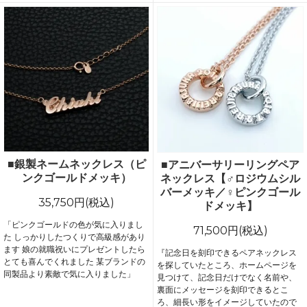
■銀製ネームネックレス（ピ
■アニバーサリーリングペア
ンクゴールドメッキ）
ネックレス【♂ロジウムシル
バーメッキ／♀ピンクゴール
35,750円(税込)
ドメッキ】
「ピンクゴールドの色が気に入りまし
71,500円(税込)
た しっかりしたつくりで高級感があり
ます 娘の就職祝いにプレゼントしたら
『記念日を刻印できるペアネックレス
とても喜んでくれました 某ブランドの
を探していたところ、ホームページを
同製品より素敵で気に入りました」
見つけて、記念日だけでなく名前や、
裏面にメッセージを刻印できるとこ
ろ、細長い形をイメージしていたので