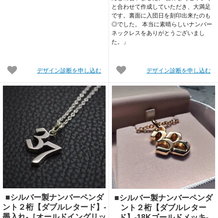
と合わせて作成していただき、大満足
です。裏面に入団日を刻印出来たのも
◎でした。 本当に素晴らしいナンバー
ネックレスをありがとうございまし
た。」
デザイン診断を申し込む
デザイン診断を申し込む
■シルバー製ナンバーペンダ
■シルバー製ナンバーペンダ
ント２桁【ダブルレタード】-
ント２桁【ダブルレター
墨入れ-［オールドイングリッ
ド】-18Kゴールドメッキ-