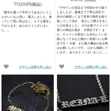
77,000円(税込)
『デザインの決定まで何回かやり取り
しましたが、最後まで丁寧な対応で、
『数字が選べて手作りであるというこ
自分の納得いくまで見本の制作を繰り
とがいいなと思い、購入しました。使
返してして頂き、 安心して購入するこ
っていて悪い所はなく、とても重宝し
とが出来ました。 そのお陰でイメージ
ております。ありがとうございまし
通リの商品が届き、大満足です！ ま
た。』
た、チェーンの部分にも外れにくい仕
様になってるなど細かい気遣いにも満
足です！ 今後、また購入機会がある時
はお願いしたいです。 心から感謝して
います。 ありがとうございました。』
デザイン診断を申し込む
デザイン診断を申し込む