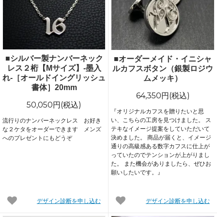
■シルバー製ナンバーネック
■オーダーメイド・イニシャ
レス２桁【Mサイズ】-墨入
ルカフスボタン（銀製ロジウ
れ-［オールドイングリッシュ
ムメッキ）
書体］20mm
64,350円(税込)
50,050円(税込)
『オリジナルカフスを贈りたいと思
い、こちらの工房を見つけました。 ス
流行りのナンバーネックレス お好き
テキなイメージ提案をしていただいて
な２ケタをオーダーできます メンズ
決めました。 商品が届くと、イメージ
へのプレゼントにもどうぞ
通りの高級感ある数字カフスに仕上が
っていたのでテンションが上がりまし
た。 また機会がありましたら、ぜひお
願いしたいです。』
デザイン診断を申し込む
デザイン診断を申し込む