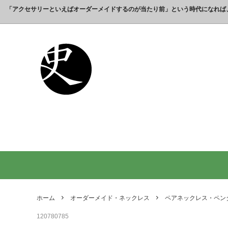
「アクセサリーといえばオーダーメイドするのが当たり前」という時代になれば
これまでの制作実績のご紹介
工房【史】について
銀製の江戸文字で人気の名前入りストラ
銀製（
誕生日
名前ネ
ップ
選ばれ
オーダーメイド・ネックレス
父の日プレゼント
オーダ
結婚記
銀製の喧嘩札の注文製作 工房史-祭り好
オーダ
オーダーメイド・キーホルダー
内祝いプレゼント
オーダ
お祝い
きの胸元によく映えます
オーダーメイド・ピンバッジ
就職祝いプレゼント
オーダ
入学祝
会社名で喧嘩札を作る方が増えていま
10年
す！
出す｜
オリジナルロゴ・ネックレス
名前入
り
ペアリングネックレス
全ての
日本のお土産ギフト通販
男性が
ントで
ホーム
オーダーメイド・ネックレス
ペアネックレス・ペン
間違い
120780785
法人向け贈答品【オーダーメイド銀細
浦高同