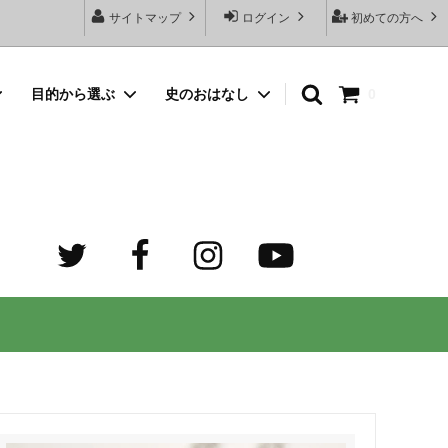
サイトマップ
ログイン
初めての方へ
目的から選ぶ
史のおはなし
0
向けネッ
豆銀名入れストラップ
母の日プレゼント
デザイン診断サービスとは？
オーダーメイド・シルバーリング
出産祝いプレゼント
世界でふたつだけの記念日ペアリング
オーダーメイド・ゴルフマーカー
成人祝いプレゼント
迷子札）
カスタム費用 ケア用品 他
ホワイトデープレゼント
の正しい
大人向けペアネックレスのオーダーメイ
ド通販専門店 工房史（ふみ）
売れ筋
デザインで選ぶ
３年ぶりの夏祭り！テンション爆上げで
トすると
店長ゴローおすすめの誕生日プレゼント
きるネックレス！
向けペアネックレス