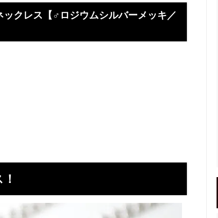
】お使いの携帯アドレスに当店か
喧嘩札ご購入者様のロングイン
ールが届かない方へ
ー 豆銀や
ネックレス【♂ロジウムシルバーメッキ／
伝授！男性が喜ぶネクタイピンプ
転載、引用について
トの選び方５ケース＋１
回しか食べられない！！ワンコイ
盗掘ならず！石見銀山
鳥そっぷちゃんこ！in 両国にぎ
り！
良いシルバーアクセは重い？軽
刻印できるペアネックレスのブ
プロが調べてみました（2024
ントにおすすめなオーダーメイド
工房史の店長ゴローによるYout
ネクタイピン工房史
一覧
のプレゼントとしてオーダーメイ
プレゼントにオーダーメイドの
ス！
にか、いいものはないかな？とお
クレスがぴったりな３つの理由
方へ
ローの諸国探訪記 ～〇〇県 〇
メッセージや名前、命日、戒名