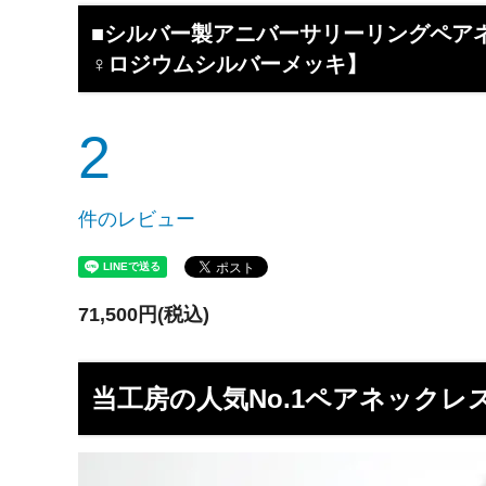
工】工房史
工房史へのよくあるご質問
【重要
らのメ
■シルバー製アニバーサリーリングペア
♀ロジウムシルバーメッキ】
2025/4/1より価格改定いたします
プロが
レゼン
2
きれいなアクセサリー写真の撮り方
年に１
（iphone編）~アクセサリー店長ゴロー
ン巴潟の
が伝授~
わい祭
件のレビュー
iphone（スマホ）でアクセサリー着用
品質の
写真の上手な撮り方、たった1つのコツ
い？
をショップ店長が伝授
71,500円(税込)
女心をくすぐるネックレスの渡し方教え
プレゼ
ます（女性へのサプライズプレゼント）
の高級
チェーンが切れてしまいました。直して
彼氏へ
当工房の人気No.1ペアネックレ
もらえますか？
ドでな
探しの
娘さんの成人のお祝いとして特別な誕生
店長ゴ