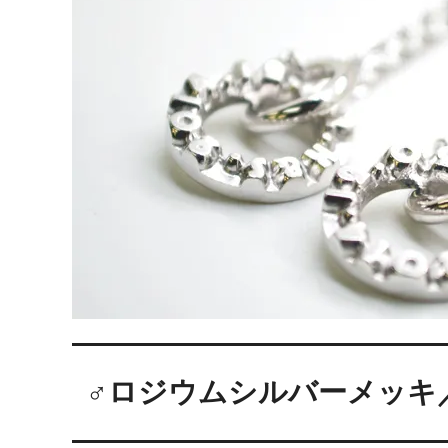
日プレゼントを探しているお父さんへ
〇編～
飲食店経営者さまからも人気です！史の
家紋ネ
売れ筋八角銀札！！
20年
♂ロジウムシルバーメッキ