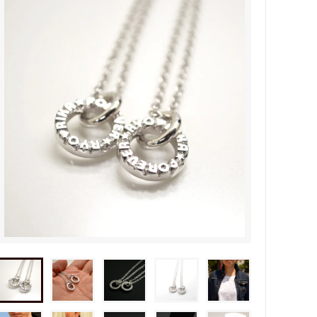
タビュ
メンズネームネックレスの人気売れ筋
オーダーシルバー工房【史】
ネームネックレス工房史のオーダーメイ
ドが人気売れ筋になったワケ
両国にぎわい祭り 国技館内の力士の教
室 潜入レポート！
ランドを
銀彫札・千社札・火消し札 両国下町に
年版）
ある工房【史】が作ります
ube動画
意外に簡単！プロが教えるシルバーアク
セサリーのお手入れ方法
ペアネッ
株式会社Berry様 オーダーメイドネク
タイピン（ネクタイハンガー）の着用ご
感想
などを刻
工房史の家族向けアクセサリーの人気売