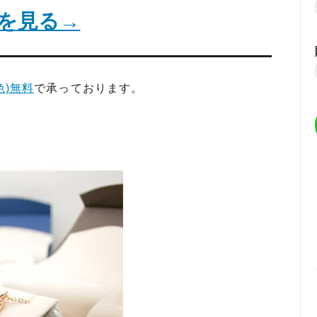
を見る→
色)無料
で承っております。