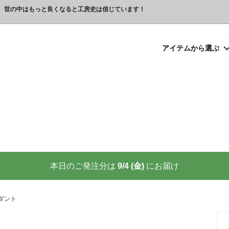
、世の中はもっと良くなると工房史は信じています！
アイテムから選ぶ
シルバー）喧嘩札
プレゼント
ックレスの人気売れ筋 工房史が
豆銀ネックレス
クリスマスプレゼント
世界に２つしかない！カップル
る理由
クレスの人気売れ筋
ーメイド・ブレスレット
念日プレゼント
オーダーメイド・アンクレット
結婚祝いプレゼント
ーメイドブレスレット名前入り
ギフトラッピング
ーメイド・カフスボタン
プレゼント
オーダーメイド・ネクタイピン
バレンタインプレゼント
ーメイド・マネークリップ
いプレゼント
ペットジュエリー（犬用名札・
敬老の日プレゼント
後、この輝きが 家族の物語を語り
プロが教える指のリングサイズ
家族の絆を刻む、一生モノの御守
測り方と号数一覧表
本日のご発注分は
9/4 (金)
にお届け
りネクタイピン
大人向けペアネックレスの人気
商品
名入れプレゼント 141選
彼女へのサプライズ誕生日プレゼ
カフスボタンを男性にプレゼン
思わずやってしまいがちな３つの
喜ばれます
ダント
窓生様向けグッズ