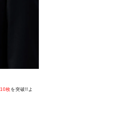
710枚
を突破!!よ