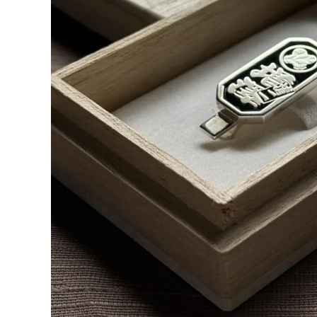
日プレゼントを探しているお父さんへ
〇編～
飲食店経営者さまからも人気です！史の
家紋ネ
売れ筋八角銀札！！
20年