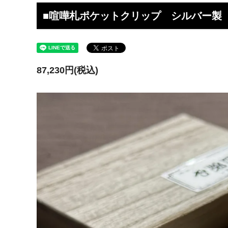
工】工房史
工房史へのよくあるご質問
【重要
らのメ
■喧嘩札ポケットクリップ シルバー製 3
2025/4/1より価格改定いたします
プロが
レゼン
きれいなアクセサリー写真の撮り方
年に１
87,230円(税込)
（iphone編）~アクセサリー店長ゴロー
ン巴潟の
が伝授~
わい祭
iphone（スマホ）でアクセサリー着用
品質の
写真の上手な撮り方、たった1つのコツ
い？
をショップ店長が伝授
女心をくすぐるネックレスの渡し方教え
プレゼ
ます（女性へのサプライズプレゼント）
の高級
チェーンが切れてしまいました。直して
彼氏へ
もらえますか？
ドでな
探しの
娘さんの成人のお祝いとして特別な誕生
店長ゴ