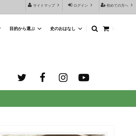
サイトマップ
ログイン
初めての方へ
目的から選ぶ
史のおはなし
0
向けネッ
豆銀名入れストラップ
母の日プレゼント
デザイン診断サービスとは？
オーダーメイド・シルバーリング
出産祝いプレゼント
世界でふたつだけの記念日ペアリング
オーダーメイド・ゴルフマーカー
成人祝いプレゼント
迷子札）
カスタム費用 ケア用品 他
ホワイトデープレゼント
の正しい
大人向けペアネックレスのオーダーメイ
ド通販専門店 工房史（ふみ）
売れ筋
デザインで選ぶ
３年ぶりの夏祭り！テンション爆上げで
トすると
店長ゴローおすすめの誕生日プレゼント
きるネックレス！
向けペアネックレス