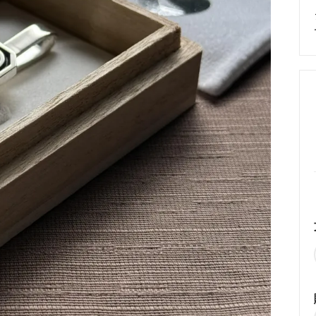
めるアクセサリー製作通販
ックレスの人気の秘密 工房史が
大江戸線両国駅から伝説の工房
以上選ばれ続ける理由とは？
でのアクセス経路ご案内