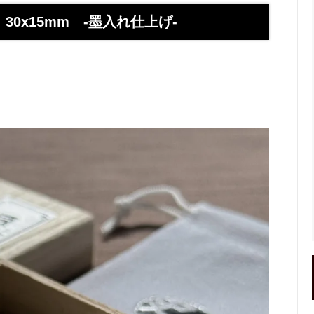
】お使いの携帯アドレスに当店か
喧嘩札ご購入者様のロングイン
ールが届かない方へ
ー 豆銀や
0x15mm -墨入れ仕上げ-
伝授！男性が喜ぶネクタイピンプ
転載、引用について
トの選び方５ケース＋１
回しか食べられない！！ワンコイ
盗掘ならず！石見銀山
鳥そっぷちゃんこ！in 両国にぎ
り！
良いシルバーアクセは重い？軽
刻印できるペアネックレスのブ
プロが調べてみました（2024
ントにおすすめなオーダーメイド
工房史の店長ゴローによるYout
ネクタイピン工房史
一覧
のプレゼントとしてオーダーメイ
プレゼントにオーダーメイドの
にか、いいものはないかな？とお
クレスがぴったりな３つの理由
方へ
ローの諸国探訪記 ～〇〇県 〇
メッセージや名前、命日、戒名