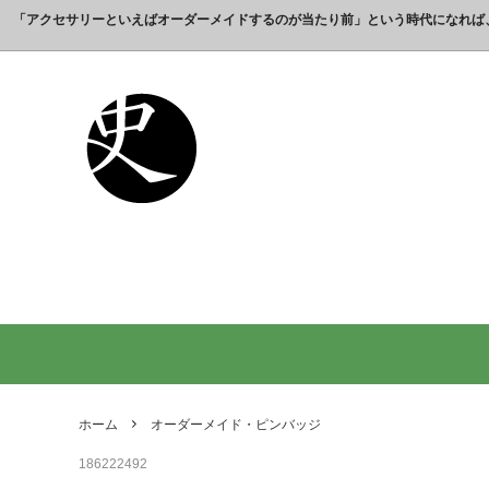
「アクセサリーといえばオーダーメイドするのが当たり前」という時代になれば
これまでの制作実績のご紹介
工房【史】について
銀製の江戸文字で人気の名前入りストラ
銀製（
誕生日
名前ネ
ップ
選ばれ
オーダーメイド・ネックレス
父の日プレゼント
オーダ
結婚記
銀製の喧嘩札の注文製作 工房史-祭り好
オーダ
オーダーメイド・キーホルダー
内祝いプレゼント
オーダ
お祝い
きの胸元によく映えます
オーダーメイド・ピンバッジ
就職祝いプレゼント
オーダ
入学祝
会社名で喧嘩札を作る方が増えていま
10年
す！
出す｜
オリジナルロゴ・ネックレス
名前入
り
ペアリングネックレス
全ての
日本のお土産ギフト通販
男性が
ントで
ホーム
オーダーメイド・ピンバッジ
間違い
186222492
法人向け贈答品【オーダーメイド銀細
浦高同