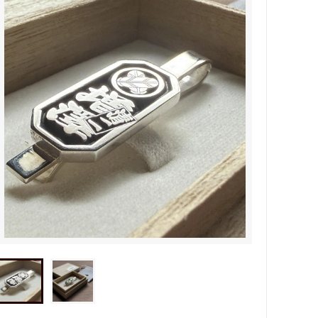
タビュ
メンズネームネックレスの人気売れ筋
オーダーシルバー工房【史】
ネームネックレス工房史のオーダーメイ
ドが人気売れ筋になったワケ
両国にぎわい祭り 国技館内の力士の教
室 潜入レポート！
ランドを
銀彫札・千社札・火消し札 両国下町に
年版）
ある工房【史】が作ります
ube動画
意外に簡単！プロが教えるシルバーアク
セサリーのお手入れ方法
ペアネッ
株式会社Berry様 オーダーメイドネク
タイピン（ネクタイハンガー）の着用ご
感想
などを刻
工房史の家族向けアクセサリーの人気売