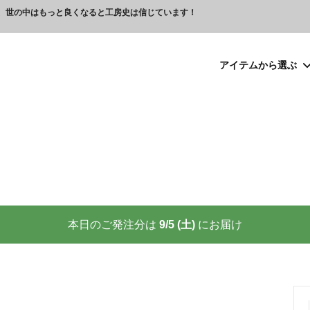
、世の中はもっと良くなると工房史は信じています！
アイテムから選ぶ
シルバー）喧嘩札
プレゼント
ックレスの人気売れ筋 工房史が
豆銀ネックレス
クリスマスプレゼント
世界に２つしかない！カップル
る理由
クレスの人気売れ筋
ーメイド・ブレスレット
念日プレゼント
オーダーメイド・アンクレット
結婚祝いプレゼント
ーメイドブレスレット名前入り
ギフトラッピング
ーメイド・カフスボタン
プレゼント
オーダーメイド・ネクタイピン
バレンタインプレゼント
ーメイド・マネークリップ
いプレゼント
ペットジュエリー（犬用名札・
敬老の日プレゼント
後、この輝きが 家族の物語を語り
プロが教える指のリングサイズ
家族の絆を刻む、一生モノの御守
測り方と号数一覧表
本日のご発注分は
9/5 (土)
にお届け
りネクタイピン
大人向けペアネックレスの人気
商品
名入れプレゼント 141選
彼女へのサプライズ誕生日プレゼ
カフスボタンを男性にプレゼン
思わずやってしまいがちな３つの
喜ばれます
窓生様向けグッズ