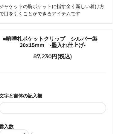
れ筋
ジャケットの胸ポケットに指す全く新しい着け方
で目を引くことができるアイテムです
【史】ま
オーダーメイドアクセサリー商品一覧
工房【史】
■喧嘩札ポケットクリップ シルバー製
30x15mm -墨入れ仕上げ-
87,230円(税込)
文字と書体の記入欄
購入数