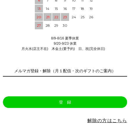
6
7
8
9
10
11
12
13
14
15
16
17
18
19
20
21
22
23
24
25
26
27
28
29
30
8/9-8/16 夏季休業
9/20-9/23 休業
月火水(店主不在) 木金土(要予約) 日、祝(完全休日)
メルマガ登録・解除（月１配信・次のギフトのご案内）
解除の方はこちら