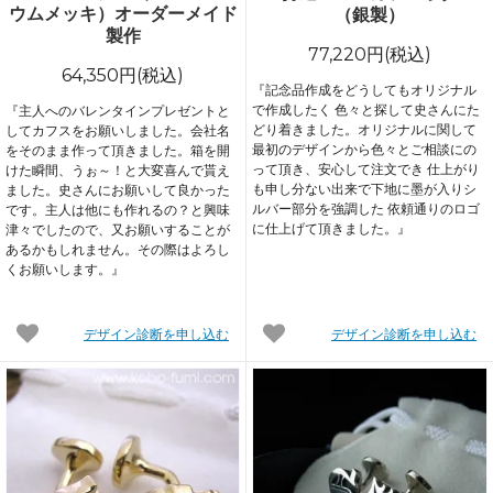
ウムメッキ）オーダーメイド
（銀製）
製作
77,220円(税込)
64,350円(税込)
『記念品作成をどうしてもオリジナル
で作成したく 色々と探して史さんにた
『主人へのバレンタインプレゼントと
どり着きました。オリジナルに関して
してカフスをお願いしました。会社名
最初のデザインから色々とご相談にの
をそのまま作って頂きました。箱を開
って頂き、安心して注文でき 仕上がり
けた瞬間、うぉ～！と大変喜んで貰え
も申し分ない出来で下地に墨が入りシ
ました。史さんにお願いして良かった
ルバー部分を強調した 依頼通りのロゴ
です。主人は他にも作れるの？と興味
に仕上げて頂きました。』
津々でしたので、又お願いすることが
あるかもしれません。その際はよろし
くお願いします。』
デザイン診断を申し込む
デザイン診断を申し込む