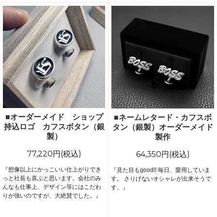
■オーダーメイド ショップ
■ネームレタード・カフスボ
持込ロゴ カフスボタン（銀
タン（銀製）オーダーメイド
製）
製作
77,220円(税込)
64,350円(税込)
『想像以上にかっこいい仕上がりでき
『見た目もgood!! 毎日、愛用していま
っと社長も喜ぶと思います。会社のみ
す。 さりげないオシャレが出来そうで
んなも仕事上、デザイン等にはこだわ
す。』
りが強いのですが、大絶賛でした。』