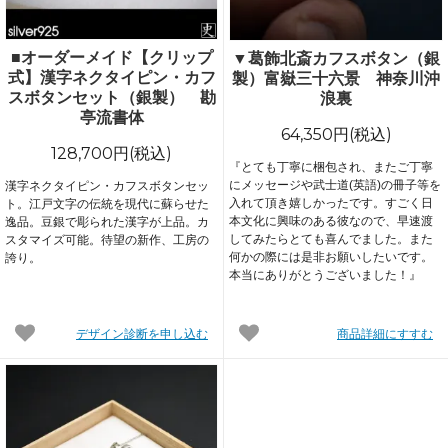
■オーダーメイド【クリップ
▼葛飾北斎カフスボタン（銀
式】漢字ネクタイピン・カフ
製）富嶽三十六景 神奈川沖
スボタンセット（銀製） 勘
浪裏
亭流書体
64,350円(税込)
128,700円(税込)
『とても丁寧に梱包され、またご丁寧
にメッセージや武士道(英語)の冊子等を
漢字ネクタイピン・カフスボタンセッ
入れて頂き嬉しかったです。すごく日
ト。江戸文字の伝統を現代に蘇らせた
本文化に興味のある彼なので、早速渡
逸品。豆銀で彫られた漢字が上品。カ
してみたらとても喜んでました。また
スタマイズ可能。待望の新作、工房の
何かの際には是非お願いしたいです。
誇り。
本当にありがとうございました！』
デザイン診断を申し込む
商品詳細にすすむ