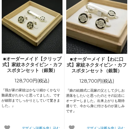
■オーダーメイド【クリップ
■オーダーメイド【わに口
式】家紋ネクタイピン・カフ
式】家紋ネクタイピン・カフ
スボタンセット（銀製）
スボタンセット（銀製）
128,700円(税込)
128,700円(税込)
『我が家の家紋はかなり細かくかなり
『娘の結婚式に花嫁の父として少しお
難易度がたかいと思ってました。です
洒落をしたいと思ったのとその記念に
が細部までしっかりとしていて驚きま
オーダーしました。出来上がりも期待
した。』
通りで、今から身に付けるのが楽しみ
です』
デザイン診断を申し込む
デザイン診断を申し込む