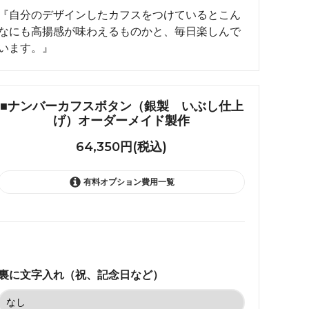
れ筋
『自分のデザインしたカフスをつけているとこん
なにも高揚感が味わえるものかと、毎日楽しんで
【史】ま
オーダーメイドアクセサリー商品一覧
います。』
工房【史】
■ナンバーカフスボタン（銀製 いぶし仕上
げ）オーダーメイド製作
64,350円(税込)
有料オプション費用一覧
なし
64,350円(税込)
あり(+5500円)
69,850円(税込)
裏に文字入れ（祝、記念日など）