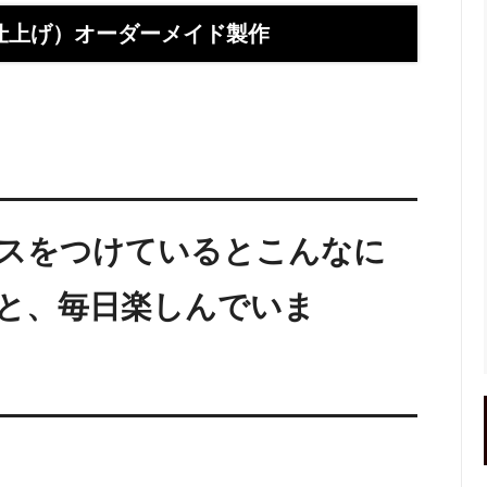
】お使いの携帯アドレスに当店か
喧嘩札ご購入者様のロングイン
ールが届かない方へ
ー 豆銀や
仕上げ）オーダーメイド製作
伝授！男性が喜ぶネクタイピンプ
転載、引用について
トの選び方５ケース＋１
回しか食べられない！！ワンコイ
盗掘ならず！石見銀山
鳥そっぷちゃんこ！in 両国にぎ
り！
良いシルバーアクセは重い？軽
刻印できるペアネックレスのブ
スをつけているとこんなに
プロが調べてみました（2024
と、毎日楽しんでいま
ントにおすすめなオーダーメイド
工房史の店長ゴローによるYout
ネクタイピン工房史
一覧
のプレゼントとしてオーダーメイ
プレゼントにオーダーメイドの
にか、いいものはないかな？とお
クレスがぴったりな３つの理由
方へ
ローの諸国探訪記 ～〇〇県 〇
メッセージや名前、命日、戒名