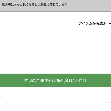
、世の中はもっと良くなると工房史は信じています！
アイテムから選ぶ
シルバー）喧嘩札
プレゼント
ックレスの人気売れ筋 工房史が
豆銀ネックレス
クリスマスプレゼント
世界に２つしかない！カップル
る理由
クレスの人気売れ筋
ーメイド・ブレスレット
念日プレゼント
オーダーメイド・アンクレット
結婚祝いプレゼント
ーメイドブレスレット名前入り
ギフトラッピング
ーメイド・カフスボタン
プレゼント
オーダーメイド・ネクタイピン
バレンタインプレゼント
ーメイド・マネークリップ
いプレゼント
ペットジュエリー（犬用名札・
敬老の日プレゼント
後、この輝きが 家族の物語を語り
プロが教える指のリングサイズ
家族の絆を刻む、一生モノの御守
測り方と号数一覧表
本日のご発注分は
9/4 (金)
にお届け
りネクタイピン
大人向けペアネックレスの人気
商品
名入れプレゼント 141選
彼女へのサプライズ誕生日プレゼ
カフスボタンを男性にプレゼン
思わずやってしまいがちな３つの
喜ばれます
ン
窓生様向けグッズ