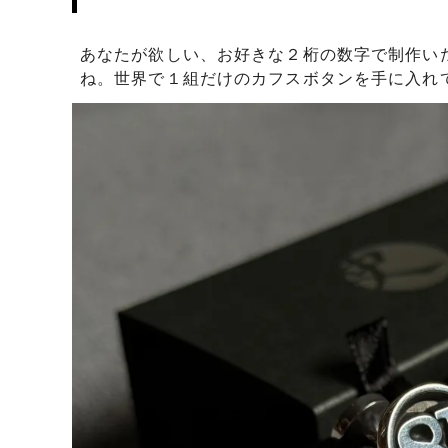
日プレゼントを探しているお父さんへ
〇編～
飲食店経営者さまからも人気です！史の
家紋ネ
あなたが欲しい、お好きな２桁の数字で制作い
売れ筋八角銀札！！
20年
ね。世界で１組だけのカフスボタンを手に入れ