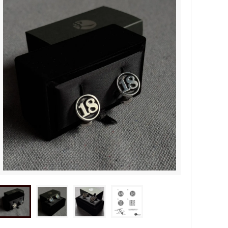
タビュ
メンズネームネックレスの人気売れ筋
オーダーシルバー工房【史】
ネームネックレス工房史のオーダーメイ
ドが人気売れ筋になったワケ
両国にぎわい祭り 国技館内の力士の教
室 潜入レポート！
ランドを
銀彫札・千社札・火消し札 両国下町に
年版）
ある工房【史】が作ります
ube動画
意外に簡単！プロが教えるシルバーアク
セサリーのお手入れ方法
ペアネッ
株式会社Berry様 オーダーメイドネク
タイピン（ネクタイハンガー）の着用ご
感想
などを刻
工房史の家族向けアクセサリーの人気売