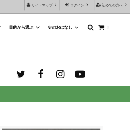
サイトマップ
ログイン
初めての方へ
目的から選ぶ
史のおはなし
0
向けネッ
豆銀名入れストラップ
母の日プレゼント
デザイン診断サービスとは？
オーダーメイド・シルバーリング
出産祝いプレゼント
世界でふたつだけの記念日ペアリング
オーダーメイド・ゴルフマーカー
成人祝いプレゼント
迷子札）
カスタム費用 ケア用品 他
ホワイトデープレゼント
の正しい
大人向けペアネックレスのオーダーメイ
ド通販専門店 工房史（ふみ）
売れ筋
デザインで選ぶ
３年ぶりの夏祭り！テンション爆上げで
トすると
店長ゴローおすすめの誕生日プレゼント
きるネックレス！
向けペアネックレス