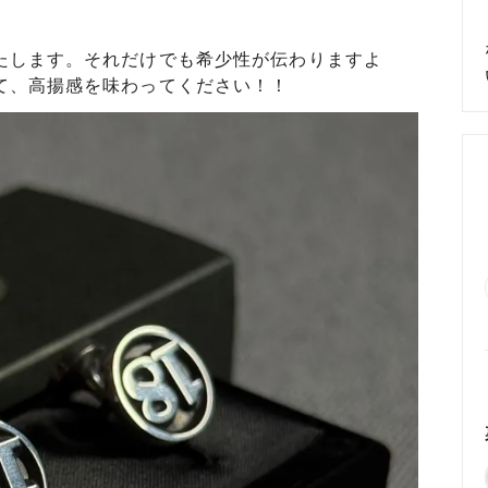
めるアクセサリー製作通販
ックレスの人気の秘密 工房史が
大江戸線両国駅から伝説の工房
たします。それだけでも希少性が伝わりますよ
以上選ばれ続ける理由とは？
でのアクセス経路ご案内
て、高揚感を味わってください！！