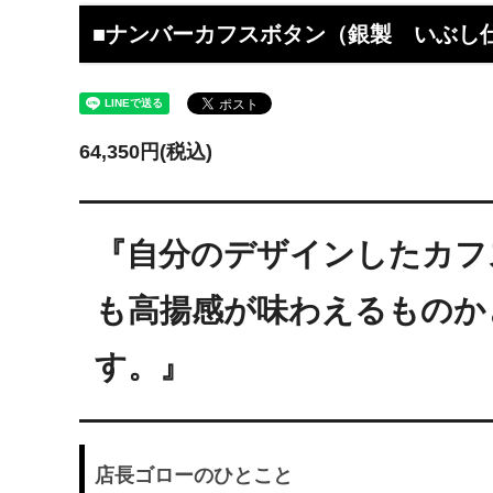
工】工房史
工房史へのよくあるご質問
【重要
らのメ
■ナンバーカフスボタン（銀製 いぶし
2025/4/1より価格改定いたします
プロが
レゼン
きれいなアクセサリー写真の撮り方
年に１
64,350円(税込)
（iphone編）~アクセサリー店長ゴロー
ン巴潟の
が伝授~
わい祭
iphone（スマホ）でアクセサリー着用
品質の
『自分のデザインしたカフ
写真の上手な撮り方、たった1つのコツ
い？
をショップ店長が伝授
も高揚感が味わえるものか
女心をくすぐるネックレスの渡し方教え
プレゼ
ます（女性へのサプライズプレゼント）
の高級
す。』
チェーンが切れてしまいました。直して
彼氏へ
もらえますか？
ドでな
探しの
店長ゴローのひとこと
娘さんの成人のお祝いとして特別な誕生
店長ゴ