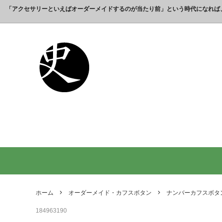
「アクセサリーといえばオーダーメイドするのが当たり前」という時代になれば
これまでの制作実績のご紹介
工房【史】について
銀製の江戸文字で人気の名前入りストラ
銀製（
誕生日
名前ネ
ップ
選ばれ
オーダーメイド・ネックレス
父の日プレゼント
オーダ
結婚記
銀製の喧嘩札の注文製作 工房史-祭り好
オーダ
オーダーメイド・キーホルダー
内祝いプレゼント
オーダ
お祝い
きの胸元によく映えます
オーダーメイド・ピンバッジ
就職祝いプレゼント
オーダ
入学祝
会社名で喧嘩札を作る方が増えていま
10年
す！
出す｜
オリジナルロゴ・ネックレス
名前入
り
ペアリングネックレス
全ての
日本のお土産ギフト通販
男性が
ントで
ホーム
オーダーメイド・カフスボタン
ナンバーカフスボタ
間違い
184963190
法人向け贈答品【オーダーメイド銀細
浦高同