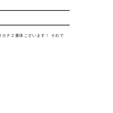
タカナ２書体ございます！ それで
」