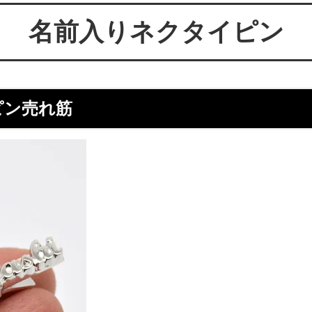
ールが届かない方へ
ー 豆銀や
名前入りネクタイピン
伝授！男性が喜ぶネクタイピンプ
転載、引用について
トの選び方５ケース＋１
回しか食べられない！！ワンコイ
盗掘ならず！石見銀山
鳥そっぷちゃんこ！in 両国にぎ
ピン売れ筋
り！
良いシルバーアクセは重い？軽
刻印できるペアネックレスのブ
プロが調べてみました（2024
ントにおすすめなオーダーメイド
工房史の店長ゴローによるYout
ネクタイピン工房史
一覧
のプレゼントとしてオーダーメイ
プレゼントにオーダーメイドの
にか、いいものはないかな？とお
クレスがぴったりな３つの理由
方へ
ローの諸国探訪記 ～〇〇県 〇
メッセージや名前、命日、戒名