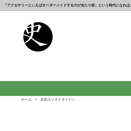
「アクセサリーといえばオーダーメイドするのが当たり前」という時代になれば
これまでの制作実績のご紹介
工房【史】について
銀製の江戸文字で人気の名前入りストラ
銀製（
誕生日
名前ネ
ップ
選ばれ
オーダーメイド・ネックレス
父の日プレゼント
オーダ
結婚記
銀製の喧嘩札の注文製作 工房史-祭り好
オーダ
オーダーメイド・キーホルダー
内祝いプレゼント
オーダ
お祝い
きの胸元によく映えます
オーダーメイド・ピンバッジ
就職祝いプレゼント
オーダ
入学祝
会社名で喧嘩札を作る方が増えていま
10年
す！
出す｜
オリジナルロゴ・ネックレス
名前入
り
ホーム
名前入りネクタイピン
ペアリングネックレス
全ての
日本のお土産ギフト通販
男性が
ントで
間違い
法人向け贈答品【オーダーメイド銀細
浦高同
工】工房史
工房史へのよくあるご質問
【重要