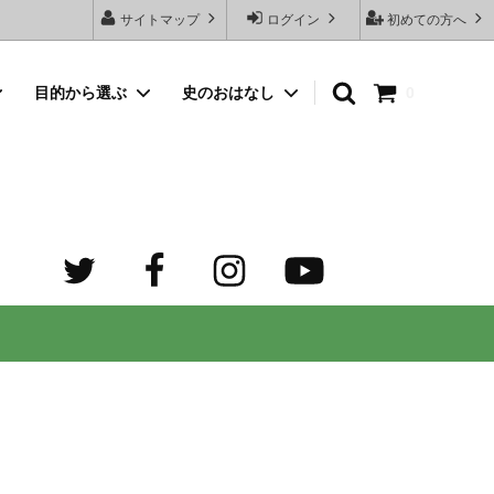
サイトマップ
ログイン
初めての方へ
目的から選ぶ
史のおはなし
0
向けネッ
豆銀名入れストラップ
母の日プレゼント
デザイン診断サービスとは？
オーダーメイド・シルバーリング
出産祝いプレゼント
世界でふたつだけの記念日ペアリング
オーダーメイド・ゴルフマーカー
成人祝いプレゼント
迷子札）
カスタム費用 ケア用品 他
ホワイトデープレゼント
の正しい
大人向けペアネックレスのオーダーメイ
ド通販専門店 工房史（ふみ）
売れ筋
デザインで選ぶ
３年ぶりの夏祭り！テンション爆上げで
トすると
店長ゴローおすすめの誕生日プレゼント
きるネックレス！
向けペアネックレス
タビュ
メンズネームネックレスの人気売れ筋