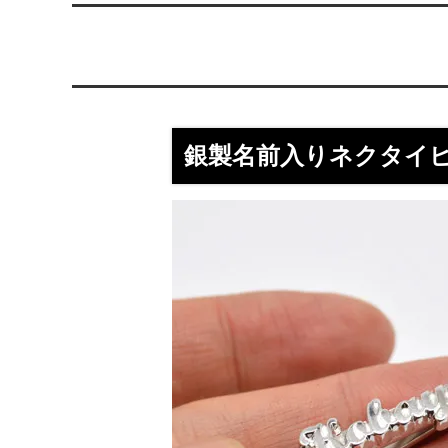
らのメ
2025/4/1より価格改定いたします
プロが
レゼン
きれいなアクセサリー写真の撮り方
年に１
（iphone編）~アクセサリー店長ゴロー
ン巴潟の
銀製名前入りネクタイ
が伝授~
わい祭
iphone（スマホ）でアクセサリー着用
品質の
写真の上手な撮り方、たった1つのコツ
い？
をショップ店長が伝授
女心をくすぐるネックレスの渡し方教え
プレゼ
ます（女性へのサプライズプレゼント）
の高級
チェーンが切れてしまいました。直して
彼氏へ
もらえますか？
ドでな
探しの
娘さんの成人のお祝いとして特別な誕生
店長ゴ