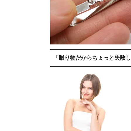
日プレゼントを探しているお父さんへ
〇編～
飲食店経営者さまからも人気です！史の
家紋ネ
売れ筋八角銀札！！
20年
「贈り物だからちょっと失敗し