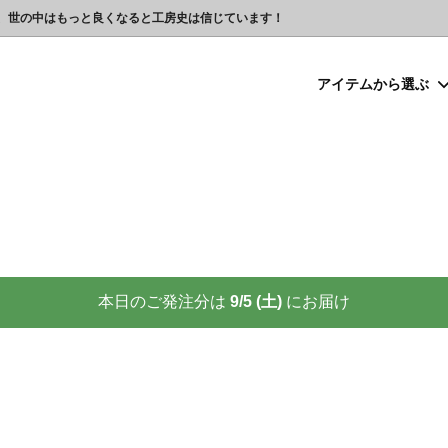
、世の中はもっと良くなると工房史は信じています！
アイテムから選ぶ
シルバー）喧嘩札
プレゼント
ックレスの人気売れ筋 工房史が
豆銀ネックレス
クリスマスプレゼント
世界に２つしかない！カップル
る理由
クレスの人気売れ筋
ーメイド・ブレスレット
念日プレゼント
オーダーメイド・アンクレット
結婚祝いプレゼント
ーメイドブレスレット名前入り
ギフトラッピング
ーメイド・カフスボタン
プレゼント
オーダーメイド・ネクタイピン
バレンタインプレゼント
ーメイド・マネークリップ
いプレゼント
ペットジュエリー（犬用名札・
敬老の日プレゼント
後、この輝きが 家族の物語を語り
プロが教える指のリングサイズ
家族の絆を刻む、一生モノの御守
測り方と号数一覧表
本日のご発注分は
9/5 (土)
にお届け
りネクタイピン
大人向けペアネックレスの人気
商品
名入れプレゼント 141選
彼女へのサプライズ誕生日プレゼ
カフスボタンを男性にプレゼン
思わずやってしまいがちな３つの
喜ばれます
窓生様向けグッズ
】お使いの携帯アドレスに当店か
喧嘩札ご購入者様のロングイン