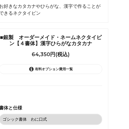
れ筋
お好きなカタカナやひらがな、漢字で作ることが
できるネクタイピン
【史】ま
オーダーメイドアクセサリー商品一覧
工房【史】
■銀製 オーダーメイド・ネームネクタイピ
ン【４書体】漢字ひらがなカタカナ
64,350円(税込)
有料オプション費用一覧
ゴシック書体 わに口式
64,350円(税込)
書体と仕様
ゴシック書体 クリップ式
64,350円(税込)
勘亭流 わに口式