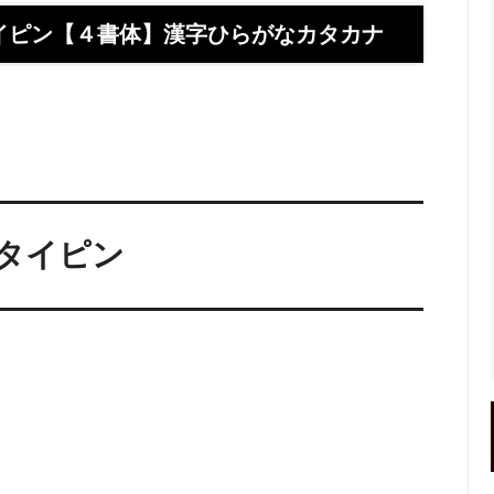
】お使いの携帯アドレスに当店か
喧嘩札ご購入者様のロングイン
ールが届かない方へ
ー 豆銀や
イピン【４書体】漢字ひらがなカタカナ
伝授！男性が喜ぶネクタイピンプ
転載、引用について
トの選び方５ケース＋１
回しか食べられない！！ワンコイ
盗掘ならず！石見銀山
鳥そっぷちゃんこ！in 両国にぎ
り！
良いシルバーアクセは重い？軽
刻印できるペアネックレスのブ
タイピン
プロが調べてみました（2024
ントにおすすめなオーダーメイド
工房史の店長ゴローによるYout
ネクタイピン工房史
一覧
のプレゼントとしてオーダーメイ
プレゼントにオーダーメイドの
にか、いいものはないかな？とお
クレスがぴったりな３つの理由
方へ
ローの諸国探訪記 ～〇〇県 〇
メッセージや名前、命日、戒名