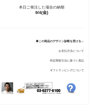
ゴシック書体 わに口式
本日ご発注した場合の納期
69,850円(税込)
9/4(金)
ゴシック書体 クリップ式
69,850円(税込)
勘亭流 わに口式
69,850円(税込)
◆この商品のデザイン診断を受ける→
勘亭流 クリップ式
69,850円(税込)
お支払方法について
特定商取引法に基づく表記
寄席文字 わに口式
69,850円(税込)
ギフトラッピングについて
寄席文字 クリップ式
69,850円(税込)
籠文字 わに口式
69,850円(税込)
籠文字 クリップ式