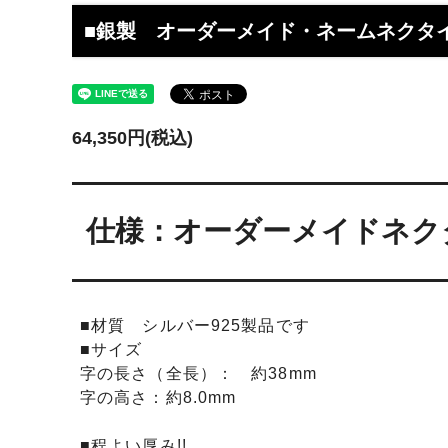
工】工房史
工房史へのよくあるご質問
【重要
らのメ
■銀製 オーダーメイド・ネームネクタ
2025/4/1より価格改定いたします
プロが
レゼン
きれいなアクセサリー写真の撮り方
年に１
64,350円(税込)
（iphone編）~アクセサリー店長ゴロー
ン巴潟の
が伝授~
わい祭
iphone（スマホ）でアクセサリー着用
品質の
仕様：オーダーメイドネク
写真の上手な撮り方、たった1つのコツ
い？
をショップ店長が伝授
女心をくすぐるネックレスの渡し方教え
プレゼ
ます（女性へのサプライズプレゼント）
の高級
■材質 シルバー925製品です
■サイズ
チェーンが切れてしまいました。直して
彼氏へ
字の長さ（全長）： 約38mm
もらえますか？
ドでな
探しの
字の高さ：約8.0mm
娘さんの成人のお祝いとして特別な誕生
店長ゴ
■程よい厚み!!