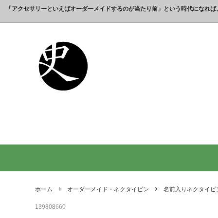
「アクセサリーといえばオーダーメイドするのが当たり前」という時代になれば
これまでの制作実績のご紹介
工房【史】について
銀製の江戸文字で人気の名前入りストラ
銀製（
誕生日
名前ネ
ップ
選ばれ
オーダーメイド・ネックレス
父の日プレゼント
オーダ
結婚記
銀製の喧嘩札の注文製作 工房史-祭り好
オーダ
オーダーメイド・キーホルダー
内祝いプレゼント
オーダ
お祝い
きの胸元によく映えます
オーダーメイド・ピンバッジ
就職祝いプレゼント
オーダ
入学祝
会社名で喧嘩札を作る方が増えていま
10年
す！
出す｜
オリジナルロゴ・ネックレス
名前入
り
ペアリングネックレス
全ての
日本のお土産ギフト通販
男性が
ントで
ホーム
オーダーメイド・ネクタイピン
名前入りネクタイピ
間違い
139808660
法人向け贈答品【オーダーメイド銀細
浦高同