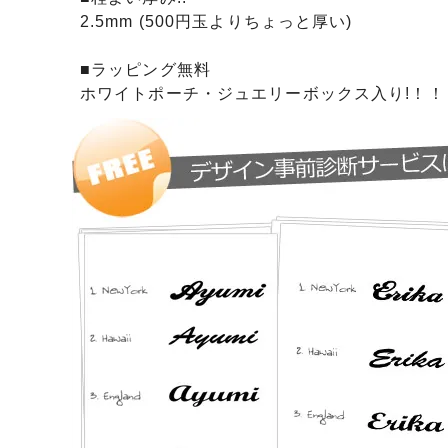
日プレゼントを探しているお父さんへ
〇編～
2.5mm (500円玉よりちょっと厚い)
飲食店経営者さまからも人気です！史の
家紋ネ
■ラッピング無料
売れ筋八角銀札！！
20年
ホワイトポーチ・ジュエリーボックス入り!！！