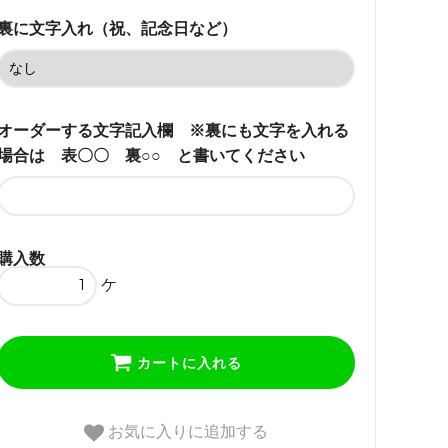
64,350円(税込)
裏に文字入れ（祝、記念日など）
勘亭流 クリップ式
64,350円(税込)
寄席文字 わに口式
64,350円(税込)
オーダーする文字記入欄 ※裏にも文字を入れる
場合は 表〇〇 裏○○ と書いてください
寄席文字 クリップ式
64,350円(税込)
籠文字 わに口式
64,350円(税込)
購入数
ケ
籠文字 クリップ式
64,350円(税込)
ひげ文字 わに口式
カートに入れる
64,350円(税込)
ひげ文字 クリップ式
64,350円(税込)
お気に入りに追加する