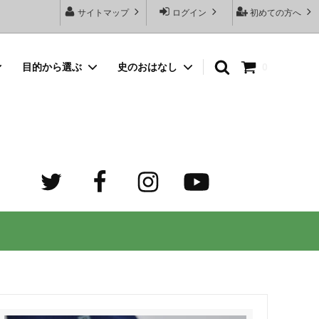
サイトマップ
ログイン
初めての方へ
目的から選ぶ
史のおはなし
0
向けネッ
豆銀名入れストラップ
母の日プレゼント
デザイン診断サービスとは？
オーダーメイド・シルバーリング
出産祝いプレゼント
世界でふたつだけの記念日ペアリング
オーダーメイド・ゴルフマーカー
成人祝いプレゼント
迷子札）
カスタム費用 ケア用品 他
ホワイトデープレゼント
の正しい
大人向けペアネックレスのオーダーメイ
ド通販専門店 工房史（ふみ）
売れ筋
デザインで選ぶ
３年ぶりの夏祭り！テンション爆上げで
トすると
店長ゴローおすすめの誕生日プレゼント
きるネックレス！
向けペアネックレス