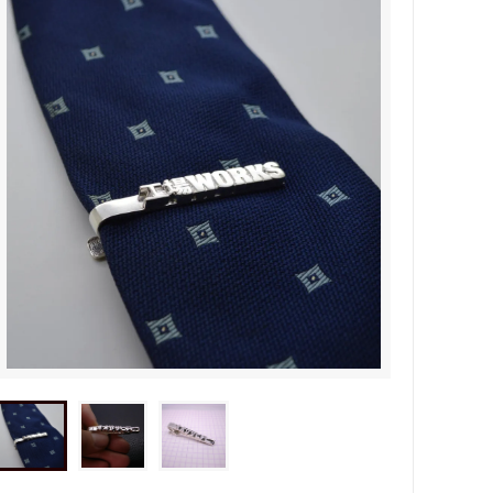
タビュ
メンズネームネックレスの人気売れ筋
オーダーシルバー工房【史】
ネームネックレス工房史のオーダーメイ
ドが人気売れ筋になったワケ
両国にぎわい祭り 国技館内の力士の教
室 潜入レポート！
ランドを
銀彫札・千社札・火消し札 両国下町に
年版）
ある工房【史】が作ります
ube動画
意外に簡単！プロが教えるシルバーアク
セサリーのお手入れ方法
ペアネッ
株式会社Berry様 オーダーメイドネク
タイピン（ネクタイハンガー）の着用ご
感想
などを刻
工房史の家族向けアクセサリーの人気売