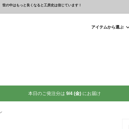
、世の中はもっと良くなると工房史は信じています！
アイテムから選ぶ
シルバー）喧嘩札
プレゼント
ックレスの人気売れ筋 工房史が
豆銀ネックレス
クリスマスプレゼント
世界に２つしかない！カップル
る理由
クレスの人気売れ筋
ーメイド・ブレスレット
念日プレゼント
オーダーメイド・アンクレット
結婚祝いプレゼント
ーメイドブレスレット名前入り
ギフトラッピング
ーメイド・カフスボタン
プレゼント
オーダーメイド・ネクタイピン
バレンタインプレゼント
ーメイド・マネークリップ
いプレゼント
ペットジュエリー（犬用名札・
敬老の日プレゼント
後、この輝きが 家族の物語を語り
プロが教える指のリングサイズ
家族の絆を刻む、一生モノの御守
測り方と号数一覧表
本日のご発注分は
9/4 (金)
にお届け
りネクタイピン
大人向けペアネックレスの人気
商品
名入れプレゼント 141選
彼女へのサプライズ誕生日プレゼ
カフスボタンを男性にプレゼン
思わずやってしまいがちな３つの
喜ばれます
ン
窓生様向けグッズ