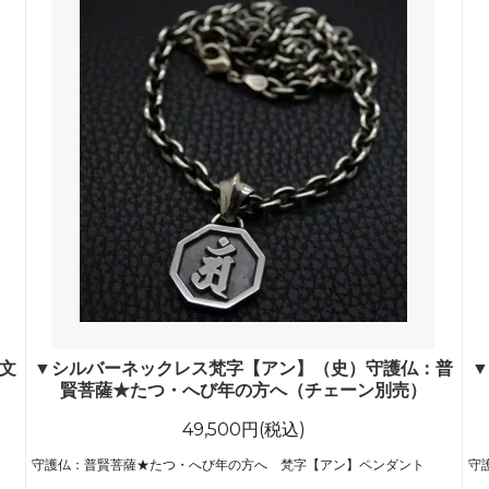
文
▼シルバーネックレス梵字【アン】（史）守護仏：普
▼
賢菩薩★たつ・へび年の方へ（チェーン別売）
49,500円(税込)
守護仏：普賢菩薩★たつ・へび年の方へ 梵字【アン】ペンダント
守