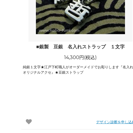
日プレゼントを探しているお父さんへ
〇編～
飲食店経営者さまからも人気です！史の
家紋ネ
売れ筋八角銀札！！
20年
■銀製 豆銀 名入れストラップ １文字
14,300円(税込)
純銀１文字★江戸下町職人がオーダーメイドでお彫りします『名入れ
オリジナルアクセ』★豆銀ストラップ
デザイン診断を申し込