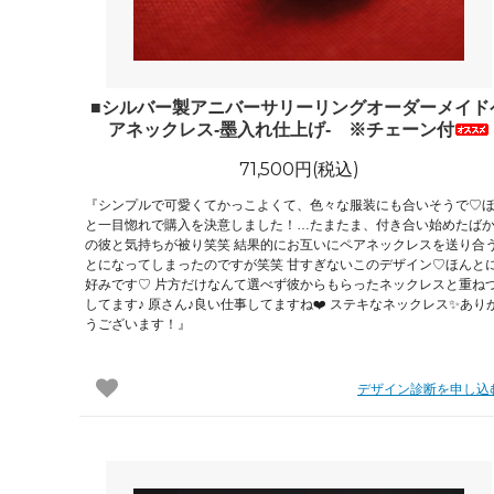
■シルバー製アニバーサリーリングオーダーメイド
アネックレス-墨入れ仕上げ- ※チェーン付
71,500円(税込)
『シンプルで可愛くてかっこよくて、色々な服装にも合いそうで♡
と一目惚れで購入を決意しました！…たまたま、付き合い始めたば
の彼と気持ちが被り笑笑 結果的にお互いにペアネックレスを送り合
とになってしまったのですが笑笑 甘すぎないこのデザイン♡ほんと
好みです♡ 片方だけなんて選べず彼からもらったネックレスと重ね
してます♪ 原さん♪良い仕事してますね❤️ ステキなネックレス✨あり
うございます！』
デザイン診断を申し込