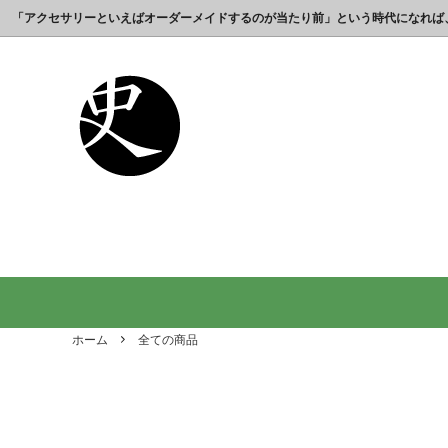
「アクセサリーといえばオーダーメイドするのが当たり前」という時代になれば
これまでの制作実績のご紹介
工房【史】について
銀製の江戸文字で人気の名前入りストラ
銀製（
誕生日
名前ネ
ップ
選ばれ
オーダーメイド・ネックレス
父の日プレゼント
オーダ
結婚記
銀製の喧嘩札の注文製作 工房史-祭り好
オーダ
オーダーメイド・キーホルダー
内祝いプレゼント
オーダ
お祝い
きの胸元によく映えます
オーダーメイド・ピンバッジ
就職祝いプレゼント
オーダ
入学祝
会社名で喧嘩札を作る方が増えていま
10年
す！
出す｜
オリジナルロゴ・ネックレス
名前入
り
ホーム
全ての商品
ペアリングネックレス
全ての
日本のお土産ギフト通販
男性が
ントで
間違い
法人向け贈答品【オーダーメイド銀細
浦高同
工】工房史
工房史へのよくあるご質問
【重要