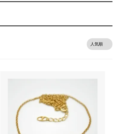
オーダーシルバー工房【史】
ネームネックレス工房史のオーダーメイ
ドが人気売れ筋になったワケ
両国にぎわい祭り 国技館内の力士の教
室 潜入レポート！
ランドを
銀彫札・千社札・火消し札 両国下町に
年版）
ある工房【史】が作ります
ube動画
意外に簡単！プロが教えるシルバーアク
セサリーのお手入れ方法
ペアネッ
株式会社Berry様 オーダーメイドネク
タイピン（ネクタイハンガー）の着用ご
感想
などを刻
工房史の家族向けアクセサリーの人気売