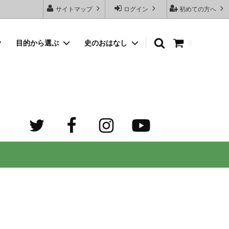
サイトマップ
ログイン
初めての方へ
目的から選ぶ
史のおはなし
0
向けネッ
豆銀名入れストラップ
母の日プレゼント
デザイン診断サービスとは？
オーダーメイド・シルバーリング
出産祝いプレゼント
世界でふたつだけの記念日ペアリング
オーダーメイド・ゴルフマーカー
成人祝いプレゼント
迷子札）
カスタム費用 ケア用品 他
ホワイトデープレゼント
の正しい
大人向けペアネックレスのオーダーメイ
ド通販専門店 工房史（ふみ）
売れ筋
デザインで選ぶ
３年ぶりの夏祭り！テンション爆上げで
トすると
店長ゴローおすすめの誕生日プレゼント
きるネックレス！
向けペアネックレス
タビュ
メンズネームネックレスの人気売れ筋