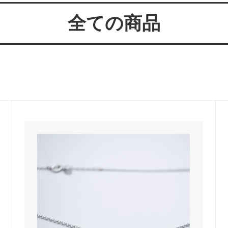
ールが届かない方へ
ー 豆銀や
全ての商品
伝授！男性が喜ぶネクタイピンプ
転載、引用について
トの選び方５ケース＋１
回しか食べられない！！ワンコイ
盗掘ならず！石見銀山
鳥そっぷちゃんこ！in 両国にぎ
り！
良いシルバーアクセは重い？軽
刻印できるペアネックレスのブ
プロが調べてみました（2024
ントにおすすめなオーダーメイド
工房史の店長ゴローによるYout
ネクタイピン工房史
一覧
のプレゼントとしてオーダーメイ
プレゼントにオーダーメイドの
にか、いいものはないかな？とお
クレスがぴったりな３つの理由
方へ
ローの諸国探訪記 ～〇〇県 〇
メッセージや名前、命日、戒名