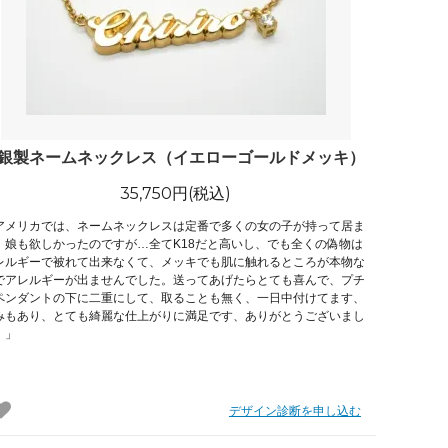
れ筋
【史】ま
オーダーメイドアクセサリー商品一覧
工房【史】
■銀製ネームネックレス（イエローゴールドメッキ）
35,750円(税込)
アメリカでは、ネームネックレスは定番で多くの女の子が持って居ま
。娘も欲しかったのですが…全てK18だと高いし、でも全くの偽物は
レルギーで被れて出来なくて、メッキでも肌に触れるところが本物な
でアレルギーが出ませんでした。送ってあげたらとても喜んで、プチ
ペンダントの下に二重にして、取ることも無く、一日中付けてます、
みもあり、とても綺麗な仕上がりに満足です、ありがとうございまし
！」
デザイン診断を申し込む