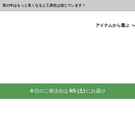
、世の中はもっと良くなると工房史は信じています！
アイテムから選ぶ
シルバー）喧嘩札
プレゼント
ックレスの人気売れ筋 工房史が
豆銀ネックレス
クリスマスプレゼント
世界に２つしかない！カップル
る理由
クレスの人気売れ筋
ーメイド・ブレスレット
念日プレゼント
オーダーメイド・アンクレット
結婚祝いプレゼント
ーメイドブレスレット名前入り
ギフトラッピング
ーメイド・カフスボタン
プレゼント
オーダーメイド・ネクタイピン
バレンタインプレゼント
ーメイド・マネークリップ
いプレゼント
ペットジュエリー（犬用名札・
敬老の日プレゼント
後、この輝きが 家族の物語を語り
プロが教える指のリングサイズ
家族の絆を刻む、一生モノの御守
測り方と号数一覧表
本日のご発注分は
9/5 (土)
にお届け
りネクタイピン
大人向けペアネックレスの人気
商品
名入れプレゼント 141選
彼女へのサプライズ誕生日プレゼ
カフスボタンを男性にプレゼン
思わずやってしまいがちな３つの
喜ばれます
窓生様向けグッズ
】お使いの携帯アドレスに当店か
喧嘩札ご購入者様のロングイン