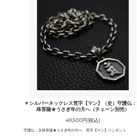
▼シルバーネックレス梵字【マン】（史）守護仏：
殊菩薩★うさぎ年の方へ（チェーン別売）
49,500円(税込)
守護仏：文殊菩薩★うさぎ年の方へ 梵字【マン】ペンダント