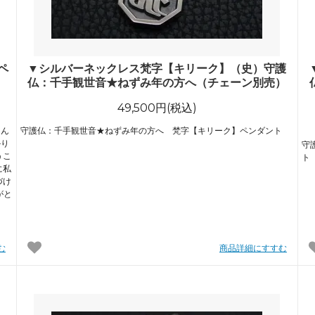
ペ
▼シルバーネックレス梵字【キリーク】（史）守護
仏：千手観世音★ねずみ年の方へ（チェーン別売）
49,500円(税込)
ほん
守護仏：千手観世音★ねずみ年の方へ 梵字【キリーク】ペンダント
かり
守
うこ
ト
に私
づけ
がと
む
商品詳細にすすむ