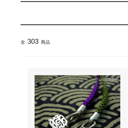
らのメ
2025/4/1より価格改定いたします
プロが
レゼン
きれいなアクセサリー写真の撮り方
年に１
（iphone編）~アクセサリー店長ゴロー
ン巴潟の
303
全
商品
が伝授~
わい祭
iphone（スマホ）でアクセサリー着用
品質の
写真の上手な撮り方、たった1つのコツ
い？
をショップ店長が伝授
女心をくすぐるネックレスの渡し方教え
プレゼ
ます（女性へのサプライズプレゼント）
の高級
チェーンが切れてしまいました。直して
彼氏へ
もらえますか？
ドでな
探しの
娘さんの成人のお祝いとして特別な誕生
店長ゴ