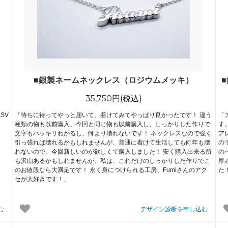
めるアクセサリー製作通販
ックレスの人気の秘密 工房史が
大江戸線両国駅から伝説の工房
以上選ばれ続ける理由とは？
でのアクセス経路ご案内
■銀製ネームネックレス（ロジウムメッキ）
35,750円(税込)
SV
「待ちに待ってやっと届いて、着けてみてやっぱり良かったです！ 違う
「
種類の物も以前購入、今回と同じ物も以前購入し、しっかりした作りで
す
文字もハッキリわかるし、何より壊れないです！ ネックレスなので強く
ア
引っ張れば壊れるかもしれませんが、普通に着けて生活しても何年も壊
の
れないので、今回新しいのが欲しくて購入しました！ 安く購入出来る所
の
も沢山あるかもしれませんが、私は、これだけのしっかりした作りでこ
厚
のお値段なら大満足です！ 永く身につけられる工房、Fumiさんのアク
た
セが大好きです！」
む
デザイン診断を申し込む