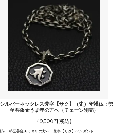
シルバーネックレス梵字【サク】（史）守護仏：勢
至菩薩★うま年の方へ（チェーン別売）
49,500円(税込)
護仏：勢至菩薩★うま年の方へ 梵字【サク】ペンダント