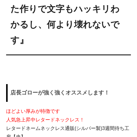
41,250円(税込)
た作りで文字もハッキリわ
ハワイ・40(38)cm・CZなし
41,250円(税込)
かるし、何より壊れないで
ハワイ・40(38)cm・CZあり
す』
41,250円(税込)
ハワイ・45(43)cm・CZなし
41,250円(税込)
ハワイ・45(43)cm・CZあり
41,250円(税込)
ハワイ・50(48)cm・CZなし
店長ゴローが強く強くオススメします！
41,250円(税込)
ハワイ・50(48)cm・CZあり
ほどよい厚みが特徴です
41,250円(税込)
人気急上昇中レタードネックレス！
イングランド・40(38)cm・CZな
レタードネームネックレス通販(シルバー製)3週間待ち工
し
41,250円(税込)
房【史】