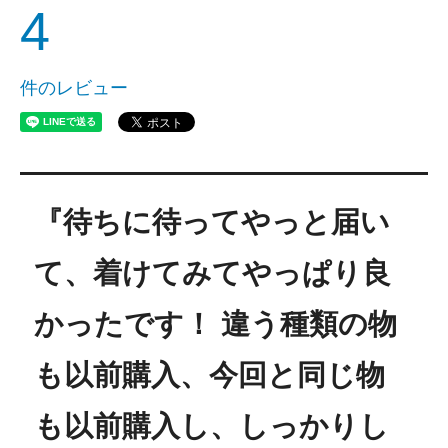
35,750円(税込)
4
ニューヨーク・40(38)cm・CZな
し
41,250円(税込)
件のレビュー
ニューヨーク・40(38)cm・CZあ
り
41,250円(税込)
ニューヨーク・45(43)cm・CZな
し
『待ちに待ってやっと届い
41,250円(税込)
て、着けてみてやっぱり良
ニューヨーク・45(43)cm・CZあ
り
41,250円(税込)
かったです！ 違う種類の物
ニューヨーク・50(48)cm・CZな
し
も以前購入、今回と同じ物
41,250円(税込)
も以前購入し、しっかりし
ニューヨーク・50(48)cm・CZあ
り