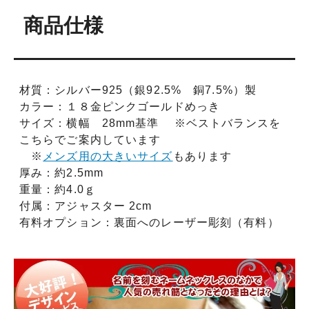
商品仕様
材質：シルバー925（銀92.5% 銅7.5%）製
カラー：１８金ピンクゴールドめっき
サイズ：横幅 28mm基準 ※ベストバランスを
こちらでご案内しています
※
メンズ用の大きいサイズ
もあります
厚み：約2.5mm
重量：約4.0ｇ
付属：アジャスター 2cm
有料オプション：裏面へのレーザー彫刻（有料）