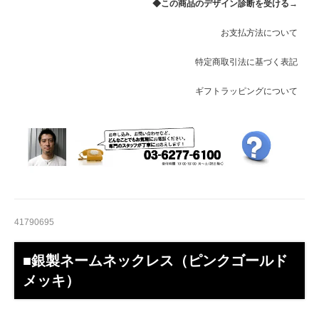
◆この商品のデザイン診断を受ける→
イングランド・40(38)cm・CZな
お支払方法について
し
35,750円(税込)
特定商取引法に基づく表記
イングランド・40(38)cm・CZあ
ギフトラッピングについて
り
35,750円(税込)
イングランド・45(43)cm・CZな
し
35,750円(税込)
イングランド・45(43)cm・CZあ
り
35,750円(税込)
41790695
イングランド・50(48)cm・CZな
し
■銀製ネームネックレス（ピンクゴールド
35,750円(税込)
メッキ）
イングランド・50(48)cm・CZあ
り