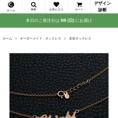
デザイン
診断
検索
お気に入り
カート
ホーム
本日のご発注分は
9/6 (日)
にお届け
ホーム
オーダーメイド・ネックレス
名前ネックレス