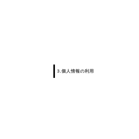
日プレゼントを探しているお父さんへ
〇編～
飲食店経営者さまからも人気です！史の
家紋ネ
売れ筋八角銀札！！
20年
3.個人情報の利用