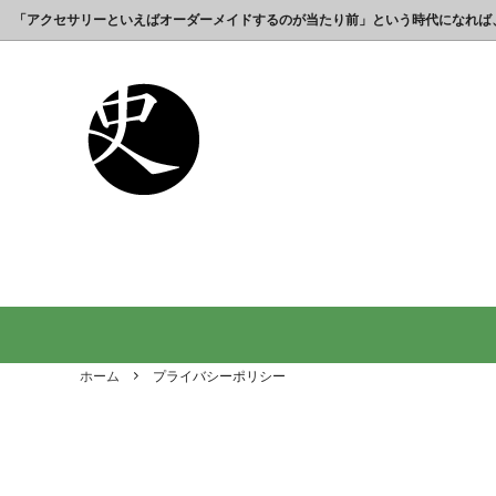
「アクセサリーといえばオーダーメイドするのが当たり前」という時代になれば
これまでの制作実績のご紹介
工房【史】について
銀製の江戸文字で人気の名前入りストラ
銀製（
誕生日
名前ネ
ップ
選ばれ
オーダーメイド・ネックレス
父の日プレゼント
オーダ
結婚記
銀製の喧嘩札の注文製作 工房史-祭り好
オーダ
オーダーメイド・キーホルダー
内祝いプレゼント
オーダ
お祝い
きの胸元によく映えます
オーダーメイド・ピンバッジ
就職祝いプレゼント
オーダ
入学祝
会社名で喧嘩札を作る方が増えていま
10年
す！
出す｜
オリジナルロゴ・ネックレス
名前入
り
ホーム
プライバシーポリシー
ペアリングネックレス
全ての
日本のお土産ギフト通販
男性が
ントで
間違い
法人向け贈答品【オーダーメイド銀細
浦高同
工】工房史
工房史へのよくあるご質問
【重要