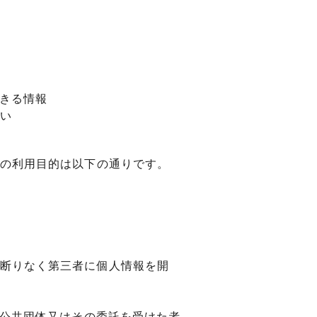
れ筋
【史】ま
オーダーメイドアクセサリー商品一覧
工房【史】
できる情報
い
の利用目的は以下の通りです。
断りなく第三者に個人情報を開
方公共団体又はその委託を受けた者