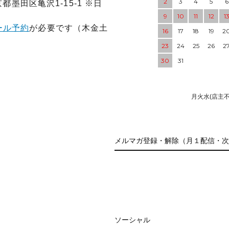
2
3
4
5
6
東京都墨田区亀沢1-15-1 ※日
9
10
11
12
1
ール予約
が必要です（木金土
16
17
18
19
2
23
24
25
26
2
30
31
月火水(店主
メルマガ登録・解除（月１配信・次
ソーシャル