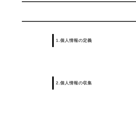
らのメ
2025/4/1より価格改定いたします
プロが
レゼン
きれいなアクセサリー写真の撮り方
年に１
1.個人情報の定義
（iphone編）~アクセサリー店長ゴロー
ン巴潟の
が伝授~
わい祭
iphone（スマホ）でアクセサリー着用
品質の
写真の上手な撮り方、たった1つのコツ
い？
をショップ店長が伝授
2.個人情報の収集
女心をくすぐるネックレスの渡し方教え
プレゼ
ます（女性へのサプライズプレゼント）
の高級
チェーンが切れてしまいました。直して
彼氏へ
もらえますか？
ドでな
探しの
娘さんの成人のお祝いとして特別な誕生
店長ゴ