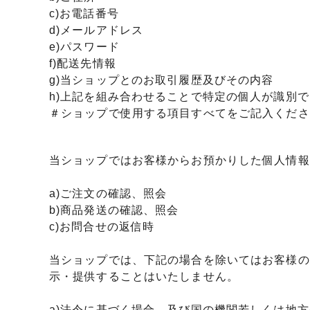
めるアクセサリー製作通販
c)お電話番号
ックレスの人気の秘密 工房史が
大江戸線両国駅から伝説の工房
d)メールアドレス
以上選ばれ続ける理由とは？
でのアクセス経路ご案内
e)パスワード
f)配送先情報
g)当ショップとのお取引履歴及びその内容
h)上記を組み合わせることで特定の個人が識別
＃ショップで使用する項目すべてをご記入くださ
当ショップではお客様からお預かりした個人情報
a)ご注文の確認、照会
b)商品発送の確認、照会
c)お問合せの返信時
当ショップでは、下記の場合を除いてはお客様の
示・提供することはいたしません。
a)法令に基づく場合、及び国の機関若しくは地