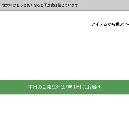
、世の中はもっと良くなると工房史は信じています！
アイテムから選ぶ
シルバー）喧嘩札
プレゼント
ックレスの人気売れ筋 工房史が
豆銀ネックレス
クリスマスプレゼント
世界に２つしかない！カップル
る理由
クレスの人気売れ筋
ーメイド・ブレスレット
念日プレゼント
オーダーメイド・アンクレット
結婚祝いプレゼント
ーメイドブレスレット名前入り
ギフトラッピング
ーメイド・カフスボタン
プレゼント
オーダーメイド・ネクタイピン
バレンタインプレゼント
ーメイド・マネークリップ
いプレゼント
ペットジュエリー（犬用名札・
敬老の日プレゼント
後、この輝きが 家族の物語を語り
プロが教える指のリングサイズ
家族の絆を刻む、一生モノの御守
測り方と号数一覧表
本日のご発注分は
9/6 (日)
にお届け
りネクタイピン
大人向けペアネックレスの人気
商品
名入れプレゼント 141選
彼女へのサプライズ誕生日プレゼ
カフスボタンを男性にプレゼン
思わずやってしまいがちな３つの
喜ばれます
窓生様向けグッズ
】お使いの携帯アドレスに当店か
喧嘩札ご購入者様のロングイン