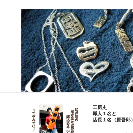
工房史
職人１名と
店長１名（原吾郎