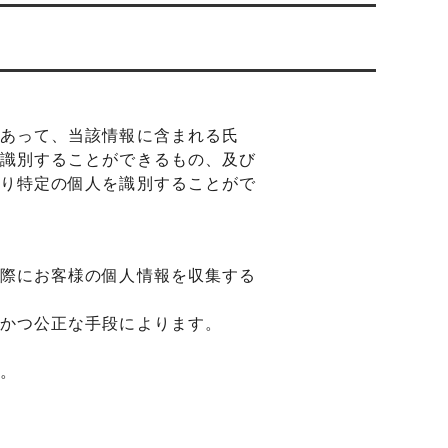
オーダーシルバー工房【史】
ネームネックレス工房史のオーダーメイ
ドが人気売れ筋になったワケ
両国にぎわい祭り 国技館内の力士の教
あって、当該情報に含まれる氏
室 潜入レポート！
識別することができるもの、及び
り特定の個人を識別することがで
ランドを
銀彫札・千社札・火消し札 両国下町に
年版）
ある工房【史】が作ります
際にお客様の個人情報を収集する
ube動画
意外に簡単！プロが教えるシルバーアク
セサリーのお手入れ方法
かつ公正な手段によります。
ペアネッ
株式会社Berry様 オーダーメイドネク
タイピン（ネクタイハンガー）の着用ご
。
感想
などを刻
工房史の家族向けアクセサリーの人気売