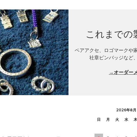
これまでの
ペアアクセ、ロゴマークや
社章ピンバッジなど
→オーダー
2026年8月
日
月
火
水
）