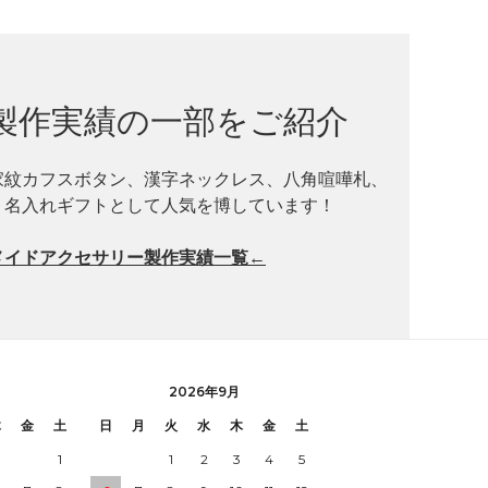
製作実績の一部をご紹介
家紋カフスボタン、漢字ネックレス、八角喧嘩札、
、名入れギフトとして人気を博しています！
メイドアクセサリー製作実績一覧←
2026年9月
木
金
土
日
月
火
水
木
金
土
1
1
2
3
4
5