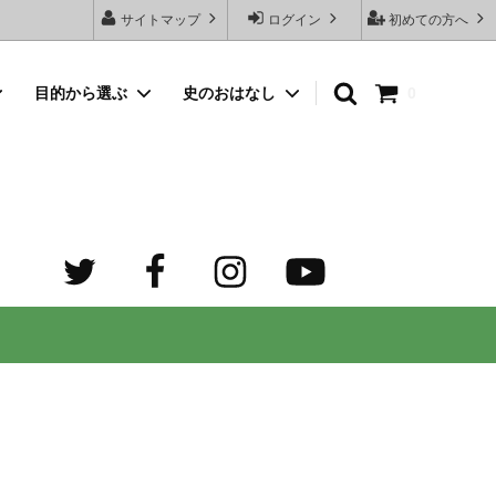
サイトマップ
ログイン
初めての方へ
目的から選ぶ
史のおはなし
0
向けネッ
豆銀名入れストラップ
母の日プレゼント
デザイン診断サービスとは？
オーダーメイド・シルバーリング
出産祝いプレゼント
世界でふたつだけの記念日ペアリング
オーダーメイド・ゴルフマーカー
成人祝いプレゼント
迷子札）
カスタム費用 ケア用品 他
ホワイトデープレゼント
の正しい
大人向けペアネックレスのオーダーメイ
ド通販専門店 工房史（ふみ）
売れ筋
デザインで選ぶ
３年ぶりの夏祭り！テンション爆上げで
トすると
店長ゴローおすすめの誕生日プレゼント
きるネックレス！
向けペアネックレス
タビュ
メンズネームネックレスの人気売れ筋