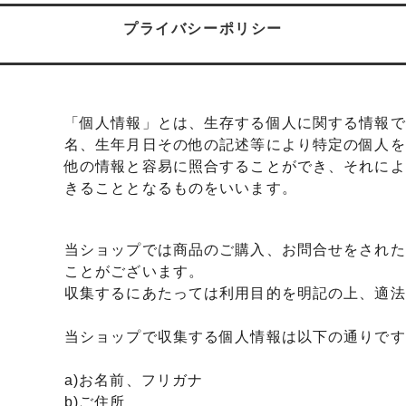
ールが届かない方へ
ー 豆銀や
プライバシーポリシー
伝授！男性が喜ぶネクタイピンプ
転載、引用について
トの選び方５ケース＋１
回しか食べられない！！ワンコイ
盗掘ならず！石見銀山
「個人情報」とは、生存する個人に関する情報で
鳥そっぷちゃんこ！in 両国にぎ
り！
名、生年月日その他の記述等により特定の個人を
他の情報と容易に照合することができ、それによ
良いシルバーアクセは重い？軽
刻印できるペアネックレスのブ
きることとなるものをいいます。
プロが調べてみました（2024
当ショップでは商品のご購入、お問合せをされた
ントにおすすめなオーダーメイド
工房史の店長ゴローによるYout
ことがございます。
ネクタイピン工房史
一覧
収集するにあたっては利用目的を明記の上、適法
のプレゼントとしてオーダーメイ
プレゼントにオーダーメイドの
にか、いいものはないかな？とお
クレスがぴったりな３つの理由
当ショップで収集する個人情報は以下の通りです
方へ
a)お名前、フリガナ
ローの諸国探訪記 ～〇〇県 〇
メッセージや名前、命日、戒名
b)ご住所