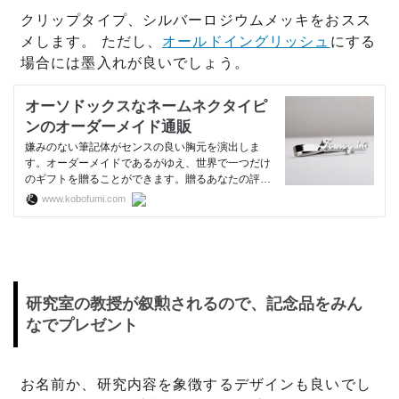
クリップタイプ、シルバーロジウムメッキをおスス
メします。 ただし、
オールドイングリッシュ
にする
場合には墨入れが良いでしょう。
オーソドックスなネームネクタイピ
ンのオーダーメイド通販
嫌みのない筆記体がセンスの良い胸元を演出しま
す。オーダーメイドであるがゆえ、世界で一つだけ
のギフトを贈ることができます。贈るあなたの評判
があがります。デザイン診断も好評 送料無料 TE
www.kobofumi.com
L【03-6277-6100 mail@kobo-fumi.com】FAX・ホ
ームページからの申し込みは２４時間受付。
研究室の教授が叙勲されるので、記念品をみん
なでプレゼント
お名前か、研究内容を象徴するデザインも良いでし