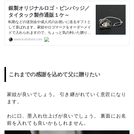
銀製オリジナルロゴ・ピンバッジ／
タイタック製作通販１ケ～
転勤などの送別会や成人式のお祝いに送るギフトと
して喜ばれます。家紋やロゴマークをオーダーメイ
ドで入れられますので、ちょっと気の利いた贈り物
プレゼントに喜ばれております。３週間製作ですの
www.kobofumi.com
でご予約はお早めにどうぞ。ギフト配送も可能で
す | 23,000円（税抜）全国送料無料。メール【m
ail@kobo-fumi.com】TEL【0…
これまでの感謝を込めて父に贈りたい
家紋が良いでしょう。 引き継がれていく意匠になり
ます。
わに口、墨入れ仕上げが良いでしょう。 裏面にお名
前を入れても良いかもしれません。