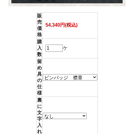
販
売
54,340円(税込)
価
格
購
入
ケ
数
留
め
具
の
仕
様
裏
に
文
字
入
れ