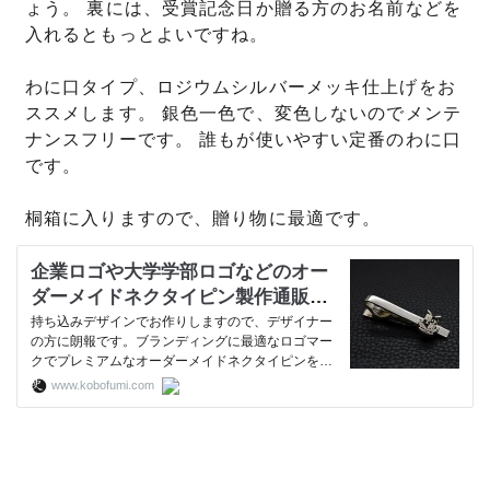
ょう。 裏には、受賞記念日か贈る方のお名前などを
入れるともっとよいですね。
わに口タイプ、ロジウムシルバーメッキ仕上げをお
ススメします。 銀色一色で、変色しないのでメンテ
ナンスフリーです。 誰もが使いやすい定番のわに口
です。
桐箱に入りますので、贈り物に最適です。
企業ロゴや大学学部ロゴなどのオー
ダーメイドネクタイピン製作通販
工房史
持ち込みデザインでお作りしますので、デザイナー
の方に朗報です。ブランディングに最適なロゴマー
クでプレミアムなオーダーメイドネクタイピンをお
作りします。３週間で１ケから製作しますので、ク
www.kobofumi.com
ライアントへのギフトや営業ツール、または自己紹
介ツールとしてもお使いいただけます。