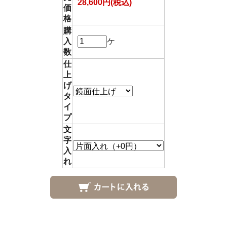
28,600円(税込)
価
格
購
入
ケ
数
仕
上
げ
タ
イ
プ
文
字
入
れ