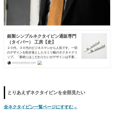
銀製シンプルネクタイピン通販専門
（タイバー） 工房【史】
２０代、３０代のビジネスマンから人気です。一切
のデザインを削ぎ落とした５ミリ幅のネクタイクリ
ップ。「素材にはこだわりたいがデザインは不要」
という機能性重視のアイテムが大好きという仕事人
www.kobofumi.com
の方より高い評価をいただいております。厚みもし
っかりあるのでネクタイを抑える力も強くホールド
感が損なわれません。| …
とりあえずネクタイピンを全部見たい
全ネクタイピン一覧ページにすすむ→