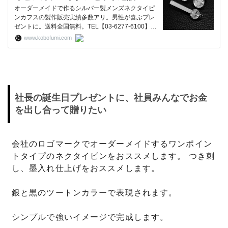
ルバー工房【史】
オーダーメイドで作るシルバー製メンズネクタイピ
ンカフスの製作販売実績多数アリ。男性が喜ぶプレ
ゼントに。送料全国無料。TEL【03-6277-6100】FA
X・ホームページからの申し込みは２４時間受付。
www.kobofumi.com
社長の誕生日プレゼントに、社員みんなでお金
を出し合って贈りたい
会社のロゴマークでオーダーメイドするワンポイン
トタイプのネクタイピンをおススメします。 つき刺
し、墨入れ仕上げをおススメします。
銀と黒のツートンカラーで表現されます。
シンプルで強いイメージで完成します。