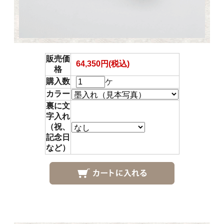
販売価
64,350円(税込)
格
購入数
ケ
カラー
裏に文
字入れ
（祝、
記念日
など）