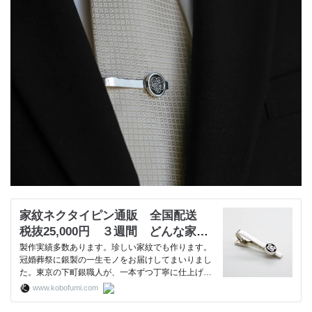
家紋ネクタイピン通販 全国配送
税抜25,000円 ３週間 どんな家紋
でもお作りします
製作実績多数あります。珍しい家紋でも作ります。
冠婚葬祭に銀製の一生モノをお届けしてまいりまし
た。東京の下町銀職人が、一本ずつ丁寧に仕上げま
す。お気軽にご相談くださいませ。
www.kobofumi.com