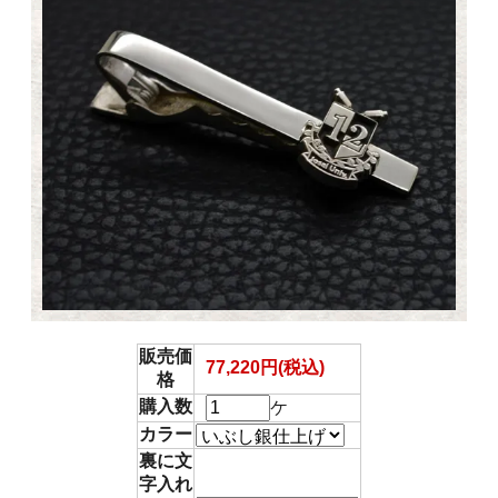
販売価
77,220円(税込)
格
購入数
ケ
カラー
裏に文
字入れ