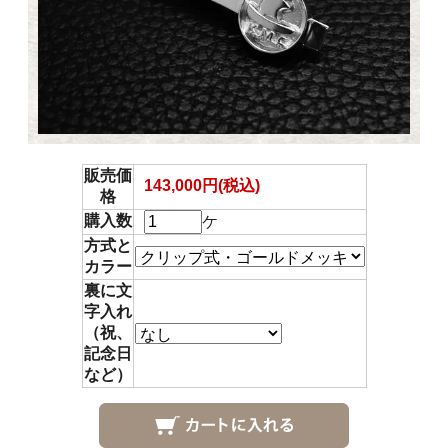
販売価
143,000円(税込)
格
購入数
ケ
方式と
カラー
裏に文
字入れ
（祝、
記念日
など）