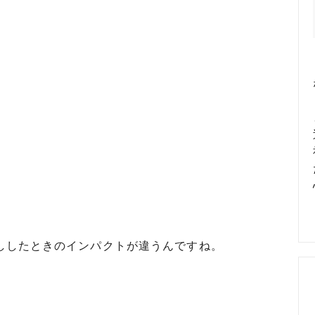
めるアクセサリー製作通販
ックレスの人気の秘密 工房史が
大江戸線両国駅から伝説の工房
以上選ばれ続ける理由とは？
でのアクセス経路ご案内
ししたときのインパクトが違うんですね。