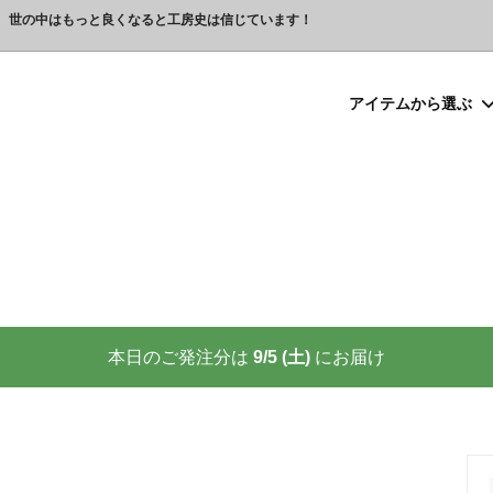
、世の中はもっと良くなると工房史は信じています！
アイテムから選ぶ
シルバー）喧嘩札
プレゼント
ックレスの人気売れ筋 工房史が
豆銀ネックレス
クリスマスプレゼント
世界に２つしかない！カップル
る理由
クレスの人気売れ筋
ーメイド・ブレスレット
念日プレゼント
オーダーメイド・アンクレット
結婚祝いプレゼント
ーメイドブレスレット名前入り
ギフトラッピング
ーメイド・カフスボタン
プレゼント
オーダーメイド・ネクタイピン
バレンタインプレゼント
ーメイド・マネークリップ
いプレゼント
ペットジュエリー（犬用名札・
敬老の日プレゼント
後、この輝きが 家族の物語を語り
プロが教える指のリングサイズ
家族の絆を刻む、一生モノの御守
測り方と号数一覧表
本日のご発注分は
9/5 (土)
にお届け
りネクタイピン
大人向けペアネックレスの人気
商品
名入れプレゼント 141選
彼女へのサプライズ誕生日プレゼ
カフスボタンを男性にプレゼン
思わずやってしまいがちな３つの
喜ばれます
窓生様向けグッズ