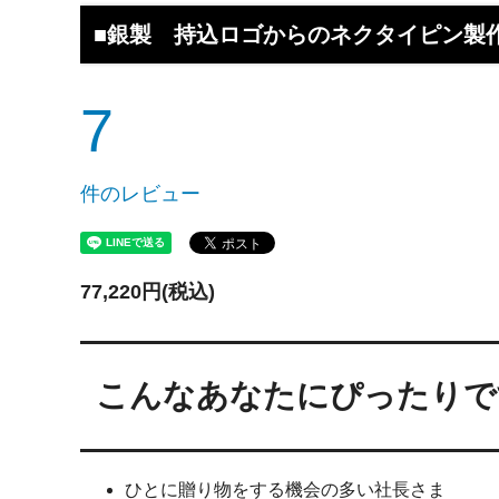
工】工房史
工房史へのよくあるご質問
【重要
らのメ
■銀製 持込ロゴからのネクタイピン製
2025/4/1より価格改定いたします
プロが
レゼン
7
きれいなアクセサリー写真の撮り方
年に１
（iphone編）~アクセサリー店長ゴロー
ン巴潟の
が伝授~
わい祭
件のレビュー
iphone（スマホ）でアクセサリー着用
品質の
写真の上手な撮り方、たった1つのコツ
い？
をショップ店長が伝授
77,220円(税込)
女心をくすぐるネックレスの渡し方教え
プレゼ
ます（女性へのサプライズプレゼント）
の高級
こんなあなたにぴったりで
チェーンが切れてしまいました。直して
彼氏へ
もらえますか？
ドでな
探しの
娘さんの成人のお祝いとして特別な誕生
店長ゴ
ひとに贈り物をする機会の多い社長さま