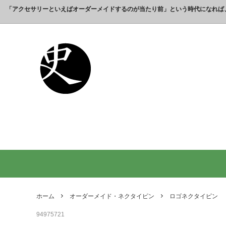
「アクセサリーといえばオーダーメイドするのが当たり前」という時代になれば
これまでの制作実績のご紹介
工房【史】について
銀製の江戸文字で人気の名前入りストラ
銀製（
誕生日
名前ネ
ップ
選ばれ
オーダーメイド・ネックレス
父の日プレゼント
オーダ
結婚記
銀製の喧嘩札の注文製作 工房史-祭り好
オーダ
オーダーメイド・キーホルダー
内祝いプレゼント
オーダ
お祝い
きの胸元によく映えます
オーダーメイド・ピンバッジ
就職祝いプレゼント
オーダ
入学祝
会社名で喧嘩札を作る方が増えていま
10年
す！
出す｜
オリジナルロゴ・ネックレス
名前入
り
ペアリングネックレス
全ての
日本のお土産ギフト通販
男性が
ントで
ホーム
オーダーメイド・ネクタイピン
ロゴネクタイピン
間違い
94975721
法人向け贈答品【オーダーメイド銀細
浦高同