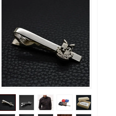
タビュ
メンズネームネックレスの人気売れ筋
オーダーシルバー工房【史】
ネームネックレス工房史のオーダーメイ
ドが人気売れ筋になったワケ
両国にぎわい祭り 国技館内の力士の教
室 潜入レポート！
ランドを
銀彫札・千社札・火消し札 両国下町に
年版）
ある工房【史】が作ります
ube動画
意外に簡単！プロが教えるシルバーアク
セサリーのお手入れ方法
ペアネッ
株式会社Berry様 オーダーメイドネク
タイピン（ネクタイハンガー）の着用ご
感想
などを刻
工房史の家族向けアクセサリーの人気売