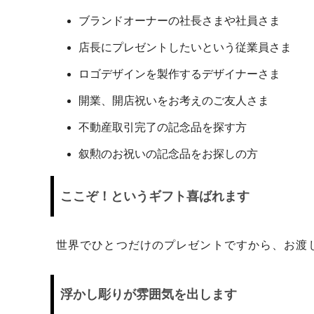
日プレゼントを探しているお父さんへ
〇編～
ブランドオーナーの社長さまや社員さま
飲食店経営者さまからも人気です！史の
家紋ネ
店長にプレゼントしたいという従業員さま
売れ筋八角銀札！！
20年
ロゴデザインを製作するデザイナーさま
開業、開店祝いをお考えのご友人さま
不動産取引完了の記念品を探す方
叙勲のお祝いの記念品をお探しの方
ここぞ！というギフト喜ばれます
世界でひとつだけのプレゼントですから、お渡
浮かし彫りが雰囲気を出します