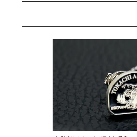
らのメ
2025/4/1より価格改定いたします
プロが
レゼン
きれいなアクセサリー写真の撮り方
年に１
（iphone編）~アクセサリー店長ゴロー
ン巴潟の
が伝授~
わい祭
iphone（スマホ）でアクセサリー着用
品質の
写真の上手な撮り方、たった1つのコツ
い？
をショップ店長が伝授
女心をくすぐるネックレスの渡し方教え
プレゼ
ます（女性へのサプライズプレゼント）
の高級
チェーンが切れてしまいました。直して
彼氏へ
もらえますか？
ドでな
探しの
娘さんの成人のお祝いとして特別な誕生
店長ゴ