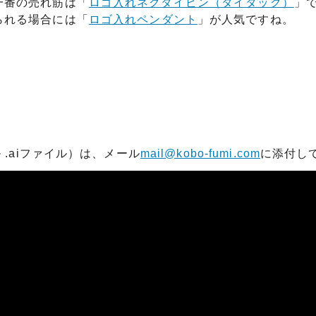
めるアクセサリー製作通販
一番の売れ筋は「
ロゴ入れネクタイピン（タイタック）
」
られる場合には「
ロゴ入れペンダント
」が人気ですね。
ックレスの人気の秘密 工房史が
大江戸線両国駅から伝説の工房
以上選ばれ続ける理由とは？
でのアクセス経路ご案内
 .aiファイル）は、メール
mail@kobo-fumi.com
に添付し