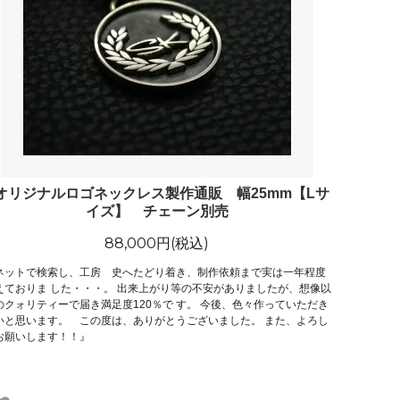
オリジナルロゴネックレス製作通販 幅25mm【Lサ
イズ】 チェーン別売
88,000円(税込)
ネットで検索し、工房 史へたどり着き、制作依頼まで実は一年程度
えておりま した・・・。 出来上がり等の不安がありましたが、想像以
のクォリティーで届き満足度120％で す。 今後、色々作っていただき
いと思います。 この度は、ありがとうございました。 また、よろし
お願いします！！』