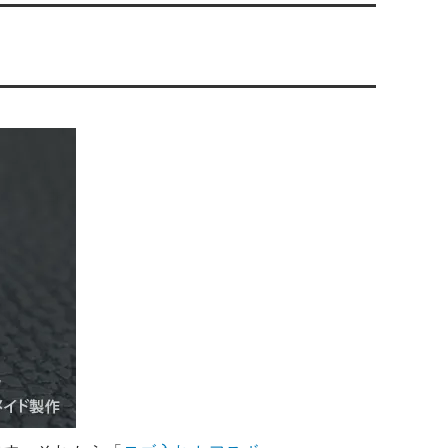
オーダーシルバー工房【史】
ネームネックレス工房史のオーダーメイ
ドが人気売れ筋になったワケ
両国にぎわい祭り 国技館内の力士の教
室 潜入レポート！
ランドを
銀彫札・千社札・火消し札 両国下町に
年版）
ある工房【史】が作ります
ube動画
意外に簡単！プロが教えるシルバーアク
セサリーのお手入れ方法
ペアネッ
株式会社Berry様 オーダーメイドネク
タイピン（ネクタイハンガー）の着用ご
感想
などを刻
工房史の家族向けアクセサリーの人気売