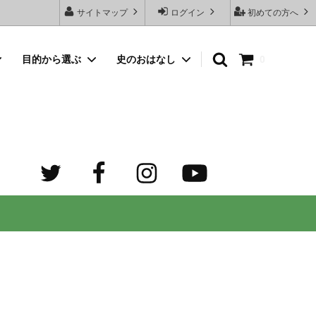
サイトマップ
ログイン
初めての方へ
目的から選ぶ
史のおはなし
0
向けネッ
豆銀名入れストラップ
母の日プレゼント
デザイン診断サービスとは？
オーダーメイド・シルバーリング
出産祝いプレゼント
世界でふたつだけの記念日ペアリング
オーダーメイド・ゴルフマーカー
成人祝いプレゼント
迷子札）
カスタム費用 ケア用品 他
ホワイトデープレゼント
の正しい
大人向けペアネックレスのオーダーメイ
ド通販専門店 工房史（ふみ）
売れ筋
デザインで選ぶ
３年ぶりの夏祭り！テンション爆上げで
トすると
店長ゴローおすすめの誕生日プレゼント
きるネックレス！
向けペアネックレス
タビュ
メンズネームネックレスの人気売れ筋