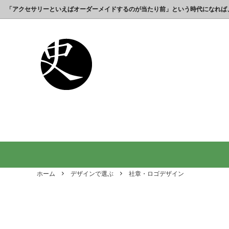
「アクセサリーといえばオーダーメイドするのが当たり前」という時代になれば
これまでの制作実績のご紹介
工房【史】について
銀製の江戸文字で人気の名前入りストラ
銀製（
誕生日
名前ネ
ップ
選ばれ
オーダーメイド・ネックレス
父の日プレゼント
オーダ
結婚記
銀製の喧嘩札の注文製作 工房史-祭り好
オーダ
オーダーメイド・キーホルダー
内祝いプレゼント
オーダ
お祝い
きの胸元によく映えます
オーダーメイド・ピンバッジ
就職祝いプレゼント
オーダ
入学祝
会社名で喧嘩札を作る方が増えていま
10年
す！
出す｜
オリジナルロゴ・ネックレス
名前入
り
ホーム
デザインで選ぶ
社章・ロゴデザイン
ペアリングネックレス
全ての
日本のお土産ギフト通販
男性が
ントで
間違い
法人向け贈答品【オーダーメイド銀細
浦高同
工】工房史
工房史へのよくあるご質問
【重要