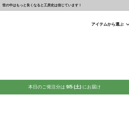
、世の中はもっと良くなると工房史は信じています！
アイテムから選ぶ
シルバー）喧嘩札
プレゼント
ックレスの人気売れ筋 工房史が
豆銀ネックレス
クリスマスプレゼント
世界に２つしかない！カップル
る理由
クレスの人気売れ筋
ーメイド・ブレスレット
念日プレゼント
オーダーメイド・アンクレット
結婚祝いプレゼント
ーメイドブレスレット名前入り
ギフトラッピング
ーメイド・カフスボタン
プレゼント
オーダーメイド・ネクタイピン
バレンタインプレゼント
ーメイド・マネークリップ
いプレゼント
ペットジュエリー（犬用名札・
敬老の日プレゼント
後、この輝きが 家族の物語を語り
プロが教える指のリングサイズ
家族の絆を刻む、一生モノの御守
測り方と号数一覧表
本日のご発注分は
9/5 (土)
にお届け
りネクタイピン
大人向けペアネックレスの人気
商品
名入れプレゼント 141選
彼女へのサプライズ誕生日プレゼ
カフスボタンを男性にプレゼン
思わずやってしまいがちな３つの
喜ばれます
窓生様向けグッズ
】お使いの携帯アドレスに当店か
喧嘩札ご購入者様のロングイン