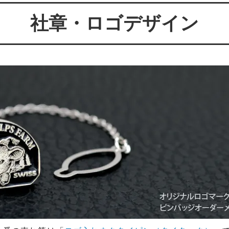
ールが届かない方へ
ー 豆銀や
社章・ロゴデザイン
伝授！男性が喜ぶネクタイピンプ
転載、引用について
トの選び方５ケース＋１
回しか食べられない！！ワンコイ
盗掘ならず！石見銀山
鳥そっぷちゃんこ！in 両国にぎ
り！
良いシルバーアクセは重い？軽
刻印できるペアネックレスのブ
プロが調べてみました（2024
ントにおすすめなオーダーメイド
工房史の店長ゴローによるYout
ネクタイピン工房史
一覧
のプレゼントとしてオーダーメイ
プレゼントにオーダーメイドの
にか、いいものはないかな？とお
クレスがぴったりな３つの理由
方へ
ローの諸国探訪記 ～〇〇県 〇
メッセージや名前、命日、戒名