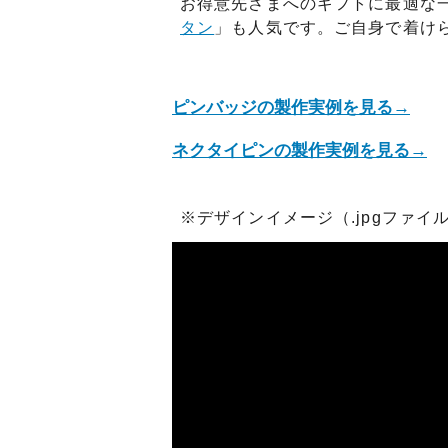
日プレゼントを探しているお父さんへ
〇編～
お得意先さまへのギフトに最適な
タン
」も人気です。ご自身で着け
飲食店経営者さまからも人気です！史の
家紋ネ
売れ筋八角銀札！！
20年
ピンバッジの製作実例を見る→
ネクタイピンの製作実例を見る→
※デザインイメージ（.jpgファイル