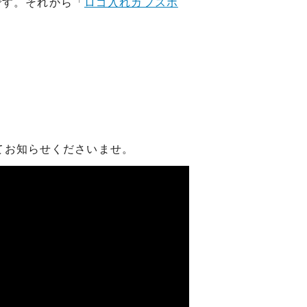
れ筋
です。それから「
ロゴ入れカフスボ
【史】ま
オーダーメイドアクセサリー商品一覧
工房【史】
てお知らせくださいませ。