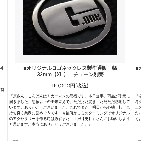
可
■オリジナルロゴネックレス製作通販 幅
■
32mm【XL】 チェーン別売
110,000円(税込)
を制
『原さん、こんばんは！カーマンの稲福です。本日無事、商品が手元に
『
届きました。想像以上の出来栄えで、ただただ驚き、ただただ感動して
考
います。ありがとうございました。これでまた、明日から心機一転、気
上
持ち良く業務に励めそうです。今後何かしらのタイミングでオリジナル
た
のアクセサリーを作る時は必ずまた「工房【史】」さんにお願いしよう
く
と思います。本当にありがとうございました。』