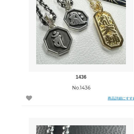
日プレゼントを探しているお父さんへ
〇編～
飲食店経営者さまからも人気です！史の
家紋ネ
売れ筋八角銀札！！
20年
1436
No.1436
商品詳細にすす