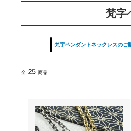
らのメ
梵字
2025/4/1より価格改定いたします
プロが
レゼン
きれいなアクセサリー写真の撮り方
年に１
（iphone編）~アクセサリー店長ゴロー
ン巴潟の
梵字ペンダントネックレスのご
が伝授~
わい祭
iphone（スマホ）でアクセサリー着用
品質の
写真の上手な撮り方、たった1つのコツ
い？
25
をショップ店長が伝授
全
商品
女心をくすぐるネックレスの渡し方教え
プレゼ
ます（女性へのサプライズプレゼント）
の高級
チェーンが切れてしまいました。直して
彼氏へ
もらえますか？
ドでな
探しの
娘さんの成人のお祝いとして特別な誕生
店長ゴ