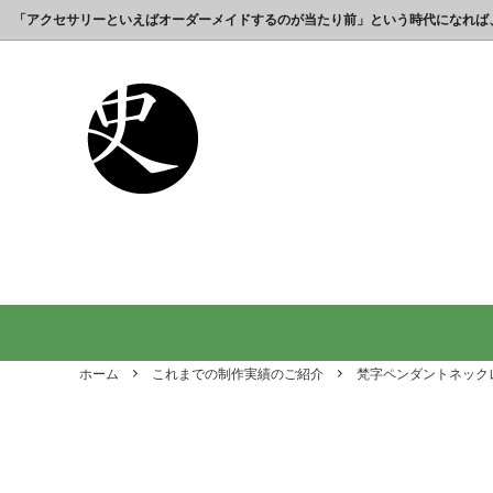
「アクセサリーといえばオーダーメイドするのが当たり前」という時代になれば
これまでの制作実績のご紹介
工房【史】について
銀製の江戸文字で人気の名前入りストラ
銀製（
誕生日
名前ネ
ップ
選ばれ
オーダーメイド・ネックレス
父の日プレゼント
オーダ
結婚記
銀製の喧嘩札の注文製作 工房史-祭り好
オーダ
オーダーメイド・キーホルダー
内祝いプレゼント
オーダ
お祝い
きの胸元によく映えます
オーダーメイド・ピンバッジ
就職祝いプレゼント
オーダ
入学祝
会社名で喧嘩札を作る方が増えていま
10年
す！
出す｜
オリジナルロゴ・ネックレス
名前入
り
ホーム
これまでの制作実績のご紹介
梵字ペンダントネック
ペアリングネックレス
全ての
日本のお土産ギフト通販
男性が
ントで
間違い
法人向け贈答品【オーダーメイド銀細
浦高同
工】工房史
工房史へのよくあるご質問
【重要