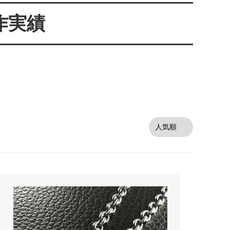
オーダーシルバー工房【史】
作実績
ネームネックレス工房史のオーダーメイ
ドが人気売れ筋になったワケ
両国にぎわい祭り 国技館内の力士の教
室 潜入レポート！
ランドを
銀彫札・千社札・火消し札 両国下町に
年版）
ある工房【史】が作ります
ube動画
意外に簡単！プロが教えるシルバーアク
セサリーのお手入れ方法
ペアネッ
株式会社Berry様 オーダーメイドネク
タイピン（ネクタイハンガー）の着用ご
感想
などを刻
工房史の家族向けアクセサリーの人気売