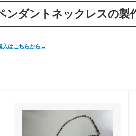
ールが届かない方へ
ー 豆銀や
ペンダントネックレスの製
伝授！男性が喜ぶネクタイピンプ
転載、引用について
トの選び方５ケース＋１
回しか食べられない！！ワンコイ
盗掘ならず！石見銀山
鳥そっぷちゃんこ！in 両国にぎ
購入はこちらから→
り！
良いシルバーアクセは重い？軽
刻印できるペアネックレスのブ
プロが調べてみました（2024
ントにおすすめなオーダーメイド
工房史の店長ゴローによるYout
ネクタイピン工房史
一覧
のプレゼントとしてオーダーメイ
プレゼントにオーダーメイドの
にか、いいものはないかな？とお
クレスがぴったりな３つの理由
方へ
ローの諸国探訪記 ～〇〇県 〇
メッセージや名前、命日、戒名