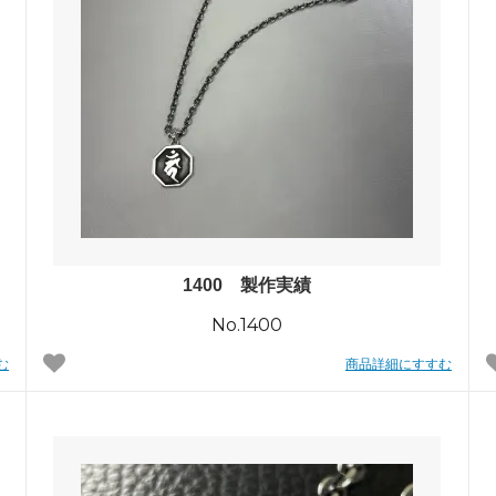
めるアクセサリー製作通販
ックレスの人気の秘密 工房史が
大江戸線両国駅から伝説の工房
以上選ばれ続ける理由とは？
でのアクセス経路ご案内
1400 製作実績
No.1400
む
商品詳細にすすむ