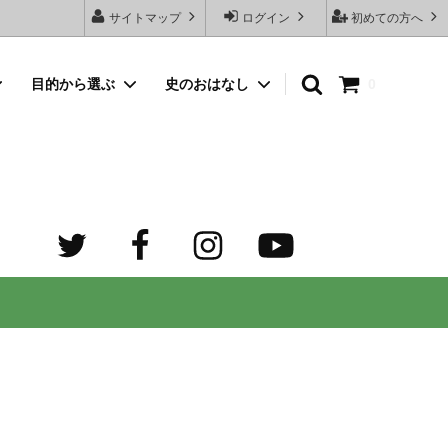
サイトマップ
ログイン
初めての方へ
目的から選ぶ
史のおはなし
0
向けネッ
豆銀名入れストラップ
母の日プレゼント
デザイン診断サービスとは？
オーダーメイド・シルバーリング
出産祝いプレゼント
世界でふたつだけの記念日ペアリング
オーダーメイド・ゴルフマーカー
成人祝いプレゼント
迷子札）
カスタム費用 ケア用品 他
ホワイトデープレゼント
の正しい
大人向けペアネックレスのオーダーメイ
ド通販専門店 工房史（ふみ）
売れ筋
デザインで選ぶ
３年ぶりの夏祭り！テンション爆上げで
トすると
店長ゴローおすすめの誕生日プレゼント
きるネックレス！
向けペアネックレス
タビュ
メンズネームネックレスの人気売れ筋