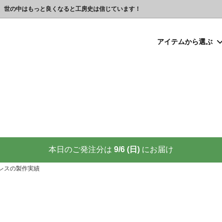
、世の中はもっと良くなると工房史は信じています！
アイテムから選ぶ
シルバー）喧嘩札
プレゼント
ックレスの人気売れ筋 工房史が
豆銀ネックレス
クリスマスプレゼント
世界に２つしかない！カップル
る理由
クレスの人気売れ筋
ーメイド・ブレスレット
念日プレゼント
オーダーメイド・アンクレット
結婚祝いプレゼント
ーメイドブレスレット名前入り
ギフトラッピング
ーメイド・カフスボタン
プレゼント
オーダーメイド・ネクタイピン
バレンタインプレゼント
ーメイド・マネークリップ
いプレゼント
ペットジュエリー（犬用名札・
敬老の日プレゼント
後、この輝きが 家族の物語を語り
プロが教える指のリングサイズ
家族の絆を刻む、一生モノの御守
測り方と号数一覧表
本日のご発注分は
9/6 (日)
にお届け
りネクタイピン
大人向けペアネックレスの人気
レスの製作実績
商品
名入れプレゼント 141選
彼女へのサプライズ誕生日プレゼ
カフスボタンを男性にプレゼン
思わずやってしまいがちな３つの
喜ばれます
窓生様向けグッズ
】お使いの携帯アドレスに当店か
喧嘩札ご購入者様のロングイン