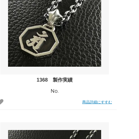
れ筋
【史】ま
オーダーメイドアクセサリー商品一覧
工房【史】
1368 製作実績
No.
商品詳細にすすむ