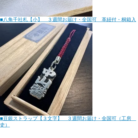
■八角千社札【小】 ３週間お届け・全国可 革紐付・桐箱入
■豆銀ストラップ【３文字】 ３週間お届け・全国可（工房
史）