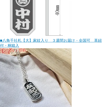
■八角千社札【大】家紋入り ３週間お届け・全国可 革紐
付・桐箱入