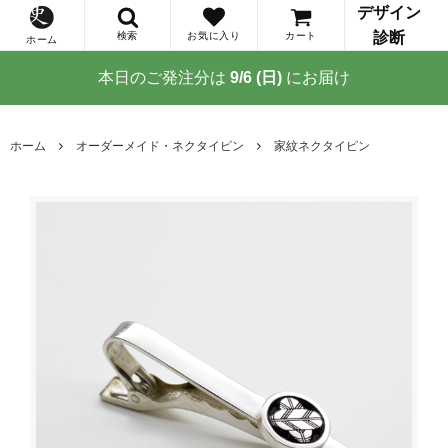
デザイン
診断
検索
お気に入り
カート
ホーム
本日のご発注分は
9/6 (日)
にお届け
ホーム
オーダーメイド・ネクタイピン
家紋ネクタイピン