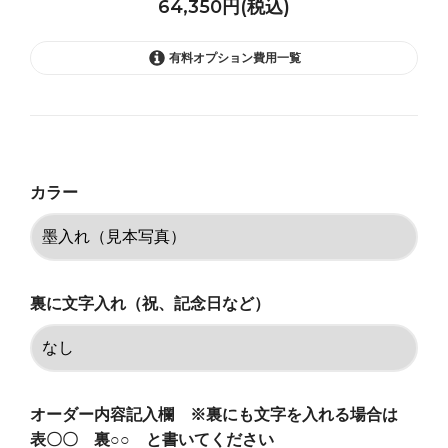
64,350円(税込)
有料オプション費用一覧
墨入れ（見本写真）
64,350円(税込)
銀１色（ロジウムメッキ）
カラー
64,350円(税込)
金１色（ゴールドメッキ）
64,350円(税込)
黒１色（ブラックメッキ）
裏に文字入れ（祝、記念日など）
64,350円(税込)
墨入れ（見本写真）
69,850円(税込)
オーダー内容記入欄 ※裏にも文字を入れる場合は
銀１色（ロジウムメッキ）
69,850円(税込)
表〇〇 裏○○ と書いてください