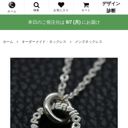
デザイン
診断
検索
お気に入り
カート
ホーム
本日のご発注分は
9/7 (月)
にお届け
ホーム
オーダーメイド・ネックレス
メンズネックレス