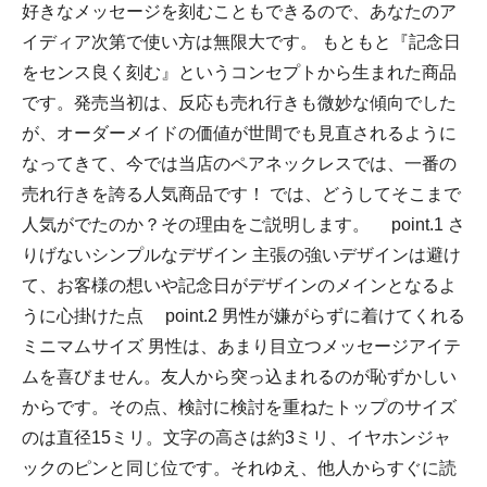
好きなメッセージを刻むこともできるので、あなたのア
イディア次第で使い方は無限大です。 もともと『記念日
をセンス良く刻む』というコンセプトから生まれた商品
です。発売当初は、反応も売れ行きも微妙な傾向でした
が、オーダーメイドの価値が世間でも見直されるように
なってきて、今では当店のペアネックレスでは、一番の
売れ行きを誇る人気商品です！ では、どうしてそこまで
人気がでたのか？その理由をご説明します。 point.1 さ
りげないシンプルなデザイン 主張の強いデザインは避け
て、お客様の想いや記念日がデザインのメインとなるよ
うに心掛けた点 point.2 男性が嫌がらずに着けてくれる
ミニマムサイズ 男性は、あまり目立つメッセージアイテ
ムを喜びません。友人から突っ込まれるのが恥ずかしい
からです。その点、検討に検討を重ねたトップのサイズ
のは直径15ミリ。文字の高さは約3ミリ、イヤホンジャ
ックのピンと同じ位です。それゆえ、他人からすぐに読