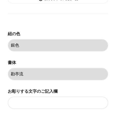
銀色
漆黒
紐の色
真紅
紫紺
深緑
書体
銀色
漆黒
お彫りする文字のご記入欄
真紅
紫紺