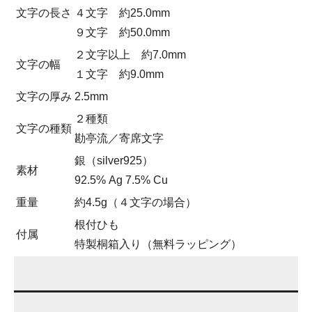
文字の長さ
４文字 約25.0mm
９文字 約50.0mm
２文字以上 約7.0mm
文字の幅
１文字 約9.0mm
文字の厚み
2.5mm
２種類
文字の種類
勘亭流／寄席文字
銀（silver925）
素材
92.5% Ag 7.5% Cu
重量
約4.5g（４文字の場合）
根付ひも
付属
特製桐箱入り（無料ラッピング）