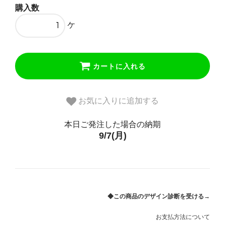
深緑
購入数
銀色
ケ
漆黒
カートに入れる
真紅
紫紺
お気に入りに追加する
深緑
本日ご発注した場合の納期
9/7(月)
◆この商品のデザイン診断を受ける→
お支払方法について