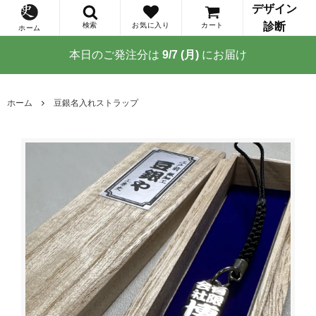
デザイン
診断
検索
お気に入り
カート
ホーム
本日のご発注分は
9/7 (月)
にお届け
ホーム
豆銀名入れストラップ