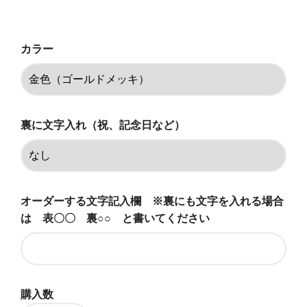
64,350円(税込)
銀色（ロジウムメッキ）
カラー
64,350円(税込)
黒色（ブラックルテメッキ）
64,350円(税込)
いぶし銀仕上げ（変色します）
裏に文字入れ（祝、記念日など）
64,350円(税込)
金色（ゴールドメッキ）
69,850円(税込)
オーダーする文字記入欄 ※裏にも文字を入れる場合
銀色（ロジウムメッキ）
69,850円(税込)
は 表〇〇 裏○○ と書いてください
黒色（ブラックルテメッキ）
69,850円(税込)
いぶし銀仕上げ（変色します）
購入数
69,850円(税込)