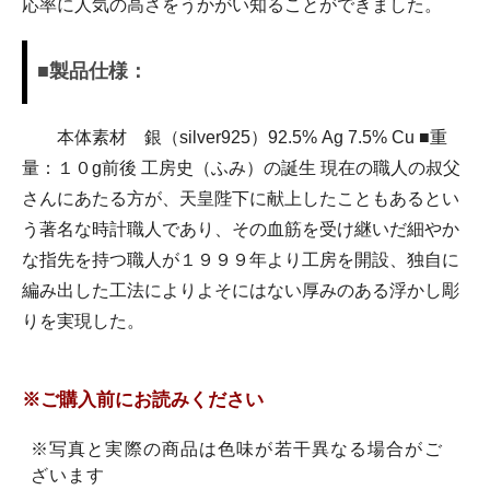
応率に人気の高さをうかがい知ることができました。
■製品仕様：
本体素材 銀（silver925）92.5% Ag 7.5% Cu ■重
量：１０g前後 工房史（ふみ）の誕生 現在の職人の叔父
さんにあたる方が、天皇陛下に献上したこともあるとい
う著名な時計職人であり、その血筋を受け継いだ細やか
な指先を持つ職人が１９９９年より工房を開設、独自に
編み出した工法によりよそにはない厚みのある浮かし彫
りを実現した。
※ご購入前にお読みください
※写真と実際の商品は色味が若干異なる場合がご
ざいます