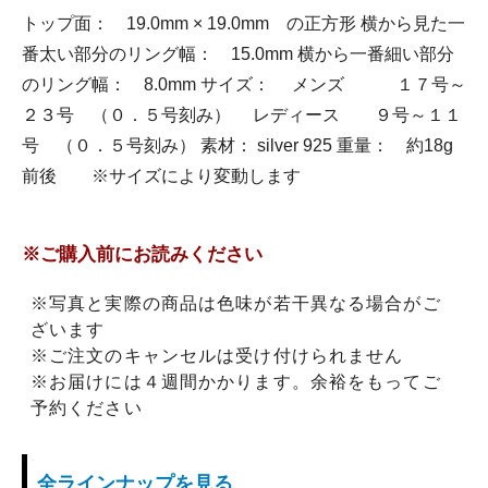
トップ面： 19.0mm × 19.0mm の正方形 横から見た一
番太い部分のリング幅： 15.0mm 横から一番細い部分
のリング幅： 8.0mm サイズ： メンズ １７号～
２３号 （０．５号刻み） レディース ９号～１１
号 （０．５号刻み） 素材： silver 925 重量： 約18g
前後 ※サイズにより変動します
※ご購入前にお読みください
※写真と実際の商品は色味が若干異なる場合がご
ざいます
※ご注文のキャンセルは受け付けられません
※お届けには４週間かかります。余裕をもってご
予約ください
全ラインナップを見る