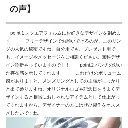
の声】
19.5号
20号
20.5号
point.1 スクエアフォルムにお好きなデザインを刻めま
す フリーデザインでお願いできるのが、このリン
21号
グの人気の秘密ですね。自分用でも、プレゼント用で
も、イメージやメッセージをご相談ください。無料デザ
21.5号
イン診断やっていますので！！！ point.2 パンチの効い
22号
た存在感を示してくれます これだけのボリューム
感がありますと、メンズリングとしての主張がしっかり
22.5号
と出て参りますね。オリジナルロゴや記念日をうまくデ
23号
ザインすると相当におしゃれなアイテムとして仕上がっ
てくれますから、デザイナーの方にはぜひ製作をオスス
11号
メしたいですね。
11.5号