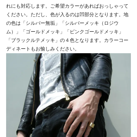
17号
れにも対応します。ご希望カラーがあればおっしゃって
ください。ただし、色が入るのは凹部分となります。地
17.5号
の色は「シルバー無垢」「シルバーメッキ（ロジウ
18号
ム）」「ゴールドメッキ」「ピンクゴールドメッキ」
「ブラックルテメッキ」の４色となります。カラーコー
18.5号
ディネートもお愉しみください。
19号
19.5号
20号
20.5号
21号
21.5号
22号