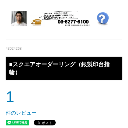
21.5号
22号
22.5号
23号
43024268
11号
■スクエアオーダーリング（銀製印台指
11.5号
輪）
12号
12.5号
1
13号
件のレビュー
13.5号
14号