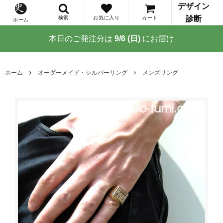
デザイン
診断
検索
お気に入り
カート
ホーム
本日のご発注分は
9/6 (日)
にお届け
ホーム
オーダーメイド・シルバーリング
メンズリング