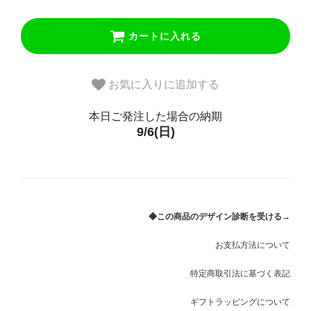
16.5号
カートに入れる
17号
17.5号
お気に入りに追加する
18号
本日ご発注した場合の納期
9/6(日)
18.5号
19号
19.5号
◆この商品のデザイン診断を受ける→
20号
お支払方法について
20.5号
特定商取引法に基づく表記
21号
ギフトラッピングについて