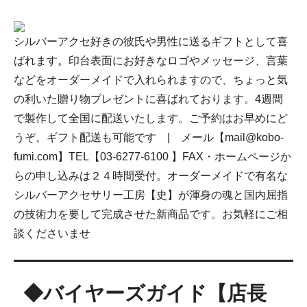
14.5号
シルバーアクセ好きの彼氏や男性に送るギフトとして喜
15号
ばれます。印台表面にお好きなロゴやメッセージ、言葉
などをオーダーメイドで入れられますので、ちょっと気
15.5号
の利いた贈り物プレゼントに喜ばれております。4週間
16号
で製作して全国に配送いたします。ご予約はお早めにど
うぞ。ギフト配送も可能です | メール【mail@kobo-
16.5号
fumi.com】TEL【03-6277-6100 】FAX・ホームページか
らの申し込みは２４時間受付。オーダーメイドで有名な
17号
シルバーアクセサリー工房【史】が渾身の魂と国内屈指
17.5号
の技術力を要して完成させた新商品です。お気軽にご相
談くださいませ
18号
18.5号
◆バイヤーズガイド【店長
19号