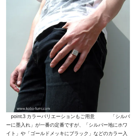
12号
12.5号
13号
13.5号
14号
14.5号
15号
15.5号
16号
point.3 カラーバリエーションもご用意 「シルバ
16.5号
ーに墨入れ」が一番の定番ですが、「シルバー地にホワ
イト」や「ゴールドメッキにブラック」などのカラー入