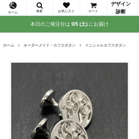
デザイン
診断
検索
お気に入り
カート
ホーム
本日のご発注分は
9/5 (土)
にお届け
ホーム
オーダーメイド・カフスボタン
イニシャルカフスボタン