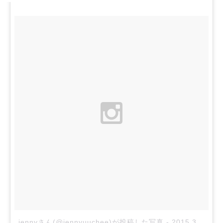
jennyさん(@jennyuuchee)が投稿した写真
-
2015 3月 21 7:20午前 PDT