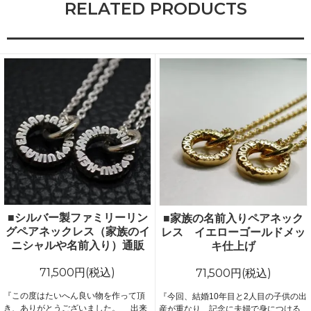
RELATED PRODUCTS
■シルバー製ファミリーリン
■家族の名前入りペアネック
グペアネックレス（家族のイ
レス イエローゴールドメッ
ニシャルや名前入り）通販
キ仕上げ
71,500円(税込)
71,500円(税込)
『この度はたいへん良い物を作って頂
『今回、結婚10年目と2人目の子供の出
き、ありがとうございました。 出来
産が重なり、記念に夫婦で身につける