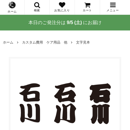
検索
お気に入り
カート
メニュー
ホーム
本日のご発注分は
9/5 (土)
にお届け
ホーム
カスタム費用 ケア用品 他
文字見本