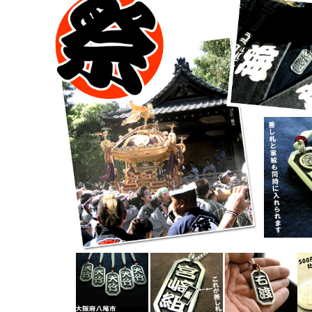
日プレゼントを探しているお父さんへ
〇編～
飲食店経営者さまからも人気です！史の
家紋ネ
売れ筋八角銀札！！
20年