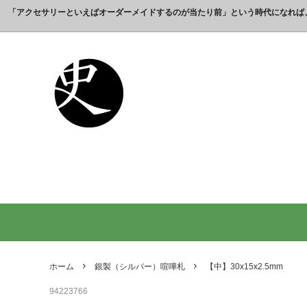
「アクセサリーといえばオーダーメイドするのが当たり前」という時代になれば
これまでの制作実績のご紹介
工房【史】について
銀製の江戸文字で人気の名前入りストラ
銀製（
誕生日
名前ネ
ップ
選ばれ
オーダーメイド・ネックレス
父の日プレゼント
オーダ
結婚記
銀製の喧嘩札の注文製作 工房史-祭り好
オーダ
オーダーメイド・キーホルダー
内祝いプレゼント
オーダ
お祝い
きの胸元によく映えます
オーダーメイド・ピンバッジ
就職祝いプレゼント
オーダ
入学祝
会社名で喧嘩札を作る方が増えていま
10年
す！
出す｜
オリジナルロゴ・ネックレス
名前入
り
ペアリングネックレス
全ての
日本のお土産ギフト通販
男性が
ントで
ホーム
銀製（シルバー）喧嘩札
【中】30x15x2.5mm
間違い
94223766
法人向け贈答品【オーダーメイド銀細
浦高同