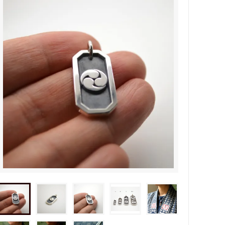
タビュ
メンズネームネックレスの人気売れ筋
オーダーシルバー工房【史】
ネームネックレス工房史のオーダーメイ
ドが人気売れ筋になったワケ
両国にぎわい祭り 国技館内の力士の教
室 潜入レポート！
ランドを
銀彫札・千社札・火消し札 両国下町に
年版）
ある工房【史】が作ります
ube動画
意外に簡単！プロが教えるシルバーアク
セサリーのお手入れ方法
ペアネッ
株式会社Berry様 オーダーメイドネク
タイピン（ネクタイハンガー）の着用ご
感想
などを刻
工房史の家族向けアクセサリーの人気売