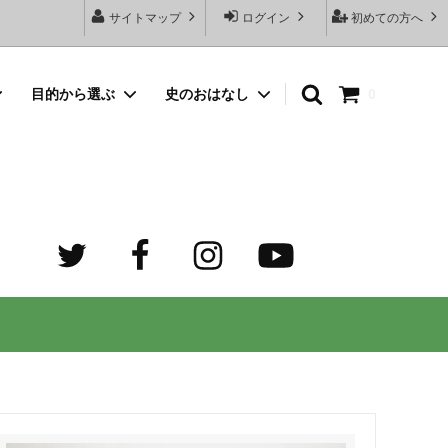
サイトマップ
ログイン
初めての方へ
目的から選ぶ
史のおはなし
0
向けネッ
豆銀名入れストラップ
母の日プレゼント
デザイン診断サービスとは？
オーダーメイド・シルバーリング
出産祝いプレゼント
世界でふたつだけの記念日ペアリング
オーダーメイド・ゴルフマーカー
成人祝いプレゼント
迷子札）
カスタム費用 ケア用品 他
ホワイトデープレゼント
の正しい
大人向けペアネックレスのオーダーメイ
ド通販専門店 工房史（ふみ）
売れ筋
デザインで選ぶ
３年ぶりの夏祭り！テンション爆上げで
トすると
店長ゴローおすすめの誕生日プレゼント
きるネックレス！
向けペアネックレス