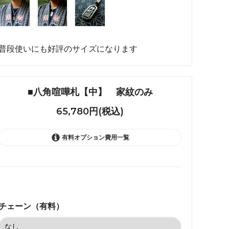
れ筋
【史】ま
オーダーメイドアクセサリー商品一覧
工房【史】
普段使いにも好評のサイズになります
■八角喧嘩札【中】 家紋のみ
65,780円(税込)
有料オプション費用一覧
なし
65,780円(税込)
細60cm
チェーン（有料）
92,180円(税込)