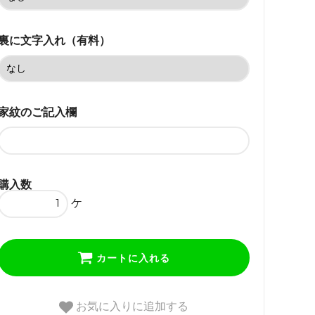
細50cm
92,180円(税込)
裏に文字入れ（有料）
細45cm
92,180円(税込)
細40cm
92,180円(税込)
家紋のご記入欄
なし
71,280円(税込)
細60cm
97,680円(税込)
購入数
ケ
細50cm
97,680円(税込)
細45cm
カートに入れる
97,680円(税込)
細40cm
お気に入りに追加する
97,680円(税込)