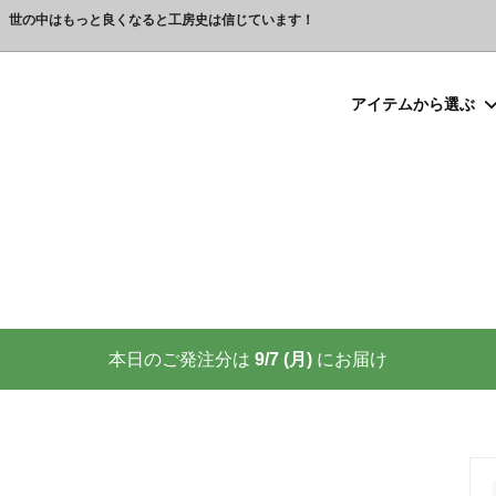
、世の中はもっと良くなると工房史は信じています！
アイテムから選ぶ
シルバー）喧嘩札
プレゼント
ックレスの人気売れ筋 工房史が
豆銀ネックレス
クリスマスプレゼント
世界に２つしかない！カップル
る理由
クレスの人気売れ筋
ーメイド・ブレスレット
念日プレゼント
オーダーメイド・アンクレット
結婚祝いプレゼント
ーメイドブレスレット名前入り
ギフトラッピング
ーメイド・カフスボタン
プレゼント
オーダーメイド・ネクタイピン
バレンタインプレゼント
ーメイド・マネークリップ
いプレゼント
ペットジュエリー（犬用名札・
敬老の日プレゼント
後、この輝きが 家族の物語を語り
プロが教える指のリングサイズ
家族の絆を刻む、一生モノの御守
測り方と号数一覧表
本日のご発注分は
9/7 (月)
にお届け
りネクタイピン
大人向けペアネックレスの人気
商品
名入れプレゼント 141選
彼女へのサプライズ誕生日プレゼ
カフスボタンを男性にプレゼン
思わずやってしまいがちな３つの
喜ばれます
窓生様向けグッズ