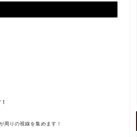
】お使いの携帯アドレスに当店か
喧嘩札ご購入者様のロングイン
ールが届かない方へ
ー 豆銀や
伝授！男性が喜ぶネクタイピンプ
転載、引用について
トの選び方５ケース＋１
回しか食べられない！！ワンコイ
盗掘ならず！石見銀山
鳥そっぷちゃんこ！in 両国にぎ
り！
良いシルバーアクセは重い？軽
刻印できるペアネックレスのブ
プロが調べてみました（2024
ントにおすすめなオーダーメイド
工房史の店長ゴローによるYout
ネクタイピン工房史
一覧
す！
のプレゼントとしてオーダーメイ
プレゼントにオーダーメイドの
にか、いいものはないかな？とお
クレスがぴったりな３つの理由
方へ
感が周りの視線を集めます！
ローの諸国探訪記 ～〇〇県 〇
メッセージや名前、命日、戒名