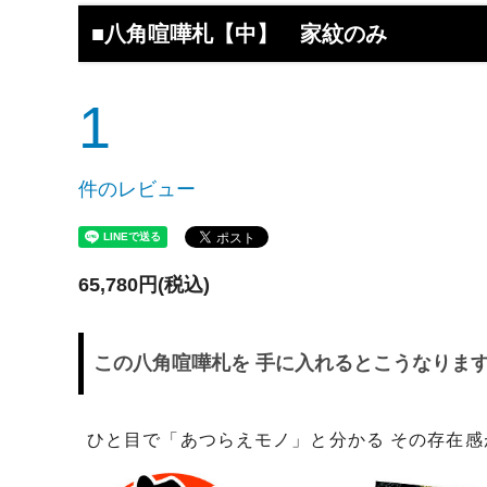
工】工房史
工房史へのよくあるご質問
【重要
らのメ
■八角喧嘩札【中】 家紋のみ
2025/4/1より価格改定いたします
プロが
レゼン
1
きれいなアクセサリー写真の撮り方
年に１
（iphone編）~アクセサリー店長ゴロー
ン巴潟の
が伝授~
わい祭
件のレビュー
iphone（スマホ）でアクセサリー着用
品質の
写真の上手な撮り方、たった1つのコツ
い？
をショップ店長が伝授
65,780円(税込)
女心をくすぐるネックレスの渡し方教え
プレゼ
ます（女性へのサプライズプレゼント）
の高級
この八角喧嘩札を 手に入れるとこうなりま
チェーンが切れてしまいました。直して
彼氏へ
もらえますか？
ドでな
探しの
ひと目で「あつらえモノ」と分かる その存在
娘さんの成人のお祝いとして特別な誕生
店長ゴ