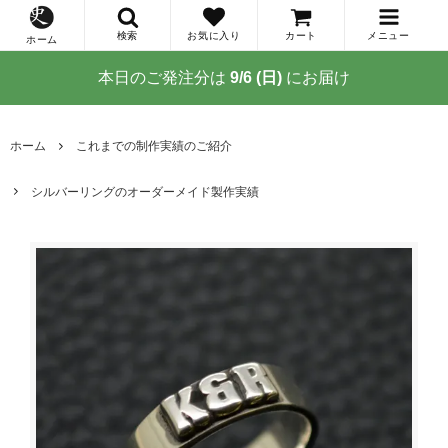
検索
お気に入り
カート
メニュー
ホーム
本日のご発注分は
9/6 (日)
にお届け
ホーム
これまでの制作実績のご紹介
シルバーリングのオーダーメイド製作実績