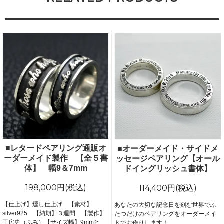
■レタードペアリング通販オ
■オーダーメイド・サイドメ
ーダーメイド製作 【全５書
ッセージペアリング【オール
体】 幅9＆7mm
ドイングリッシュ書体】
198,000円(税込)
114,400円(税込)
【仕上げ】燻し仕上げ 【素材】
あなたの大切な記念日を刻む世界でふ
silver925 【納期】３週間 【製作】
たつだけのペアリングをオーダーメイ
工房史（ふみ）【サイズ幅】9mmと
ドでお作りします！