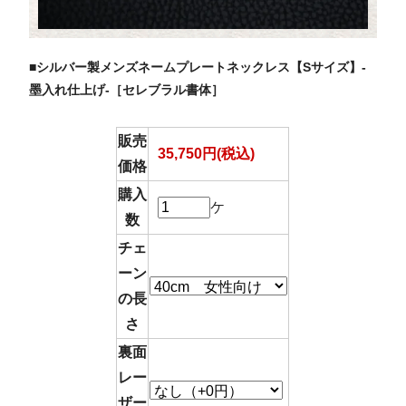
■シルバー製メンズネームプレートネックレス【Sサイズ】-
墨入れ仕上げ-［セレブラル書体］
販売
35,750円(税込)
価格
購入
ケ
数
チェ
ーン
の長
さ
裏面
レー
ザー