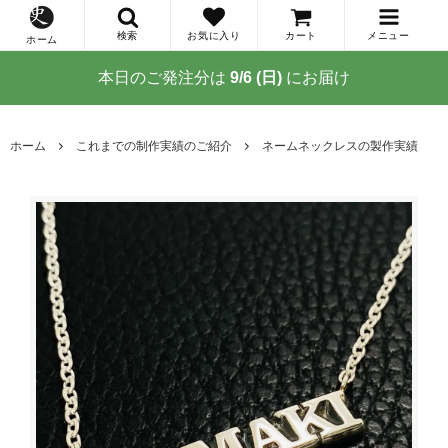
検索
お気に入り
カート
メニュー
ホーム
本日のご発注分は
9/6 (日)
にお届け
ホーム
これまでの制作実績のご紹介
ネームネックレスの製作実績