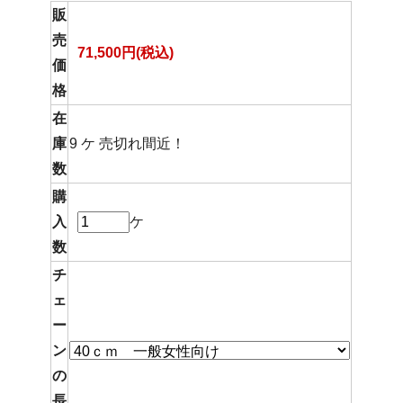
販
売
71,500円(税込)
価
格
在
庫
9 ケ 売切れ間近！
数
購
入
ケ
数
チ
ェ
ー
ン
の
長