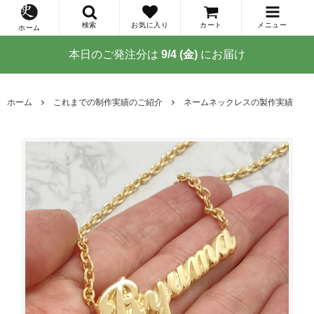
検索
お気に入り
カート
メニュー
ホーム
本日のご発注分は
9/4 (金)
にお届け
ホーム
これまでの制作実績のご紹介
ネームネックレスの製作実績