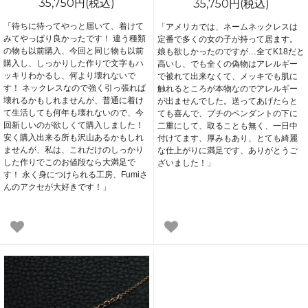
35,750円(税込)
35,750円(税込)
「待ちに待ってやっと届いて、着けて
「アメリカでは、ネームネックレスは
みてやっぱり良かったです！ 違う種類
定番で多くの女の子が持って居ます。
の物も以前購入、今回と同じ物も以前
娘も欲しかったのですが…全てK18だと
購入し、しっかりした作りで文字もハ
高いし、でも全くの偽物はアレルギー
ッキリわかるし、何より壊れないで
で被れて出来なくて、メッキでも肌に
す！ ネックレスなので強く引っ張れば
触れるところが本物なのでアレルギー
壊れるかもしれませんが、普通に着け
が出ませんでした。送ってあげたらと
て生活しても何年も壊れないので、今
ても喜んで、プチのペンダントの下に
回新しいのが欲しくて購入しました！
二重にして、取ることも無く、一日中
安く購入出来る所も沢山あるかもしれ
付けてます、厚みもあり、とても綺麗
ませんが、私は、これだけのしっかり
な仕上がりに満足です、ありがとうご
した作りでこのお値段なら大満足で
ざいました！」
す！ 永く身につけられる工房、Fumiさ
んのアクセが大好きです！」