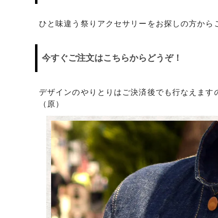
日プレゼントを探しているお父さんへ
〇編～
ひと味違う祭りアクセサリーをお探しの方から
飲食店経営者さまからも人気です！史の
家紋ネ
売れ筋八角銀札！！
20年
今すぐご注文はこちらからどうぞ！
デザインのやりとりはご決済後でも行なえます
（原）