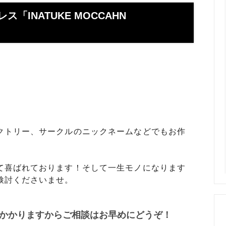
】お使いの携帯アドレスに当店か
喧嘩札ご購入者様のロングイン
ールが届かない方へ
ー 豆銀や
「INATUKE MOCCAHN
伝授！男性が喜ぶネクタイピンプ
転載、引用について
トの選び方５ケース＋１
回しか食べられない！！ワンコイ
盗掘ならず！石見銀山
鳥そっぷちゃんこ！in 両国にぎ
り！
良いシルバーアクセは重い？軽
刻印できるペアネックレスのブ
プロが調べてみました（2024
クトリー、サークルのニックネームなどでもお作
ントにおすすめなオーダーメイド
工房史の店長ゴローによるYout
ネクタイピン工房史
一覧
て喜ばれております！そして一生モノになります
のプレゼントとしてオーダーメイ
プレゼントにオーダーメイドの
検討くださいませ。
にか、いいものはないかな？とお
クレスがぴったりな３つの理由
方へ
かかりますからご相談はお早めにどうぞ！
ローの諸国探訪記 ～〇〇県 〇
メッセージや名前、命日、戒名