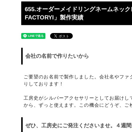
工】工房史
工房史へのよくあるご質問
【重要
らのメ
655.オーダーメイドリングネームネックレス
FACTORYI」製作実績
2025/4/1より価格改定いたします
プロが
レゼン
きれいなアクセサリー写真の撮り方
年に１
（iphone編）~アクセサリー店長ゴロー
ン巴潟の
が伝授~
わい祭
会社の名前で作りたいから
iphone（スマホ）でアクセサリー着用
品質の
写真の上手な撮り方、たった1つのコツ
い？
をショップ店長が伝授
ご要望のお名前で製作しました。会社名やファ
りしております！
女心をくすぐるネックレスの渡し方教え
プレゼ
ます（女性へのサプライズプレゼント）
の高級
工房史がシルバーアクセサリーとしてお届けし
チェーンが切れてしまいました。直して
彼氏へ
から、ずっと使えます。この機会にどうぞ、ご
もらえますか？
ドでな
探しの
ぜひ、工房史にご発注くださいませ。４週間
娘さんの成人のお祝いとして特別な誕生
店長ゴ