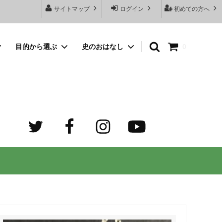
サイトマップ
ログイン
初めての方へ
目的から選ぶ
史のおはなし
0
向けネッ
豆銀名入れストラップ
母の日プレゼント
デザイン診断サービスとは？
オーダーメイド・シルバーリング
出産祝いプレゼント
世界でふたつだけの記念日ペアリング
オーダーメイド・ゴルフマーカー
成人祝いプレゼント
迷子札）
カスタム費用 ケア用品 他
ホワイトデープレゼント
の正しい
大人向けペアネックレスのオーダーメイ
ド通販専門店 工房史（ふみ）
売れ筋
デザインで選ぶ
３年ぶりの夏祭り！テンション爆上げで
トすると
店長ゴローおすすめの誕生日プレゼント
きるネックレス！
向けペアネックレス