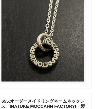
タビュ
メンズネームネックレスの人気売れ筋
オーダーシルバー工房【史】
ネームネックレス工房史のオーダーメイ
ドが人気売れ筋になったワケ
両国にぎわい祭り 国技館内の力士の教
室 潜入レポート！
ランドを
銀彫札・千社札・火消し札 両国下町に
年版）
ある工房【史】が作ります
ube動画
意外に簡単！プロが教えるシルバーアク
セサリーのお手入れ方法
ペアネッ
株式会社Berry様 オーダーメイドネク
タイピン（ネクタイハンガー）の着用ご
感想
655.オーダーメイドリングネームネックレ
ス「INATUKE MOCCAHN FACTORYI」製
などを刻
工房史の家族向けアクセサリーの人気売