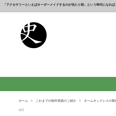
「アクセサリーといえばオーダーメイドするのが当たり前」という時代になれば
これまでの制作実績のご紹介
工房【史】について
銀製の江戸文字で人気の名前入りストラ
銀製（
誕生日
名前ネ
ップ
選ばれ
オーダーメイド・ネックレス
父の日プレゼント
オーダ
結婚記
銀製の喧嘩札の注文製作 工房史-祭り好
オーダ
オーダーメイド・キーホルダー
内祝いプレゼント
オーダ
お祝い
きの胸元によく映えます
オーダーメイド・ピンバッジ
就職祝いプレゼント
オーダ
入学祝
会社名で喧嘩札を作る方が増えていま
10年
す！
出す｜
オリジナルロゴ・ネックレス
名前入
り
ペアリングネックレス
全ての
日本のお土産ギフト通販
男性が
ントで
ホーム
これまでの制作実績のご紹介
ネームネックレスの製
間違い
655
法人向け贈答品【オーダーメイド銀細
浦高同