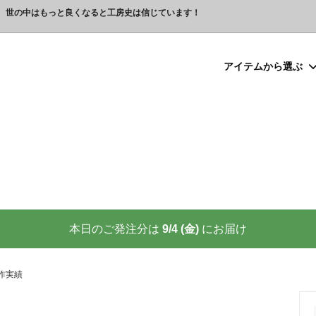
、世の中はもっと良くなると工房史は信じています！
アイテムから選ぶ
シルバー）喧嘩札
プレゼント
ックレスの人気売れ筋 工房史が
豆銀ネックレス
クリスマスプレゼント
世界に２つしかない！カップル
る理由
クレスの人気売れ筋
ーメイド・ブレスレット
念日プレゼント
オーダーメイド・アンクレット
結婚祝いプレゼント
ーメイドブレスレット名前入り
ギフトラッピング
ーメイド・カフスボタン
プレゼント
オーダーメイド・ネクタイピン
バレンタインプレゼント
ーメイド・マネークリップ
いプレゼント
ペットジュエリー（犬用名札・
敬老の日プレゼント
後、この輝きが 家族の物語を語り
プロが教える指のリングサイズ
家族の絆を刻む、一生モノの御守
測り方と号数一覧表
本日のご発注分は
9/4 (金)
にお届け
りネクタイピン
大人向けペアネックレスの人気
商品
名入れプレゼント 141選
彼女へのサプライズ誕生日プレゼ
カフスボタンを男性にプレゼン
思わずやってしまいがちな３つの
喜ばれます
作実績
窓生様向けグッズ