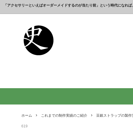
「アクセサリーといえばオーダーメイドするのが当たり前」という時代になれば
これまでの制作実績のご紹介
工房【史】について
銀製の江戸文字で人気の名前入りストラ
銀製（
誕生日
名前ネ
ップ
選ばれ
オーダーメイド・ネックレス
父の日プレゼント
オーダ
結婚記
銀製の喧嘩札の注文製作 工房史-祭り好
オーダ
オーダーメイド・キーホルダー
内祝いプレゼント
オーダ
お祝い
きの胸元によく映えます
オーダーメイド・ピンバッジ
就職祝いプレゼント
オーダ
入学祝
会社名で喧嘩札を作る方が増えていま
10年
す！
出す｜
オリジナルロゴ・ネックレス
名前入
り
ペアリングネックレス
全ての
日本のお土産ギフト通販
男性が
ントで
ホーム
これまでの制作実績のご紹介
豆銀ストラップの製作
間違い
619
法人向け贈答品【オーダーメイド銀細
浦高同