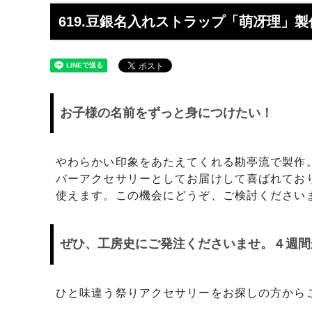
工】工房史
工房史へのよくあるご質問
【重要
らのメ
619.豆銀名入れストラップ「萌冴理」
2025/4/1より価格改定いたします
プロが
レゼン
きれいなアクセサリー写真の撮り方
年に１
（iphone編）~アクセサリー店長ゴロー
ン巴潟の
お子様の名前をずっと身につけたい！
が伝授~
わい祭
iphone（スマホ）でアクセサリー着用
品質の
写真の上手な撮り方、たった1つのコツ
い？
やわらかい印象をあたえてくれる勘亭流で製作
をショップ店長が伝授
バーアクセサリーとしてお届けして喜ばれてお
使えます。この機会にどうぞ、ご検討ください
女心をくすぐるネックレスの渡し方教え
プレゼ
ます（女性へのサプライズプレゼント）
の高級
ぜひ、工房史にご発注くださいませ。４週間
チェーンが切れてしまいました。直して
彼氏へ
もらえますか？
ドでな
探しの
ひと味違う祭りアクセサリーをお探しの方から
娘さんの成人のお祝いとして特別な誕生
店長ゴ