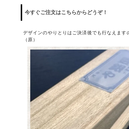
日プレゼントを探しているお父さんへ
〇編～
今すぐご注文はこちらからどうぞ！
飲食店経営者さまからも人気です！史の
家紋ネ
売れ筋八角銀札！！
20年
デザインのやりとりはご決済後でも行なえます
（原）