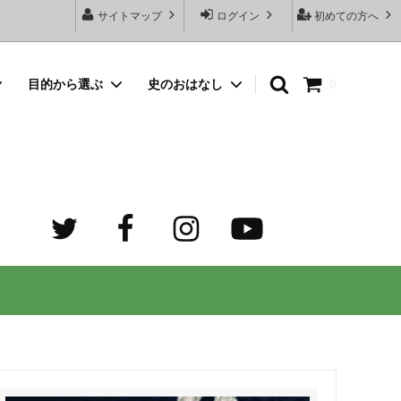
サイトマップ
ログイン
初めての方へ
目的から選ぶ
史のおはなし
0
向けネッ
豆銀名入れストラップ
母の日プレゼント
デザイン診断サービスとは？
オーダーメイド・シルバーリング
出産祝いプレゼント
世界でふたつだけの記念日ペアリング
オーダーメイド・ゴルフマーカー
成人祝いプレゼント
迷子札）
カスタム費用 ケア用品 他
ホワイトデープレゼント
の正しい
大人向けペアネックレスのオーダーメイ
ド通販専門店 工房史（ふみ）
売れ筋
デザインで選ぶ
３年ぶりの夏祭り！テンション爆上げで
トすると
店長ゴローおすすめの誕生日プレゼント
きるネックレス！
向けペアネックレス