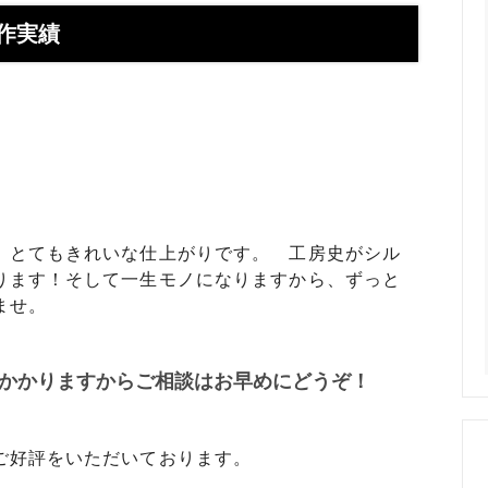
】お使いの携帯アドレスに当店か
喧嘩札ご購入者様のロングイン
ールが届かない方へ
ー 豆銀や
製作実績
伝授！男性が喜ぶネクタイピンプ
転載、引用について
トの選び方５ケース＋１
回しか食べられない！！ワンコイ
盗掘ならず！石見銀山
鳥そっぷちゃんこ！in 両国にぎ
り！
良いシルバーアクセは重い？軽
刻印できるペアネックレスのブ
プロが調べてみました（2024
。とてもきれいな仕上がりです。 工房史がシル
ります！そして一生モノになりますから、ずっと
ませ。
ントにおすすめなオーダーメイド
工房史の店長ゴローによるYout
ネクタイピン工房史
一覧
かかりますからご相談はお早めにどうぞ！
のプレゼントとしてオーダーメイ
プレゼントにオーダーメイドの
にか、いいものはないかな？とお
クレスがぴったりな３つの理由
方へ
ご好評をいただいております。
ローの諸国探訪記 ～〇〇県 〇
メッセージや名前、命日、戒名