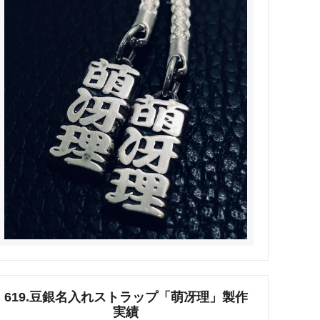
タビュ
メンズネームネックレスの人気売れ筋
オーダーシルバー工房【史】
ネームネックレス工房史のオーダーメイ
ドが人気売れ筋になったワケ
両国にぎわい祭り 国技館内の力士の教
室 潜入レポート！
ランドを
銀彫札・千社札・火消し札 両国下町に
年版）
ある工房【史】が作ります
ube動画
意外に簡単！プロが教えるシルバーアク
セサリーのお手入れ方法
ペアネッ
株式会社Berry様 オーダーメイドネク
タイピン（ネクタイハンガー）の着用ご
感想
619.豆銀名入れストラップ「萌冴理」製作
実績
などを刻
工房史の家族向けアクセサリーの人気売