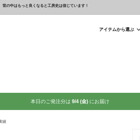
、世の中はもっと良くなると工房史は信じています！
アイテムから選ぶ
シルバー）喧嘩札
プレゼント
ックレスの人気売れ筋 工房史が
豆銀ネックレス
クリスマスプレゼント
世界に２つしかない！カップル
る理由
クレスの人気売れ筋
ーメイド・ブレスレット
念日プレゼント
オーダーメイド・アンクレット
結婚祝いプレゼント
ーメイドブレスレット名前入り
ギフトラッピング
ーメイド・カフスボタン
プレゼント
オーダーメイド・ネクタイピン
バレンタインプレゼント
ーメイド・マネークリップ
いプレゼント
ペットジュエリー（犬用名札・
敬老の日プレゼント
後、この輝きが 家族の物語を語り
プロが教える指のリングサイズ
家族の絆を刻む、一生モノの御守
測り方と号数一覧表
本日のご発注分は
9/4 (金)
にお届け
りネクタイピン
大人向けペアネックレスの人気
商品
名入れプレゼント 141選
彼女へのサプライズ誕生日プレゼ
カフスボタンを男性にプレゼン
思わずやってしまいがちな３つの
喜ばれます
実績
窓生様向けグッズ