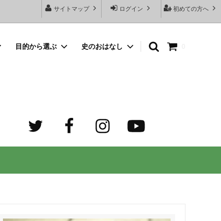
サイトマップ
ログイン
初めての方へ
目的から選ぶ
史のおはなし
0
向けネッ
豆銀名入れストラップ
母の日プレゼント
デザイン診断サービスとは？
オーダーメイド・シルバーリング
出産祝いプレゼント
世界でふたつだけの記念日ペアリング
オーダーメイド・ゴルフマーカー
成人祝いプレゼント
迷子札）
カスタム費用 ケア用品 他
ホワイトデープレゼント
の正しい
大人向けペアネックレスのオーダーメイ
ド通販専門店 工房史（ふみ）
売れ筋
デザインで選ぶ
３年ぶりの夏祭り！テンション爆上げで
トすると
店長ゴローおすすめの誕生日プレゼント
きるネックレス！
向けペアネックレス