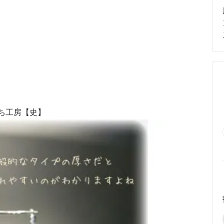
めるアクセサリー製作通販
ックレスの人気の秘密 工房史が
大江戸線両国駅から伝説の工房
以上選ばれ続ける理由とは？
でのアクセス経路ご案内
待ち工房【史】