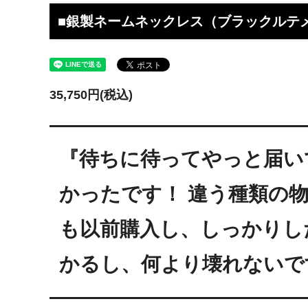
工】工房史
工房史へのよくあるご質問
【重要
らのメ
■銀製ネームネックレス（ブラックルテ
2025/4/1より価格改定いたします
プロが
レゼン
きれいなアクセサリー写真の撮り方
年に１
35,750円(税込)
（iphone編）~アクセサリー店長ゴロー
ン巴潟の
が伝授~
わい祭
iphone（スマホ）でアクセサリー着用
品質の
『待ちに待ってやっと届い
写真の上手な撮り方、たった1つのコツ
い？
をショップ店長が伝授
かったです！ 違う種類の
女心をくすぐるネックレスの渡し方教え
プレゼ
ます（女性へのサプライズプレゼント）
の高級
も以前購入し、しっかりし
チェーンが切れてしまいました。直して
彼氏へ
もらえますか？
ドでな
かるし、何より壊れないで
探しの
娘さんの成人のお祝いとして特別な誕生
店長ゴ