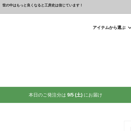
、世の中はもっと良くなると工房史は信じています！
アイテムから選ぶ
シルバー）喧嘩札
プレゼント
ックレスの人気売れ筋 工房史が
豆銀ネックレス
クリスマスプレゼント
世界に２つしかない！カップル
る理由
クレスの人気売れ筋
ーメイド・ブレスレット
念日プレゼント
オーダーメイド・アンクレット
結婚祝いプレゼント
ーメイドブレスレット名前入り
ギフトラッピング
ーメイド・カフスボタン
プレゼント
オーダーメイド・ネクタイピン
バレンタインプレゼント
ーメイド・マネークリップ
いプレゼント
ペットジュエリー（犬用名札・
敬老の日プレゼント
後、この輝きが 家族の物語を語り
プロが教える指のリングサイズ
家族の絆を刻む、一生モノの御守
測り方と号数一覧表
本日のご発注分は
9/5 (土)
にお届け
りネクタイピン
大人向けペアネックレスの人気
商品
名入れプレゼント 141選
彼女へのサプライズ誕生日プレゼ
カフスボタンを男性にプレゼン
思わずやってしまいがちな３つの
喜ばれます
窓生様向けグッズ