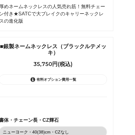
れ筋
厚めネームネックレスの人気売れ筋！無料チェー
ン付き★SATCで大ブレイクのキャリーネックレ
【史】ま
オーダーメイドアクセサリー商品一覧
スの進化版
工房【史】
■銀製ネームネックレス（ブラックルテメッ
キ）
35,750円(税込)
有料オプション費用一覧
ニューヨーク・40(38)cm・CZ
なし
35,750円(税込)
書体・チェーン長・CZ輝石
ニューヨーク・40(38)cm・CZ
あり
35,750円(税込)