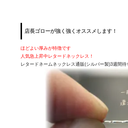
日プレゼントを探しているお父さんへ
〇編～
飲食店経営者さまからも人気です！史の
家紋ネ
売れ筋八角銀札！！
20年
店長ゴローが強く強くオススメします！
ほどよい厚みが特徴です
人気急上昇中レタードネックレス！
レタードネームネックレス通販(シルバー製)3週間