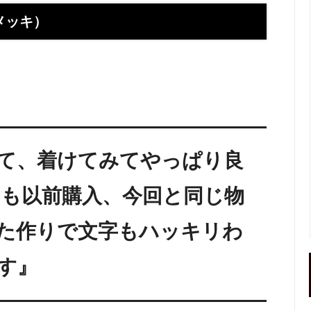
】お使いの携帯アドレスに当店か
喧嘩札ご購入者様のロングイン
ールが届かない方へ
ー 豆銀や
メッキ）
伝授！男性が喜ぶネクタイピンプ
転載、引用について
トの選び方５ケース＋１
回しか食べられない！！ワンコイ
盗掘ならず！石見銀山
鳥そっぷちゃんこ！in 両国にぎ
り！
良いシルバーアクセは重い？軽
刻印できるペアネックレスのブ
て、着けてみてやっぱり良
プロが調べてみました（2024
物も以前購入、今回と同じ物
ントにおすすめなオーダーメイド
工房史の店長ゴローによるYout
ネクタイピン工房史
一覧
た作りで文字もハッキリわ
のプレゼントとしてオーダーメイ
プレゼントにオーダーメイドの
にか、いいものはないかな？とお
クレスがぴったりな３つの理由
す』
方へ
ローの諸国探訪記 ～〇〇県 〇
メッセージや名前、命日、戒名