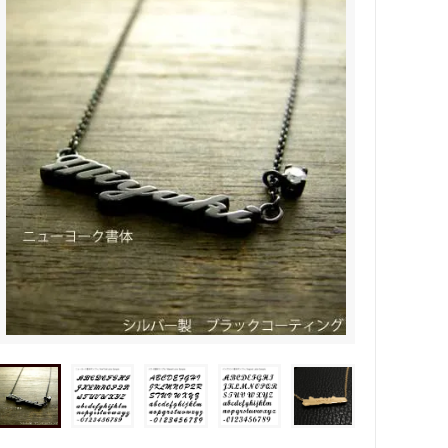
タビュ
メンズネームネックレスの人気売れ筋
オーダーシルバー工房【史】
ネームネックレス工房史のオーダーメイ
ドが人気売れ筋になったワケ
両国にぎわい祭り 国技館内の力士の教
室 潜入レポート！
ランドを
銀彫札・千社札・火消し札 両国下町に
年版）
ある工房【史】が作ります
ube動画
意外に簡単！プロが教えるシルバーアク
セサリーのお手入れ方法
ペアネッ
株式会社Berry様 オーダーメイドネク
タイピン（ネクタイハンガー）の着用ご
感想
などを刻
工房史の家族向けアクセサリーの人気売