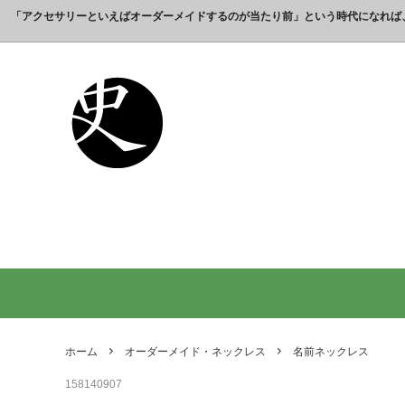
「アクセサリーといえばオーダーメイドするのが当たり前」という時代になれば
これまでの制作実績のご紹介
工房【史】について
銀製の江戸文字で人気の名前入りストラ
銀製（
誕生日
名前ネ
ップ
選ばれ
オーダーメイド・ネックレス
父の日プレゼント
オーダ
結婚記
銀製の喧嘩札の注文製作 工房史-祭り好
オーダ
オーダーメイド・キーホルダー
内祝いプレゼント
オーダ
お祝い
きの胸元によく映えます
オーダーメイド・ピンバッジ
就職祝いプレゼント
オーダ
入学祝
会社名で喧嘩札を作る方が増えていま
10年
す！
出す｜
オリジナルロゴ・ネックレス
名前入
り
ペアリングネックレス
全ての
日本のお土産ギフト通販
男性が
ントで
ホーム
オーダーメイド・ネックレス
名前ネックレス
間違い
158140907
法人向け贈答品【オーダーメイド銀細
浦高同