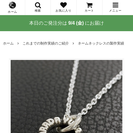
検索
お気に入り
カート
メニュー
ホーム
本日のご発注分は
9/4 (金)
にお届け
ホーム
これまでの制作実績のご紹介
ネームネックレスの製作実績