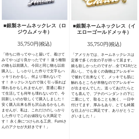
■銀製ネームネックレス（ロ
■銀製ネームネックレス（イ
ジウムメッキ）
エローゴールドメッキ）
35,750円(税込)
35,750円(税込)
「待ちに待ってやっと届いて、着けて
「アメリカでは、ネームネックレスは
みてやっぱり良かったです！ 違う種類
定番で多くの女の子が持って居ます。
の物も以前購入、今回と同じ物も以前
娘も欲しかったのですが…全てK18だと
購入し、しっかりした作りで文字もハ
高いし、でも全くの偽物はアレルギー
ッキリわかるし、何より壊れないで
で被れて出来なくて、メッキでも肌に
す！ ネックレスなので強く引っ張れば
触れるところが本物なのでアレルギー
壊れるかもしれませんが、普通に着け
が出ませんでした。送ってあげたらと
て生活しても何年も壊れないので、今
ても喜んで、プチのペンダントの下に
回新しいのが欲しくて購入しました！
二重にして、取ることも無く、一日中
安く購入出来る所も沢山あるかもしれ
付けてます、厚みもあり、とても綺麗
ませんが、私は、これだけのしっかり
な仕上がりに満足です、ありがとうご
した作りでこのお値段なら大満足で
ざいました！」
す！ 永く身につけられる工房、Fumiさ
んのアクセが大好きです！」