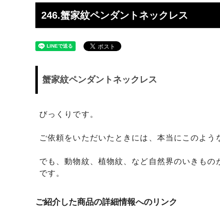
工】工房史
工房史へのよくあるご質問
【重要
らのメ
246.蟹家紋ペンダントネックレス
2025/4/1より価格改定いたします
プロが
レゼン
きれいなアクセサリー写真の撮り方
年に１
（iphone編）~アクセサリー店長ゴロー
ン巴潟の
蟹家紋ペンダントネックレス
が伝授~
わい祭
iphone（スマホ）でアクセサリー着用
品質の
写真の上手な撮り方、たった1つのコツ
い？
びっくりです。
をショップ店長が伝授
ご依頼をいただいたときには、本当にこのよう
女心をくすぐるネックレスの渡し方教え
プレゼ
ます（女性へのサプライズプレゼント）
の高級
でも、動物紋、植物紋、など自然界のいきもの
です。
チェーンが切れてしまいました。直して
彼氏へ
もらえますか？
ドでな
探しの
ご紹介した商品の詳細情報へのリンク
娘さんの成人のお祝いとして特別な誕生
店長ゴ