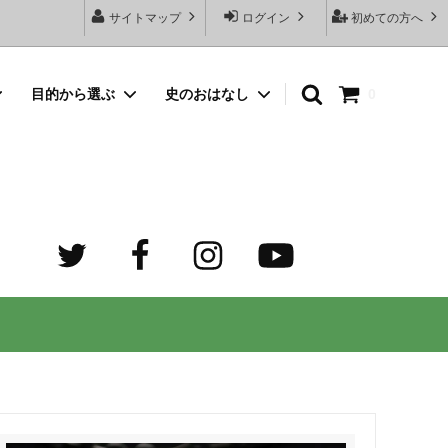
サイトマップ
ログイン
初めての方へ
目的から選ぶ
史のおはなし
0
向けネッ
豆銀名入れストラップ
母の日プレゼント
デザイン診断サービスとは？
オーダーメイド・シルバーリング
出産祝いプレゼント
世界でふたつだけの記念日ペアリング
オーダーメイド・ゴルフマーカー
成人祝いプレゼント
迷子札）
カスタム費用 ケア用品 他
ホワイトデープレゼント
の正しい
大人向けペアネックレスのオーダーメイ
ド通販専門店 工房史（ふみ）
売れ筋
デザインで選ぶ
３年ぶりの夏祭り！テンション爆上げで
トすると
店長ゴローおすすめの誕生日プレゼント
きるネックレス！
向けペアネックレス