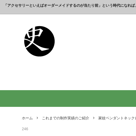
「アクセサリーといえばオーダーメイドするのが当たり前」という時代になれば
これまでの制作実績のご紹介
工房【史】について
銀製の江戸文字で人気の名前入りストラ
銀製（
誕生日
名前ネ
ップ
選ばれ
オーダーメイド・ネックレス
父の日プレゼント
オーダ
結婚記
銀製の喧嘩札の注文製作 工房史-祭り好
オーダ
オーダーメイド・キーホルダー
内祝いプレゼント
オーダ
お祝い
きの胸元によく映えます
オーダーメイド・ピンバッジ
就職祝いプレゼント
オーダ
入学祝
会社名で喧嘩札を作る方が増えていま
10年
す！
出す｜
オリジナルロゴ・ネックレス
名前入
り
ペアリングネックレス
全ての
日本のお土産ギフト通販
男性が
ントで
ホーム
これまでの制作実績のご紹介
家紋ペンダントネック
間違い
246
法人向け贈答品【オーダーメイド銀細
浦高同