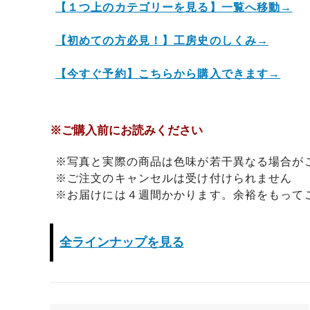
【１つ上のカテゴリーを見る】一覧へ移動→
日プレゼントを探しているお父さんへ
〇編～
飲食店経営者さまからも人気です！史の
家紋ネ
【初めての方必見！】工房史のしくみ→
売れ筋八角銀札！！
20年
【今すぐ予約】こちらから購入できます→
※ご購入前にお読みください
※写真と実際の商品は色味が若干異なる場合が
※ご注文のキャンセルは受け付けられません
※お届けには４週間かかります。余裕をもって
全ラインナップを見る