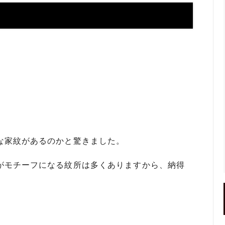
】お使いの携帯アドレスに当店か
喧嘩札ご購入者様のロングイン
ールが届かない方へ
ー 豆銀や
伝授！男性が喜ぶネクタイピンプ
転載、引用について
トの選び方５ケース＋１
回しか食べられない！！ワンコイ
盗掘ならず！石見銀山
鳥そっぷちゃんこ！in 両国にぎ
り！
良いシルバーアクセは重い？軽
刻印できるペアネックレスのブ
プロが調べてみました（2024
な家紋があるのかと驚きました。
ントにおすすめなオーダーメイド
工房史の店長ゴローによるYout
ネクタイピン工房史
一覧
がモチーフになる紋所は多くありますから、納得
のプレゼントとしてオーダーメイ
プレゼントにオーダーメイドの
にか、いいものはないかな？とお
クレスがぴったりな３つの理由
方へ
ローの諸国探訪記 ～〇〇県 〇
メッセージや名前、命日、戒名