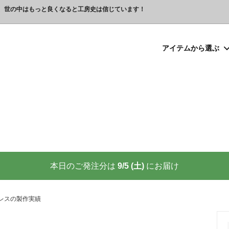
、世の中はもっと良くなると工房史は信じています！
アイテムから選ぶ
シルバー）喧嘩札
プレゼント
ックレスの人気売れ筋 工房史が
豆銀ネックレス
クリスマスプレゼント
世界に２つしかない！カップル
る理由
クレスの人気売れ筋
ーメイド・ブレスレット
念日プレゼント
オーダーメイド・アンクレット
結婚祝いプレゼント
ーメイドブレスレット名前入り
ギフトラッピング
ーメイド・カフスボタン
プレゼント
オーダーメイド・ネクタイピン
バレンタインプレゼント
ーメイド・マネークリップ
いプレゼント
ペットジュエリー（犬用名札・
敬老の日プレゼント
後、この輝きが 家族の物語を語り
プロが教える指のリングサイズ
家族の絆を刻む、一生モノの御守
測り方と号数一覧表
本日のご発注分は
9/5 (土)
にお届け
りネクタイピン
大人向けペアネックレスの人気
商品
名入れプレゼント 141選
彼女へのサプライズ誕生日プレゼ
カフスボタンを男性にプレゼン
思わずやってしまいがちな３つの
喜ばれます
レスの製作実績
窓生様向けグッズ