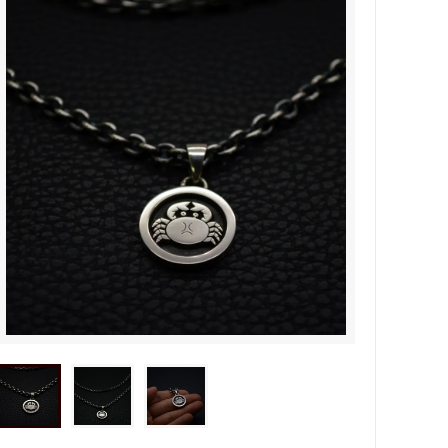
タビュ
メンズネームネックレスの人気売れ筋
オーダーシルバー工房【史】
ネームネックレス工房史のオーダーメイ
ドが人気売れ筋になったワケ
両国にぎわい祭り 国技館内の力士の教
室 潜入レポート！
ランドを
銀彫札・千社札・火消し札 両国下町に
年版）
ある工房【史】が作ります
ube動画
意外に簡単！プロが教えるシルバーアク
セサリーのお手入れ方法
ペアネッ
株式会社Berry様 オーダーメイドネク
タイピン（ネクタイハンガー）の着用ご
感想
などを刻
工房史の家族向けアクセサリーの人気売