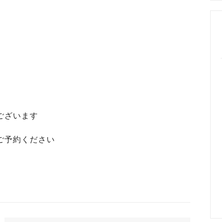
めるアクセサリー製作通販
ックレスの人気の秘密 工房史が
大江戸線両国駅から伝説の工房
以上選ばれ続ける理由とは？
でのアクセス経路ご案内
ございます
ご予約ください