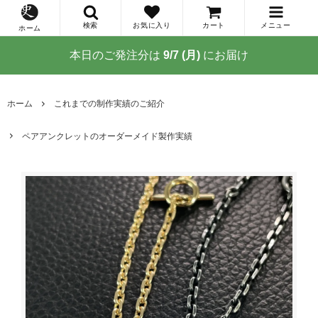
検索
お気に入り
カート
メニュー
ホーム
本日のご発注分は
9/7 (月)
にお届け
ホーム
これまでの制作実績のご紹介
ペアアンクレットのオーダーメイド製作実績