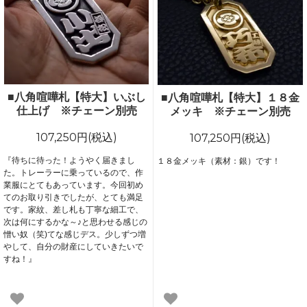
■八角喧嘩札【特大】いぶし
■八角喧嘩札【特大】１８金
仕上げ ※チェーン別売
メッキ ※チェーン別売
107,250円(税込)
107,250円(税込)
『待ちに待った！ようやく届きまし
１８金メッキ（素材：銀）です！
た。トレーラーに乗っているので、作
業服にとてもあっています。今回初め
てのお取り引きでしたが、とても満足
です。家紋、差し札も丁寧な細工で、
次は何にするかな～♪と思わせる感じの
憎い奴（笑)てな感じデス。少しずつ増
やして、自分の財産にしていきたいで
すね！』