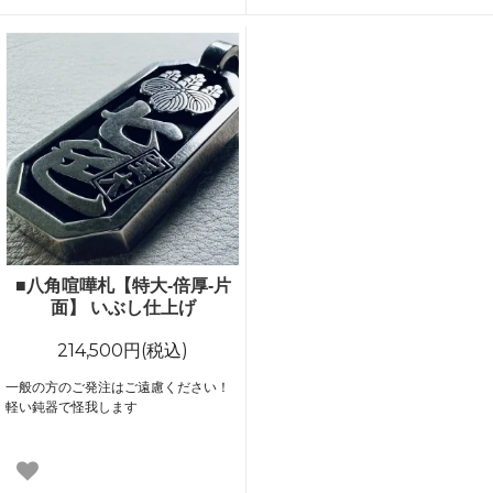
■八角喧嘩札【特大-倍厚-片
面】 いぶし仕上げ
214,500円(税込)
一般の方のご発注はご遠慮ください！
軽い鈍器で怪我します