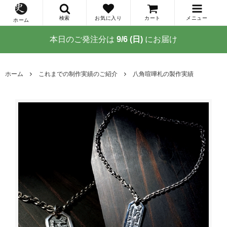
検索
お気に入り
カート
メニュー
ホーム
本日のご発注分は
9/6 (日)
にお届け
ホーム
これまでの制作実績のご紹介
八角喧嘩札の製作実績