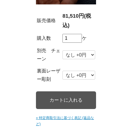
81,510円(税
販売価格
込)
購入数
ケ
別売 チェ
ーン
裏面レーザ
ー彫刻
» 特定商取引法に基づく表記 (返品な
ど)