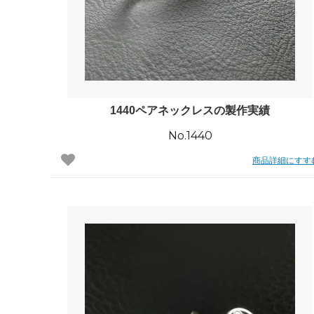
日プレゼントを探しているお父さんへ
〇編～
飲食店経営者さまからも人気です！史の
家紋ネ
売れ筋八角銀札！！
20年
1440ペアネックレスの製作実績
No.1440
商品詳細にすす