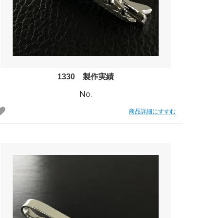
れ筋
【史】ま
オーダーメイドアクセサリー商品一覧
工房【史】
1330 製作実績
No.
商品詳細にすすむ