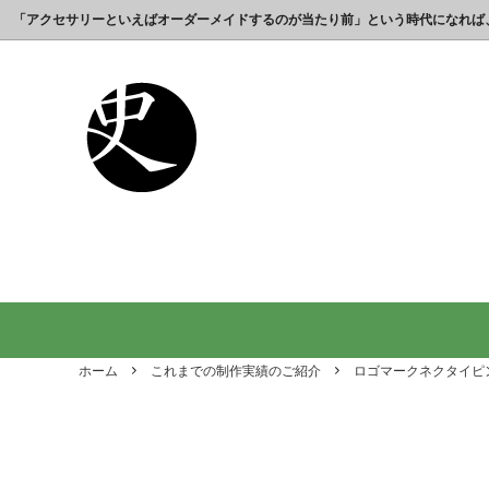
「アクセサリーといえばオーダーメイドするのが当たり前」という時代になれば
これまでの制作実績のご紹介
工房【史】について
銀製の江戸文字で人気の名前入りストラ
銀製（
誕生日
名前ネ
ップ
選ばれ
オーダーメイド・ネックレス
父の日プレゼント
オーダ
結婚記
銀製の喧嘩札の注文製作 工房史-祭り好
オーダ
オーダーメイド・キーホルダー
内祝いプレゼント
オーダ
お祝い
きの胸元によく映えます
オーダーメイド・ピンバッジ
就職祝いプレゼント
オーダ
入学祝
会社名で喧嘩札を作る方が増えていま
10年
す！
出す｜
オリジナルロゴ・ネックレス
名前入
り
ホーム
これまでの制作実績のご紹介
ロゴマークネクタイピ
ペアリングネックレス
全ての
日本のお土産ギフト通販
男性が
ントで
間違い
法人向け贈答品【オーダーメイド銀細
浦高同
工】工房史
工房史へのよくあるご質問
【重要