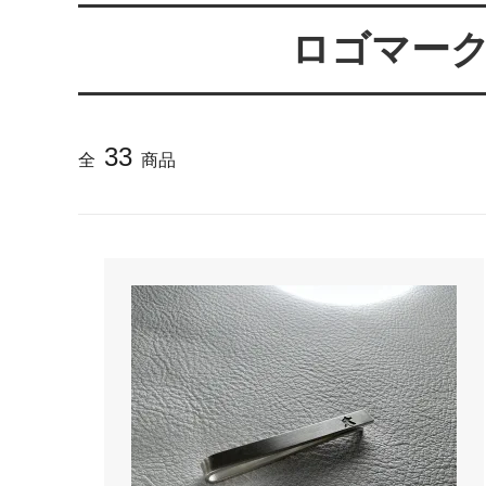
らのメ
ロゴマー
2025/4/1より価格改定いたします
プロが
レゼン
きれいなアクセサリー写真の撮り方
年に１
（iphone編）~アクセサリー店長ゴロー
ン巴潟の
33
全
商品
が伝授~
わい祭
iphone（スマホ）でアクセサリー着用
品質の
写真の上手な撮り方、たった1つのコツ
い？
をショップ店長が伝授
女心をくすぐるネックレスの渡し方教え
プレゼ
ます（女性へのサプライズプレゼント）
の高級
チェーンが切れてしまいました。直して
彼氏へ
もらえますか？
ドでな
探しの
娘さんの成人のお祝いとして特別な誕生
店長ゴ