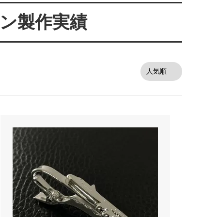
オーダーシルバー工房【史】
ン製作実績
ネームネックレス工房史のオーダーメイ
ドが人気売れ筋になったワケ
両国にぎわい祭り 国技館内の力士の教
室 潜入レポート！
ランドを
銀彫札・千社札・火消し札 両国下町に
年版）
ある工房【史】が作ります
ube動画
意外に簡単！プロが教えるシルバーアク
セサリーのお手入れ方法
ペアネッ
株式会社Berry様 オーダーメイドネク
タイピン（ネクタイハンガー）の着用ご
感想
などを刻
工房史の家族向けアクセサリーの人気売