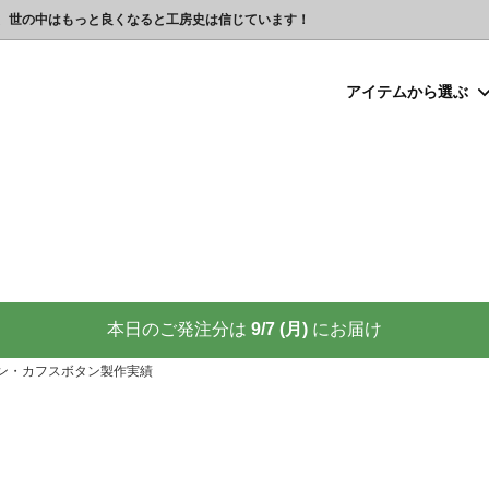
、世の中はもっと良くなると工房史は信じています！
アイテムから選ぶ
シルバー）喧嘩札
プレゼント
ックレスの人気売れ筋 工房史が
豆銀ネックレス
クリスマスプレゼント
世界に２つしかない！カップル
る理由
クレスの人気売れ筋
ーメイド・ブレスレット
念日プレゼント
オーダーメイド・アンクレット
結婚祝いプレゼント
ーメイドブレスレット名前入り
ギフトラッピング
ーメイド・カフスボタン
プレゼント
オーダーメイド・ネクタイピン
バレンタインプレゼント
ーメイド・マネークリップ
いプレゼント
ペットジュエリー（犬用名札・
敬老の日プレゼント
後、この輝きが 家族の物語を語り
プロが教える指のリングサイズ
家族の絆を刻む、一生モノの御守
測り方と号数一覧表
本日のご発注分は
9/7 (月)
にお届け
りネクタイピン
大人向けペアネックレスの人気
ン・カフスボタン製作実績
商品
名入れプレゼント 141選
彼女へのサプライズ誕生日プレゼ
カフスボタンを男性にプレゼン
思わずやってしまいがちな３つの
喜ばれます
窓生様向けグッズ
】お使いの携帯アドレスに当店か
喧嘩札ご購入者様のロングイン