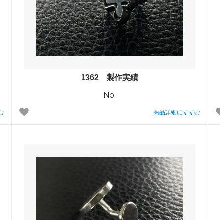
めるアクセサリー製作通販
ックレスの人気の秘密 工房史が
大江戸線両国駅から伝説の工房
以上選ばれ続ける理由とは？
でのアクセス経路ご案内
1362 製作実績
No.
む
商品詳細にすすむ