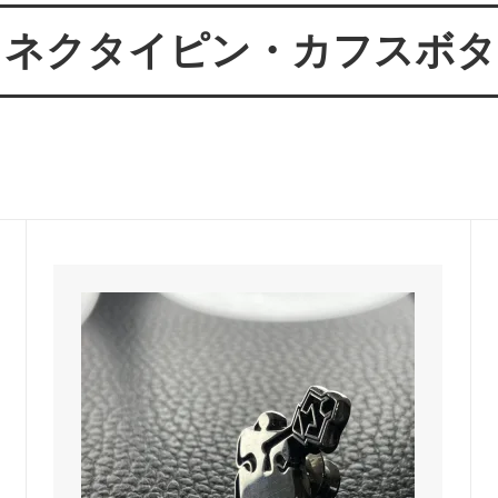
ールが届かない方へ
ー 豆銀や
クネクタイピン・カフスボタ
伝授！男性が喜ぶネクタイピンプ
転載、引用について
トの選び方５ケース＋１
回しか食べられない！！ワンコイ
盗掘ならず！石見銀山
鳥そっぷちゃんこ！in 両国にぎ
り！
良いシルバーアクセは重い？軽
刻印できるペアネックレスのブ
プロが調べてみました（2024
ントにおすすめなオーダーメイド
工房史の店長ゴローによるYout
ネクタイピン工房史
一覧
のプレゼントとしてオーダーメイ
プレゼントにオーダーメイドの
にか、いいものはないかな？とお
クレスがぴったりな３つの理由
方へ
ローの諸国探訪記 ～〇〇県 〇
メッセージや名前、命日、戒名