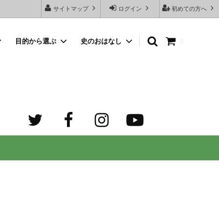
サイトマップ
ログイン
初めての方へ
目的から選ぶ
史のおはなし
0
向けネッ
豆銀名入れストラップ
母の日プレゼント
デザイン診断サービスとは？
オーダーメイド・シルバーリング
出産祝いプレゼント
世界でふたつだけの記念日ペアリング
オーダーメイド・ゴルフマーカー
成人祝いプレゼント
迷子札）
カスタム費用 ケア用品 他
ホワイトデープレゼント
の正しい
大人向けペアネックレスのオーダーメイ
ド通販専門店 工房史（ふみ）
売れ筋
デザインで選ぶ
３年ぶりの夏祭り！テンション爆上げで
トすると
店長ゴローおすすめの誕生日プレゼント
きるネックレス！
向けペアネックレス
タビュ
メンズネームネックレスの人気売れ筋