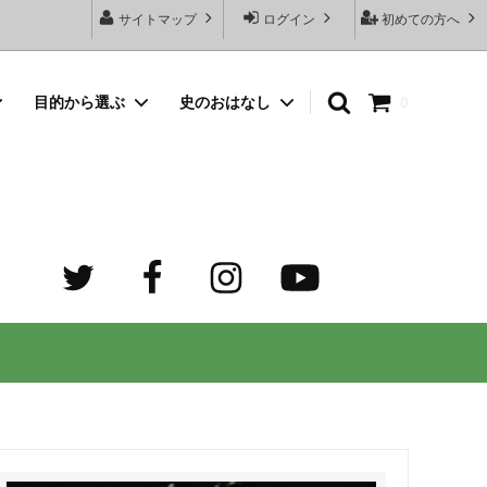
サイトマップ
ログイン
初めての方へ
目的から選ぶ
史のおはなし
0
向けネッ
豆銀名入れストラップ
母の日プレゼント
デザイン診断サービスとは？
オーダーメイド・シルバーリング
出産祝いプレゼント
世界でふたつだけの記念日ペアリング
オーダーメイド・ゴルフマーカー
成人祝いプレゼント
迷子札）
カスタム費用 ケア用品 他
ホワイトデープレゼント
の正しい
大人向けペアネックレスのオーダーメイ
ド通販専門店 工房史（ふみ）
売れ筋
デザインで選ぶ
３年ぶりの夏祭り！テンション爆上げで
トすると
店長ゴローおすすめの誕生日プレゼント
きるネックレス！
向けペアネックレス