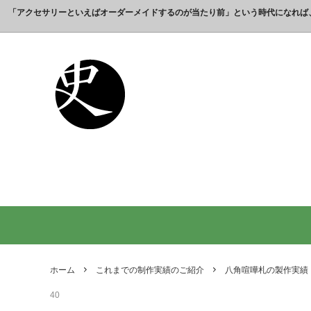
「アクセサリーといえばオーダーメイドするのが当たり前」という時代になれば
これまでの制作実績のご紹介
工房【史】について
銀製の江戸文字で人気の名前入りストラ
銀製（
誕生日
名前ネ
ップ
選ばれ
オーダーメイド・ネックレス
父の日プレゼント
オーダ
結婚記
銀製の喧嘩札の注文製作 工房史-祭り好
オーダ
オーダーメイド・キーホルダー
内祝いプレゼント
オーダ
お祝い
きの胸元によく映えます
オーダーメイド・ピンバッジ
就職祝いプレゼント
オーダ
入学祝
会社名で喧嘩札を作る方が増えていま
10年
す！
出す｜
オリジナルロゴ・ネックレス
名前入
り
ペアリングネックレス
全ての
日本のお土産ギフト通販
男性が
ントで
ホーム
これまでの制作実績のご紹介
八角喧嘩札の製作実績
間違い
40
法人向け贈答品【オーダーメイド銀細
浦高同