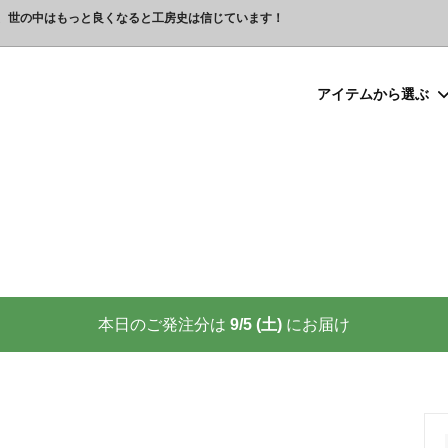
、世の中はもっと良くなると工房史は信じています！
アイテムから選ぶ
シルバー）喧嘩札
プレゼント
ックレスの人気売れ筋 工房史が
豆銀ネックレス
クリスマスプレゼント
世界に２つしかない！カップル
る理由
クレスの人気売れ筋
ーメイド・ブレスレット
念日プレゼント
オーダーメイド・アンクレット
結婚祝いプレゼント
ーメイドブレスレット名前入り
ギフトラッピング
ーメイド・カフスボタン
プレゼント
オーダーメイド・ネクタイピン
バレンタインプレゼント
ーメイド・マネークリップ
いプレゼント
ペットジュエリー（犬用名札・
敬老の日プレゼント
後、この輝きが 家族の物語を語り
プロが教える指のリングサイズ
家族の絆を刻む、一生モノの御守
測り方と号数一覧表
本日のご発注分は
9/5 (土)
にお届け
りネクタイピン
大人向けペアネックレスの人気
商品
名入れプレゼント 141選
彼女へのサプライズ誕生日プレゼ
カフスボタンを男性にプレゼン
思わずやってしまいがちな３つの
喜ばれます
窓生様向けグッズ