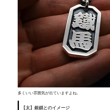
日プレゼントを探しているお父さんへ
〇編～
飲食店経営者さまからも人気です！史の
家紋ネ
売れ筋八角銀札！！
20年
多くいい雰囲気が出ていますよね。
【太】銀鎖とのイメージ