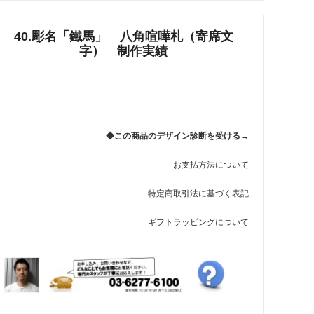
れ筋
40.彫名「鐵馬」 八角喧嘩札（寄席文
【史】ま
オーダーメイドアクセサリー商品一覧
字） 制作実績
工房【史】
◆この商品のデザイン診断を受ける→
お支払方法について
特定商取引法に基づく表記
ギフトラッピングについて