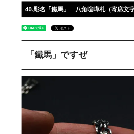
工】工房史
工房史へのよくあるご質問
【重要
らのメ
40.彫名「鐵馬」 八角喧嘩札（寄席文
2025/4/1より価格改定いたします
プロが
レゼン
きれいなアクセサリー写真の撮り方
年に１
（iphone編）~アクセサリー店長ゴロー
ン巴潟の
が伝授~
わい祭
「鐵馬」ですぜ
iphone（スマホ）でアクセサリー着用
品質の
写真の上手な撮り方、たった1つのコツ
い？
をショップ店長が伝授
女心をくすぐるネックレスの渡し方教え
プレゼ
ます（女性へのサプライズプレゼント）
の高級
チェーンが切れてしまいました。直して
彼氏へ
もらえますか？
ドでな
探しの
娘さんの成人のお祝いとして特別な誕生
店長ゴ