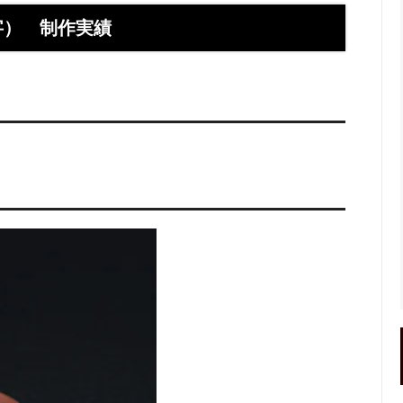
】お使いの携帯アドレスに当店か
喧嘩札ご購入者様のロングイン
ールが届かない方へ
ー 豆銀や
字） 制作実績
伝授！男性が喜ぶネクタイピンプ
転載、引用について
トの選び方５ケース＋１
回しか食べられない！！ワンコイ
盗掘ならず！石見銀山
鳥そっぷちゃんこ！in 両国にぎ
り！
良いシルバーアクセは重い？軽
刻印できるペアネックレスのブ
プロが調べてみました（2024
ントにおすすめなオーダーメイド
工房史の店長ゴローによるYout
ネクタイピン工房史
一覧
のプレゼントとしてオーダーメイ
プレゼントにオーダーメイドの
にか、いいものはないかな？とお
クレスがぴったりな３つの理由
方へ
ローの諸国探訪記 ～〇〇県 〇
メッセージや名前、命日、戒名