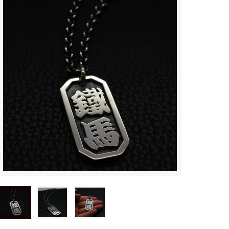
タビュ
メンズネームネックレスの人気売れ筋
オーダーシルバー工房【史】
ネームネックレス工房史のオーダーメイ
ドが人気売れ筋になったワケ
両国にぎわい祭り 国技館内の力士の教
室 潜入レポート！
ランドを
銀彫札・千社札・火消し札 両国下町に
年版）
ある工房【史】が作ります
ube動画
意外に簡単！プロが教えるシルバーアク
セサリーのお手入れ方法
ペアネッ
株式会社Berry様 オーダーメイドネク
タイピン（ネクタイハンガー）の着用ご
感想
などを刻
工房史の家族向けアクセサリーの人気売