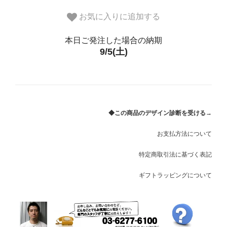
#17.5
お気に入りに追加する
#18
本日ご発注した場合の納期
9/5(土)
#18.5
#19
#19.5
◆この商品のデザイン診断を受ける→
#20
お支払方法について
#20.5
特定商取引法に基づく表記
#21
ギフトラッピングについて
#21.5
#22