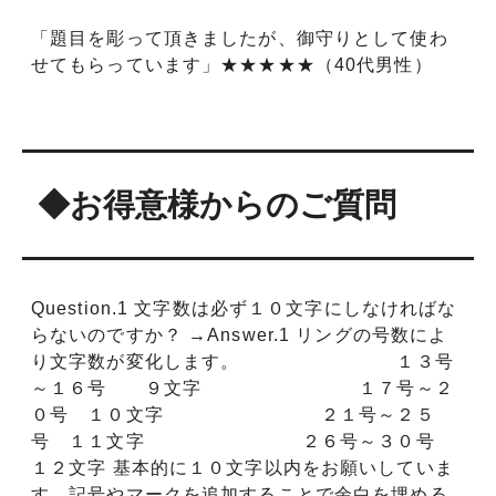
#13.5
「題目を彫って頂きましたが、御守りとして使わ
せてもらっています」★★★★★（40代男性）
#14
#14.5
#15
◆お得意様からのご質問
#15.5
#16
Question.1 文字数は必ず１０文字にしなければな
#16.5
らないのですか？ →Answer.1 リングの号数によ
り文字数が変化します。 １３号
#17
～１６号 ９文字 １７号～２
０号 １０文字 ２１号～２５
#17.5
号 １１文字 ２６号～３０号
#18
１２文字 基本的に１０文字以内をお願いしていま
す。記号やマークを追加することで余白を埋める