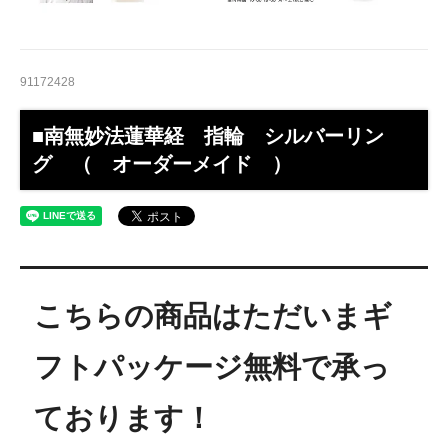
#22.5
#23
91172428
#23.5
■南無妙法蓮華経 指輪 シルバーリン
#24
グ （ オーダーメイド ）
#24.5
#25
#25.5
こちらの商品はただいまギ
#26
#26.5
フトパッケージ無料で承っ
#27
ております！
#27.5