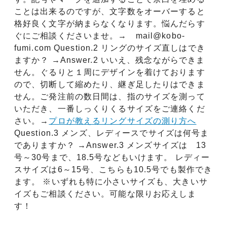
#18.5
ことは出来るのですが、文字数をオーバーすると
格好良く文字が納まらなくなります。悩んだらす
#19
ぐにご相談くださいませ。→ mail@kobo-
fumi.com Question.2 リングのサイズ直しはでき
#19.5
ますか？ →Answer.2 いいえ、残念ながらできま
せん。ぐるりと１周にデザインを着けております
#20
ので、切断して縮めたり、継ぎ足したりはできま
せん。ご発注前の数日間は、指のサイズを測って
#20.5
いただき、一番しっくりくるサイズをご連絡くだ
#21
さい。→
プロが教えるリングサイズの測り方へ
Question.3 メンズ、レディースでサイズは何号ま
#21.5
でありますか？ →Answer.3 メンズサイズは 13
号～30号まで、18.5号などもいけます。 レディー
#22
スサイズは6～15号、こちらも10.5号でも製作でき
ます。 ※いずれも特に小さいサイズも、大きいサ
#22.5
イズもご相談ください。可能な限りお応えしま
す！
#23