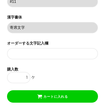
#12.5
#13
漢字書体
#13.5
#14
オーダーする文字記入欄
#14.5
#15
#15.5
購入数
#16
ケ
#16.5
カートに入れる
#17