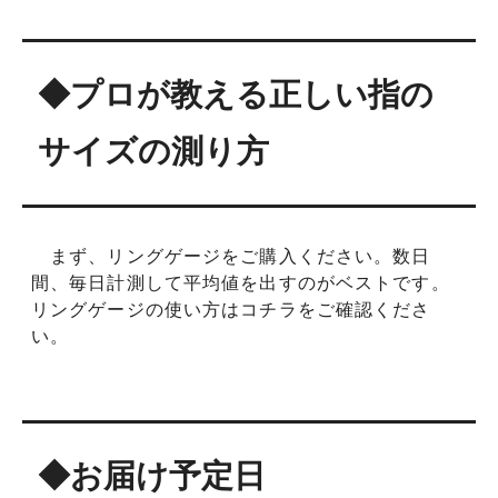
#23.5
#24
◆プロが教える正しい指の
#24.5
サイズの測り方
#25
#25.5
#26
まず、リングゲージをご購入ください。数日
間、毎日計測して平均値を出すのがベストです。
#26.5
リングゲージの使い方はコチラをご確認くださ
い。
#27
#27.5
#28
◆お届け予定日
#28.5