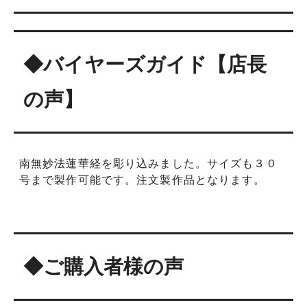
#28
#28.5
◆バイヤーズガイド【店長
#29
の声】
#29.5
#30
南無妙法蓮華経を彫り込みました。サイズも３０
#11
号まで製作可能です。注文製作品となります。
#11.5
#12
◆ご購入者様の声
#12.5
#13