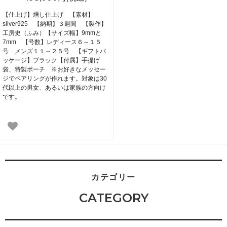
【仕上げ】燻し仕上げ 【素材】
silver925 【納期】３週間 【製作】
工房史（ふみ）【サイズ幅】9mmと
7mm 【号数】レディース６～１５
号 メンズ１１～２５号 【ギフトパ
ッケージ】ブラック【付属】手提げ
袋、特製ポーチ ※お好きなメッセー
ジでペアリングが作れます。対象は30
代以上の男女、あるいは家族の方向け
です。
カテゴリー
CATEGORY