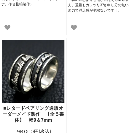
ナル印台指輪製作）
え、重量もガッツリ37g 申し分の無い
迫力で満足感が半端ないです！』
■レタードペアリング通販オ
ーダーメイド製作 【全５書
体】 幅9＆7mm
198,000円(税込)