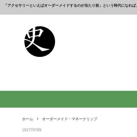
「アクセサリーといえばオーダーメイドするのが当たり前」という時代になれば
これまでの制作実績のご紹介
工房【史】について
銀製の江戸文字で人気の名前入りストラ
銀製（
誕生日
名前ネ
ップ
選ばれ
オーダーメイド・ネックレス
父の日プレゼント
オーダ
結婚記
銀製の喧嘩札の注文製作 工房史-祭り好
オーダ
オーダーメイド・キーホルダー
内祝いプレゼント
オーダ
お祝い
きの胸元によく映えます
オーダーメイド・ピンバッジ
就職祝いプレゼント
オーダ
入学祝
会社名で喧嘩札を作る方が増えていま
10年
す！
出す｜
オリジナルロゴ・ネックレス
名前入
り
ペアリングネックレス
全ての
日本のお土産ギフト通販
男性が
ントで
ホーム
オーダーメイド・マネークリップ
間違い
191770709
法人向け贈答品【オーダーメイド銀細
浦高同