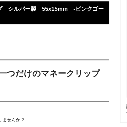
】お使いの携帯アドレスに当店か
喧嘩札ご購入者様のロングイン
ールが届かない方へ
ー 豆銀や
 シルバー製 55x15mm -ピンクゴー
伝授！男性が喜ぶネクタイピンプ
転載、引用について
トの選び方５ケース＋１
回しか食べられない！！ワンコイ
盗掘ならず！石見銀山
鳥そっぷちゃんこ！in 両国にぎ
り！
良いシルバーアクセは重い？軽
刻印できるペアネックレスのブ
プロが調べてみました（2024
一つだけのマネークリップ
ントにおすすめなオーダーメイド
工房史の店長ゴローによるYout
ネクタイピン工房史
一覧
のプレゼントとしてオーダーメイ
プレゼントにオーダーメイドの
にか、いいものはないかな？とお
クレスがぴったりな３つの理由
方へ
しませんか？
ローの諸国探訪記 ～〇〇県 〇
メッセージや名前、命日、戒名