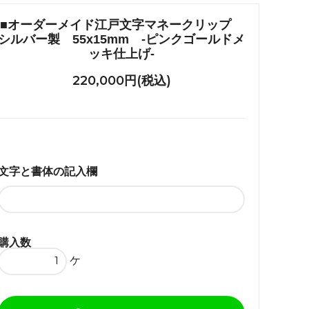
れ筋
■オーダーメイド江戸文字マネークリップ
【史】ま
オーダーメイドアクセサリー商品一覧
シルバー製 55x15mm -ピンクゴールドメ
工房【史】
ッキ仕上げ-
220,000円(税込)
文字と書体の記入欄
購入数
ケ