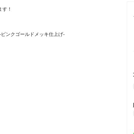
めるアクセサリー製作通販
ます！
ックレスの人気の秘密 工房史が
大江戸線両国駅から伝説の工房
以上選ばれ続ける理由とは？
でのアクセス経路ご案内
-ピンクゴールドメッキ仕上げ-