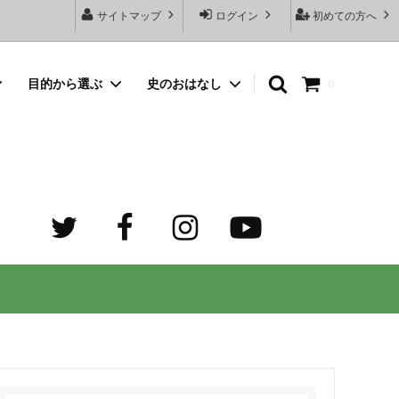
サイトマップ
ログイン
初めての方へ
目的から選ぶ
史のおはなし
0
向けネッ
豆銀名入れストラップ
母の日プレゼント
デザイン診断サービスとは？
オーダーメイド・シルバーリング
出産祝いプレゼント
世界でふたつだけの記念日ペアリング
オーダーメイド・ゴルフマーカー
成人祝いプレゼント
迷子札）
カスタム費用 ケア用品 他
ホワイトデープレゼント
の正しい
大人向けペアネックレスのオーダーメイ
ド通販専門店 工房史（ふみ）
売れ筋
デザインで選ぶ
３年ぶりの夏祭り！テンション爆上げで
トすると
店長ゴローおすすめの誕生日プレゼント
きるネックレス！
向けペアネックレス