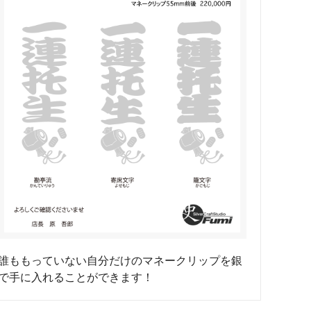
タビュ
メンズネームネックレスの人気売れ筋
オーダーシルバー工房【史】
ネームネックレス工房史のオーダーメイ
ドが人気売れ筋になったワケ
両国にぎわい祭り 国技館内の力士の教
室 潜入レポート！
ランドを
銀彫札・千社札・火消し札 両国下町に
年版）
ある工房【史】が作ります
ube動画
意外に簡単！プロが教えるシルバーアク
セサリーのお手入れ方法
ペアネッ
株式会社Berry様 オーダーメイドネク
誰ももっていない自分だけのマネークリップを銀
タイピン（ネクタイハンガー）の着用ご
感想
で手に入れることができます！
などを刻
工房史の家族向けアクセサリーの人気売