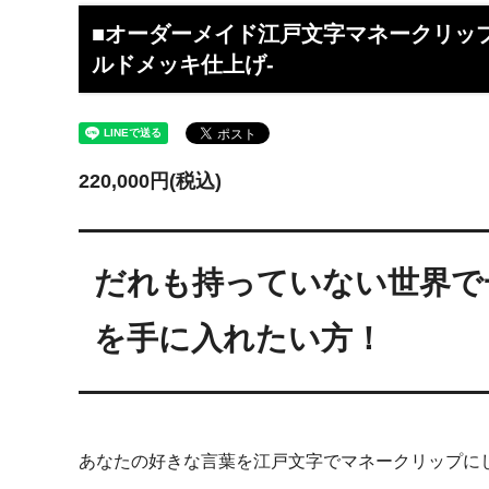
工】工房史
工房史へのよくあるご質問
【重要
らのメ
■オーダーメイド江戸文字マネークリップ
ルドメッキ仕上げ-
2025/4/1より価格改定いたします
プロが
レゼン
きれいなアクセサリー写真の撮り方
年に１
（iphone編）~アクセサリー店長ゴロー
ン巴潟の
220,000円(税込)
が伝授~
わい祭
iphone（スマホ）でアクセサリー着用
品質の
写真の上手な撮り方、たった1つのコツ
い？
だれも持っていない世界で
をショップ店長が伝授
女心をくすぐるネックレスの渡し方教え
プレゼ
を手に入れたい方！
ます（女性へのサプライズプレゼント）
の高級
チェーンが切れてしまいました。直して
彼氏へ
もらえますか？
ドでな
探しの
あなたの好きな言葉を江戸文字でマネークリップに
娘さんの成人のお祝いとして特別な誕生
店長ゴ