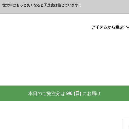
、世の中はもっと良くなると工房史は信じています！
アイテムから選ぶ
シルバー）喧嘩札
プレゼント
ックレスの人気売れ筋 工房史が
豆銀ネックレス
クリスマスプレゼント
世界に２つしかない！カップル
る理由
クレスの人気売れ筋
ーメイド・ブレスレット
念日プレゼント
オーダーメイド・アンクレット
結婚祝いプレゼント
ーメイドブレスレット名前入り
ギフトラッピング
ーメイド・カフスボタン
プレゼント
オーダーメイド・ネクタイピン
バレンタインプレゼント
ーメイド・マネークリップ
いプレゼント
ペットジュエリー（犬用名札・
敬老の日プレゼント
後、この輝きが 家族の物語を語り
プロが教える指のリングサイズ
家族の絆を刻む、一生モノの御守
測り方と号数一覧表
本日のご発注分は
9/6 (日)
にお届け
りネクタイピン
大人向けペアネックレスの人気
商品
名入れプレゼント 141選
彼女へのサプライズ誕生日プレゼ
カフスボタンを男性にプレゼン
思わずやってしまいがちな３つの
喜ばれます
窓生様向けグッズ