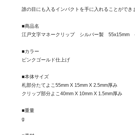
日プレゼントを探しているお父さんへ
〇編～
誰の目にも入るインパクトを手に入れることができ
飲食店経営者さまからも人気です！史の
家紋ネ
売れ筋八角銀札！！
20年
■商品名
江戸文字マネークリップ シルバー製 55x15mm 
■カラー
ピンクゴールド仕上げ
■本体サイズ
札部分たてよこ55mm X 15mm X 2.5mm厚み
クリップ部分よこ40mm X 10mm X 1.5mm厚み
■重量
g