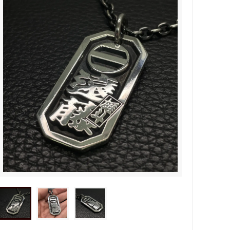
タビュ
メンズネームネックレスの人気売れ筋
オーダーシルバー工房【史】
ネームネックレス工房史のオーダーメイ
ドが人気売れ筋になったワケ
両国にぎわい祭り 国技館内の力士の教
室 潜入レポート！
ランドを
銀彫札・千社札・火消し札 両国下町に
年版）
ある工房【史】が作ります
ube動画
意外に簡単！プロが教えるシルバーアク
セサリーのお手入れ方法
ペアネッ
株式会社Berry様 オーダーメイドネク
タイピン（ネクタイハンガー）の着用ご
感想
などを刻
工房史の家族向けアクセサリーの人気売