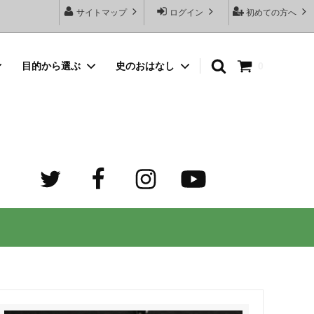
サイトマップ
ログイン
初めての方へ
目的から選ぶ
史のおはなし
0
向けネッ
豆銀名入れストラップ
母の日プレゼント
デザイン診断サービスとは？
オーダーメイド・シルバーリング
出産祝いプレゼント
世界でふたつだけの記念日ペアリング
オーダーメイド・ゴルフマーカー
成人祝いプレゼント
迷子札）
カスタム費用 ケア用品 他
ホワイトデープレゼント
の正しい
大人向けペアネックレスのオーダーメイ
ド通販専門店 工房史（ふみ）
売れ筋
デザインで選ぶ
３年ぶりの夏祭り！テンション爆上げで
トすると
店長ゴローおすすめの誕生日プレゼント
きるネックレス！
向けペアネックレス