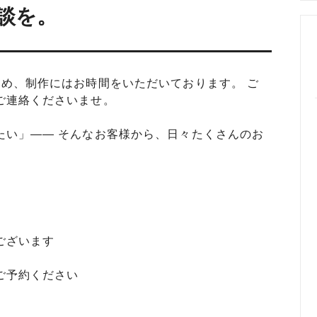
めるアクセサリー製作通販
談を。
ックレスの人気の秘密 工房史が
大江戸線両国駅から伝説の工房
以上選ばれ続ける理由とは？
でのアクセス経路ご案内
め、制作にはお時間をいただいております。 ご
ご連絡くださいませ。
たい」―― そんなお客様から、日々たくさんのお
ございます
ご予約ください