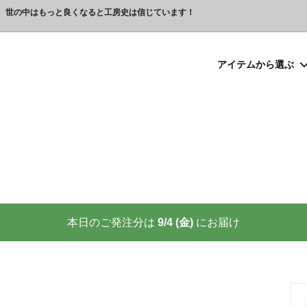
、世の中はもっと良くなると工房史は信じています！
アイテムから選ぶ
シルバー）喧嘩札
プレゼント
ックレスの人気売れ筋 工房史が
豆銀ネックレス
クリスマスプレゼント
世界に２つしかない！カップル
る理由
クレスの人気売れ筋
ーメイド・ブレスレット
念日プレゼント
オーダーメイド・アンクレット
結婚祝いプレゼント
ーメイドブレスレット名前入り
ギフトラッピング
ーメイド・カフスボタン
プレゼント
オーダーメイド・ネクタイピン
バレンタインプレゼント
ーメイド・マネークリップ
いプレゼント
ペットジュエリー（犬用名札・
敬老の日プレゼント
後、この輝きが 家族の物語を語り
プロが教える指のリングサイズ
家族の絆を刻む、一生モノの御守
測り方と号数一覧表
本日のご発注分は
9/4 (金)
にお届け
りネクタイピン
大人向けペアネックレスの人気
商品
名入れプレゼント 141選
彼女へのサプライズ誕生日プレゼ
カフスボタンを男性にプレゼン
思わずやってしまいがちな３つの
喜ばれます
窓生様向けグッズ