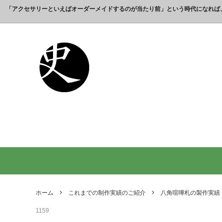
「アクセサリーといえばオーダーメイドするのが当たり前」という時代になれば
これまでの制作実績のご紹介
工房【史】について
銀製の江戸文字で人気の名前入りストラ
銀製（
誕生日
名前ネ
ップ
選ばれ
オーダーメイド・ネックレス
父の日プレゼント
オーダ
結婚記
銀製の喧嘩札の注文製作 工房史-祭り好
オーダ
オーダーメイド・キーホルダー
内祝いプレゼント
オーダ
お祝い
きの胸元によく映えます
オーダーメイド・ピンバッジ
就職祝いプレゼント
オーダ
入学祝
会社名で喧嘩札を作る方が増えていま
10年
す！
出す｜
オリジナルロゴ・ネックレス
名前入
り
ペアリングネックレス
全ての
日本のお土産ギフト通販
男性が
ントで
ホーム
これまでの制作実績のご紹介
八角喧嘩札の製作実績
間違い
1159
法人向け贈答品【オーダーメイド銀細
浦高同