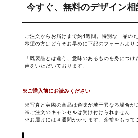
日プレゼントを探しているお父さんへ
〇編～
今すぐ、無料のデザイン相
飲食店経営者さまからも人気です！史の
家紋ネ
売れ筋八角銀札！！
20年
ご注文からお届けまで約4週間。特別な一品のた
希望の方はどうぞお早めに下記のフォームより
「既製品とは違う、意味のあるものを身につけ
声をいただいております。
※ご購入前にお読みください
※写真と実際の商品は色味が若干異なる場合が
※ご注文のキャンセルは受け付けられません
※お届けには４週間かかります。余裕をもって