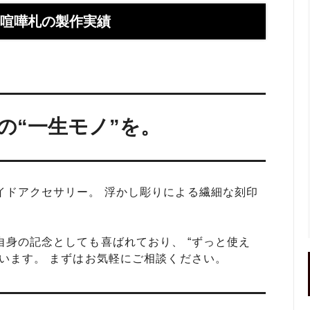
】お使いの携帯アドレスに当店か
喧嘩札ご購入者様のロングイン
ールが届かない方へ
ー 豆銀や
角喧嘩札の製作実績
伝授！男性が喜ぶネクタイピンプ
転載、引用について
トの選び方５ケース＋１
回しか食べられない！！ワンコイ
盗掘ならず！石見銀山
鳥そっぷちゃんこ！in 両国にぎ
り！
の“一生モノ”を。
良いシルバーアクセは重い？軽
刻印できるペアネックレスのブ
プロが調べてみました（2024
イドアクセサリー。 浮かし彫りによる繊細な刻印
ントにおすすめなオーダーメイド
工房史の店長ゴローによるYout
ネクタイピン工房史
一覧
身の記念としても喜ばれており、 “ずっと使え
のプレゼントとしてオーダーメイ
プレゼントにオーダーメイドの
います。 まずはお気軽にご相談ください。
にか、いいものはないかな？とお
クレスがぴったりな３つの理由
方へ
ローの諸国探訪記 ～〇〇県 〇
メッセージや名前、命日、戒名