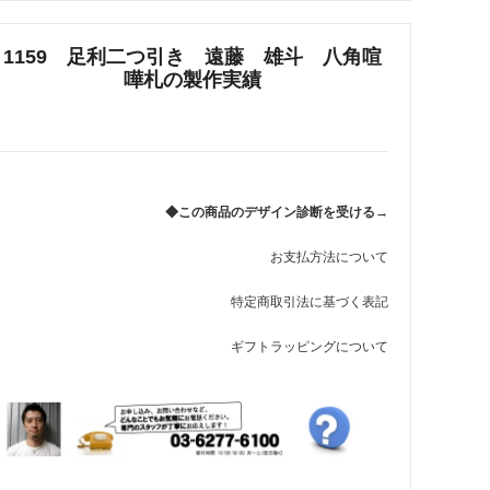
れ筋
1159 足利二つ引き 遠藤 雄斗 八角喧
【史】ま
オーダーメイドアクセサリー商品一覧
嘩札の製作実績
工房【史】
◆この商品のデザイン診断を受ける→
お支払方法について
特定商取引法に基づく表記
ギフトラッピングについて