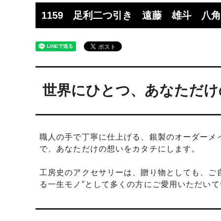
工】工房史
工房史へのよくあるご質問
【重要
らのメ
1159 足利二つ引き 遠藤 雄斗 八
2025/4/1より価格改定いたします
プロが
レゼン
きれいなアクセサリー写真の撮り方
年に１
（iphone編）~アクセサリー店長ゴロー
ン巴潟の
が伝授~
わい祭
世界にひとつ、あなただけ
iphone（スマホ）でアクセサリー着用
品質の
写真の上手な撮り方、たった1つのコツ
い？
をショップ店長が伝授
職人の手で丁寧に仕上げる、銀製のオーダーメ
女心をくすぐるネックレスの渡し方教え
プレゼ
で、あなただけの想いをカタチにします。
ます（女性へのサプライズプレゼント）
の高級
工房史のアクセサリーは、贈り物としても、ご自
チェーンが切れてしまいました。直して
彼氏へ
る一生モノ”として多くの方にご愛用いただいて
もらえますか？
ドでな
探しの
娘さんの成人のお祝いとして特別な誕生
店長ゴ