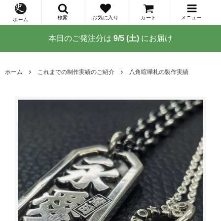
検索
お気に入り
カート
メニュー
ホーム
本日のご発注分は
9/5 (土)
にお届け
ホーム
これまでの制作実績のご紹介
八角喧嘩札の製作実績