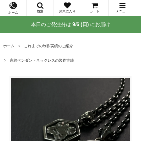
検索
お気に入り
カート
メニュー
ホーム
本日のご発注分は
9/6 (日)
にお届け
ホーム
これまでの制作実績のご紹介
家紋ペンダントネックレスの製作実績