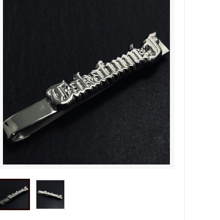
タビュ
メンズネームネックレスの人気売れ筋
オーダーシルバー工房【史】
ネームネックレス工房史のオーダーメイ
ドが人気売れ筋になったワケ
両国にぎわい祭り 国技館内の力士の教
室 潜入レポート！
ランドを
銀彫札・千社札・火消し札 両国下町に
年版）
ある工房【史】が作ります
ube動画
意外に簡単！プロが教えるシルバーアク
セサリーのお手入れ方法
ペアネッ
株式会社Berry様 オーダーメイドネク
タイピン（ネクタイハンガー）の着用ご
感想
などを刻
工房史の家族向けアクセサリーの人気売