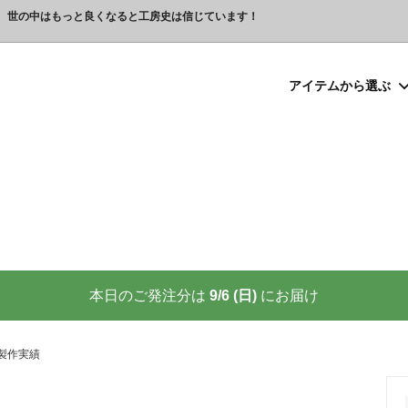
、世の中はもっと良くなると工房史は信じています！
アイテムから選ぶ
シルバー）喧嘩札
プレゼント
ックレスの人気売れ筋 工房史が
豆銀ネックレス
クリスマスプレゼント
世界に２つしかない！カップル
る理由
クレスの人気売れ筋
ーメイド・ブレスレット
念日プレゼント
オーダーメイド・アンクレット
結婚祝いプレゼント
ーメイドブレスレット名前入り
ギフトラッピング
ーメイド・カフスボタン
プレゼント
オーダーメイド・ネクタイピン
バレンタインプレゼント
ーメイド・マネークリップ
いプレゼント
ペットジュエリー（犬用名札・
敬老の日プレゼント
後、この輝きが 家族の物語を語り
プロが教える指のリングサイズ
家族の絆を刻む、一生モノの御守
測り方と号数一覧表
本日のご発注分は
9/6 (日)
にお届け
りネクタイピン
大人向けペアネックレスの人気
商品
名入れプレゼント 141選
彼女へのサプライズ誕生日プレゼ
カフスボタンを男性にプレゼン
思わずやってしまいがちな３つの
喜ばれます
製作実績
窓生様向けグッズ