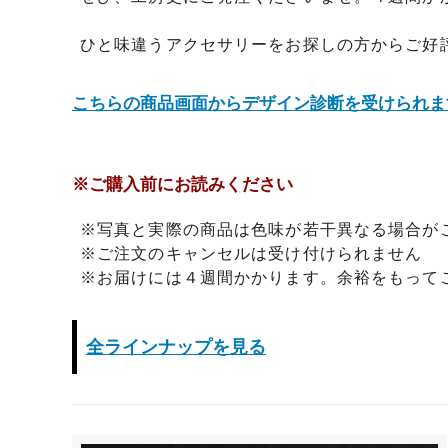
日プレゼントを探しているお父さんへ
〇編～
ひと味違うアクセサリーをお探しの方からご好
飲食店経営者さまからも人気です！史の
家紋ネ
売れ筋八角銀札！！
20年
こちらの商品画面からデザイン診断を受けられま
※ご購入前にお読みください
※写真と実際の商品は色味が若干異なる場合が
※ご注文のキャンセルは受け付けられません
※お届けには４週間かかります。余裕をもって
全ラインナップを見る