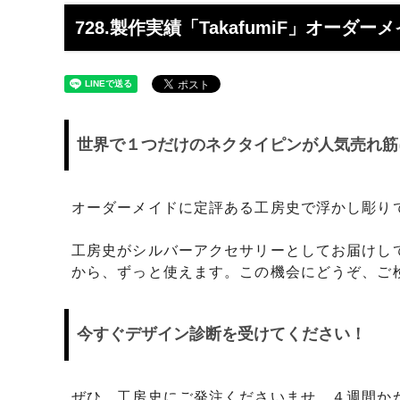
工】工房史
工房史へのよくあるご質問
【重要
らのメ
728.製作実績「TakafumiF」オーダ
2025/4/1より価格改定いたします
プロが
レゼン
きれいなアクセサリー写真の撮り方
年に１
（iphone編）~アクセサリー店長ゴロー
ン巴潟の
世界で１つだけのネクタイピンが人気売れ筋
が伝授~
わい祭
iphone（スマホ）でアクセサリー着用
品質の
写真の上手な撮り方、たった1つのコツ
い？
オーダーメイドに定評ある工房史で浮かし彫り
をショップ店長が伝授
工房史がシルバーアクセサリーとしてお届けし
女心をくすぐるネックレスの渡し方教え
プレゼ
から、ずっと使えます。この機会にどうぞ、ご
ます（女性へのサプライズプレゼント）
の高級
チェーンが切れてしまいました。直して
彼氏へ
今すぐデザイン診断を受けてください！
もらえますか？
ドでな
探しの
娘さんの成人のお祝いとして特別な誕生
店長ゴ
ぜひ、工房史にご発注くださいませ。４週間か