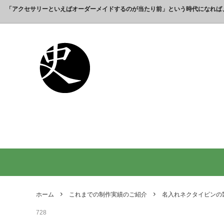
「アクセサリーといえばオーダーメイドするのが当たり前」という時代になれば
これまでの制作実績のご紹介
工房【史】について
銀製の江戸文字で人気の名前入りストラ
銀製（
誕生日
名前ネ
ップ
選ばれ
オーダーメイド・ネックレス
父の日プレゼント
オーダ
結婚記
銀製の喧嘩札の注文製作 工房史-祭り好
オーダ
オーダーメイド・キーホルダー
内祝いプレゼント
オーダ
お祝い
きの胸元によく映えます
オーダーメイド・ピンバッジ
就職祝いプレゼント
オーダ
入学祝
会社名で喧嘩札を作る方が増えていま
10年
す！
出す｜
オリジナルロゴ・ネックレス
名前入
り
ペアリングネックレス
全ての
日本のお土産ギフト通販
男性が
ントで
ホーム
これまでの制作実績のご紹介
名入れネクタイピンの
間違い
728
法人向け贈答品【オーダーメイド銀細
浦高同