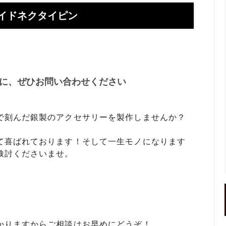
】お使いの携帯アドレスに当店か
喧嘩札ご購入者様のロングイン
ールが届かない方へ
ー 豆銀や
ーメイドネクタイピン
伝授！男性が喜ぶネクタイピンプ
転載、引用について
トの選び方５ケース＋１
回しか食べられない！！ワンコイ
盗掘ならず！石見銀山
鳥そっぷちゃんこ！in 両国にぎ
に、ぜひお問い合わせください
り！
良いシルバーアクセは重い？軽
刻印できるペアネックレスのブ
プロが調べてみました（2024
で刻んだ銀製のアクセサリーを製作しませんか？
て喜ばれております！そして一生モノになります
ントにおすすめなオーダーメイド
工房史の店長ゴローによるYout
検討くださいませ。
ネクタイピン工房史
一覧
のプレゼントとしてオーダーメイ
プレゼントにオーダーメイドの
にか、いいものはないかな？とお
クレスがぴったりな３つの理由
方へ
ローの諸国探訪記 ～〇〇県 〇
メッセージや名前、命日、戒名
かりますからご相談はお早めにどうぞ！