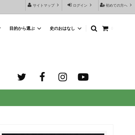
サイトマップ
ログイン
初めての方へ
目的から選ぶ
史のおはなし
0
向けネッ
豆銀名入れストラップ
母の日プレゼント
デザイン診断サービスとは？
オーダーメイド・シルバーリング
出産祝いプレゼント
世界でふたつだけの記念日ペアリング
オーダーメイド・ゴルフマーカー
成人祝いプレゼント
迷子札）
カスタム費用 ケア用品 他
ホワイトデープレゼント
の正しい
大人向けペアネックレスのオーダーメイ
ド通販専門店 工房史（ふみ）
売れ筋
デザインで選ぶ
３年ぶりの夏祭り！テンション爆上げで
トすると
店長ゴローおすすめの誕生日プレゼント
きるネックレス！
向けペアネックレス