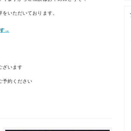
めるアクセサリー製作通販
評をいただいております。
ックレスの人気の秘密 工房史が
大江戸線両国駅から伝説の工房
以上選ばれ続ける理由とは？
でのアクセス経路ご案内
す→
ございます
ご予約ください