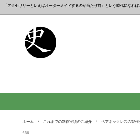
「アクセサリーといえばオーダーメイドするのが当たり前」という時代になれば
これまでの制作実績のご紹介
工房【史】について
銀製の江戸文字で人気の名前入りストラ
銀製（
誕生日
名前ネ
ップ
選ばれ
オーダーメイド・ネックレス
父の日プレゼント
オーダ
結婚記
銀製の喧嘩札の注文製作 工房史-祭り好
オーダ
オーダーメイド・キーホルダー
内祝いプレゼント
オーダ
お祝い
きの胸元によく映えます
オーダーメイド・ピンバッジ
就職祝いプレゼント
オーダ
入学祝
会社名で喧嘩札を作る方が増えていま
10年
す！
出す｜
オリジナルロゴ・ネックレス
名前入
り
ペアリングネックレス
全ての
日本のお土産ギフト通販
男性が
ントで
ホーム
これまでの制作実績のご紹介
ペアネックレスの製作
間違い
666
法人向け贈答品【オーダーメイド銀細
浦高同