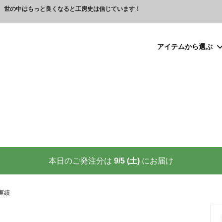
、世の中はもっと良くなると工房史は信じています！
アイテムから選ぶ
シルバー）喧嘩札
プレゼント
ックレスの人気売れ筋 工房史が
豆銀ネックレス
クリスマスプレゼント
世界に２つしかない！カップル
る理由
クレスの人気売れ筋
ーメイド・ブレスレット
念日プレゼント
オーダーメイド・アンクレット
結婚祝いプレゼント
ーメイドブレスレット名前入り
ギフトラッピング
ーメイド・カフスボタン
プレゼント
オーダーメイド・ネクタイピン
バレンタインプレゼント
ーメイド・マネークリップ
いプレゼント
ペットジュエリー（犬用名札・
敬老の日プレゼント
後、この輝きが 家族の物語を語り
プロが教える指のリングサイズ
家族の絆を刻む、一生モノの御守
測り方と号数一覧表
本日のご発注分は
9/5 (土)
にお届け
りネクタイピン
大人向けペアネックレスの人気
商品
名入れプレゼント 141選
彼女へのサプライズ誕生日プレゼ
カフスボタンを男性にプレゼン
思わずやってしまいがちな３つの
喜ばれます
実績
窓生様向けグッズ