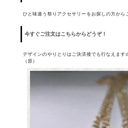
日プレゼントを探しているお父さんへ
〇編～
ひと味違う祭りアクセサリーをお探しの方から
飲食店経営者さまからも人気です！史の
家紋ネ
売れ筋八角銀札！！
20年
今すぐご注文はこちらからどうぞ！
デザインのやりとりはご決済後でも行なえます
（原）