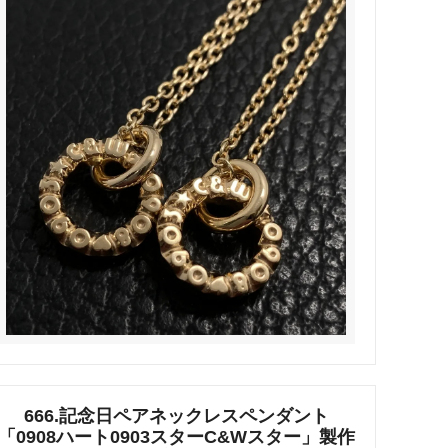
タビュ
メンズネームネックレスの人気売れ筋
オーダーシルバー工房【史】
ネームネックレス工房史のオーダーメイ
ドが人気売れ筋になったワケ
両国にぎわい祭り 国技館内の力士の教
室 潜入レポート！
ランドを
銀彫札・千社札・火消し札 両国下町に
年版）
ある工房【史】が作ります
ube動画
意外に簡単！プロが教えるシルバーアク
セサリーのお手入れ方法
ペアネッ
株式会社Berry様 オーダーメイドネク
タイピン（ネクタイハンガー）の着用ご
感想
666.記念日ペアネックレスペンダント
「0908ハート0903スターC&Wスター」製作
などを刻
工房史の家族向けアクセサリーの人気売