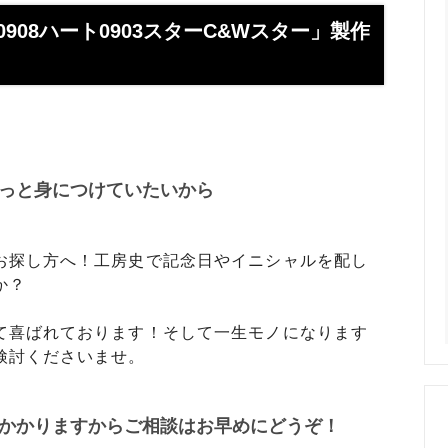
】お使いの携帯アドレスに当店か
喧嘩札ご購入者様のロングイン
ールが届かない方へ
ー 豆銀や
908ハート0903スターC&Wスター」製作
伝授！男性が喜ぶネクタイピンプ
転載、引用について
トの選び方５ケース＋１
回しか食べられない！！ワンコイ
盗掘ならず！石見銀山
鳥そっぷちゃんこ！in 両国にぎ
り！
っと身につけていたいから
良いシルバーアクセは重い？軽
刻印できるペアネックレスのブ
プロが調べてみました（2024
お探し方へ！工房史で記念日やイニシャルを配し
か？
ントにおすすめなオーダーメイド
工房史の店長ゴローによるYout
ネクタイピン工房史
一覧
て喜ばれております！そして一生モノになります
のプレゼントとしてオーダーメイ
プレゼントにオーダーメイドの
検討くださいませ。
にか、いいものはないかな？とお
クレスがぴったりな３つの理由
方へ
かかりますからご相談はお早めにどうぞ！
ローの諸国探訪記 ～〇〇県 〇
メッセージや名前、命日、戒名