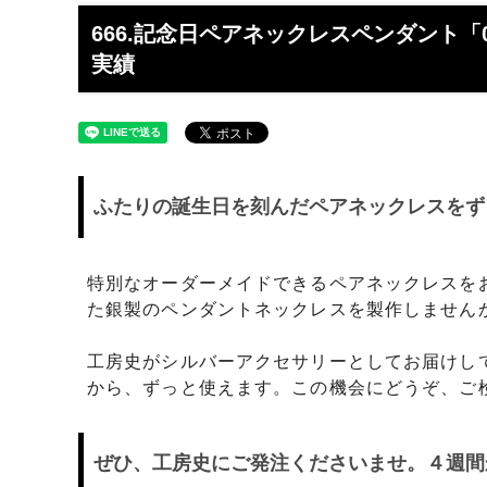
工】工房史
工房史へのよくあるご質問
【重要
らのメ
666.記念日ペアネックレスペンダント「0
実績
2025/4/1より価格改定いたします
プロが
レゼン
きれいなアクセサリー写真の撮り方
年に１
（iphone編）~アクセサリー店長ゴロー
ン巴潟の
が伝授~
わい祭
ふたりの誕生日を刻んだペアネックレスをず
iphone（スマホ）でアクセサリー着用
品質の
写真の上手な撮り方、たった1つのコツ
い？
をショップ店長が伝授
特別なオーダーメイドできるペアネックレスを
た銀製のペンダントネックレスを製作しません
女心をくすぐるネックレスの渡し方教え
プレゼ
ます（女性へのサプライズプレゼント）
の高級
工房史がシルバーアクセサリーとしてお届けし
チェーンが切れてしまいました。直して
彼氏へ
から、ずっと使えます。この機会にどうぞ、ご
もらえますか？
ドでな
探しの
ぜひ、工房史にご発注くださいませ。４週間
娘さんの成人のお祝いとして特別な誕生
店長ゴ