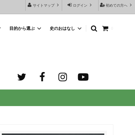
サイトマップ
ログイン
初めての方へ
目的から選ぶ
史のおはなし
0
向けネッ
豆銀名入れストラップ
母の日プレゼント
デザイン診断サービスとは？
オーダーメイド・シルバーリング
出産祝いプレゼント
世界でふたつだけの記念日ペアリング
オーダーメイド・ゴルフマーカー
成人祝いプレゼント
迷子札）
カスタム費用 ケア用品 他
ホワイトデープレゼント
の正しい
大人向けペアネックレスのオーダーメイ
ド通販専門店 工房史（ふみ）
売れ筋
デザインで選ぶ
３年ぶりの夏祭り！テンション爆上げで
トすると
店長ゴローおすすめの誕生日プレゼント
きるネックレス！
向けペアネックレス