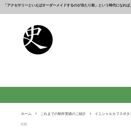
「アクセサリーといえばオーダーメイドするのが当たり前」という時代になれば
これまでの制作実績のご紹介
工房【史】について
銀製の江戸文字で人気の名前入りストラ
銀製（
誕生日
名前ネ
ップ
選ばれ
オーダーメイド・ネックレス
父の日プレゼント
オーダ
結婚記
銀製の喧嘩札の注文製作 工房史-祭り好
オーダ
オーダーメイド・キーホルダー
内祝いプレゼント
オーダ
お祝い
きの胸元によく映えます
オーダーメイド・ピンバッジ
就職祝いプレゼント
オーダ
入学祝
会社名で喧嘩札を作る方が増えていま
10年
す！
出す｜
オリジナルロゴ・ネックレス
名前入
り
ペアリングネックレス
全ての
日本のお土産ギフト通販
男性が
ントで
ホーム
これまでの制作実績のご紹介
イニシャルカフスボタ
間違い
635
法人向け贈答品【オーダーメイド銀細
浦高同