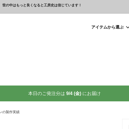
、世の中はもっと良くなると工房史は信じています！
アイテムから選ぶ
シルバー）喧嘩札
プレゼント
ックレスの人気売れ筋 工房史が
豆銀ネックレス
クリスマスプレゼント
世界に２つしかない！カップル
る理由
クレスの人気売れ筋
ーメイド・ブレスレット
念日プレゼント
オーダーメイド・アンクレット
結婚祝いプレゼント
ーメイドブレスレット名前入り
ギフトラッピング
ーメイド・カフスボタン
プレゼント
オーダーメイド・ネクタイピン
バレンタインプレゼント
ーメイド・マネークリップ
いプレゼント
ペットジュエリー（犬用名札・
敬老の日プレゼント
後、この輝きが 家族の物語を語り
プロが教える指のリングサイズ
家族の絆を刻む、一生モノの御守
測り方と号数一覧表
本日のご発注分は
9/4 (金)
にお届け
りネクタイピン
大人向けペアネックレスの人気
商品
名入れプレゼント 141選
彼女へのサプライズ誕生日プレゼ
カフスボタンを男性にプレゼン
思わずやってしまいがちな３つの
喜ばれます
ンの製作実績
窓生様向けグッズ