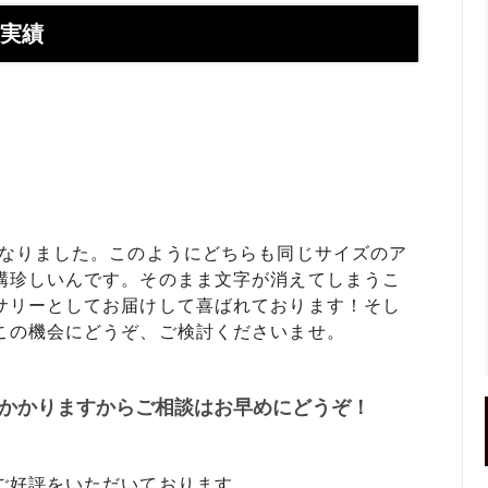
】お使いの携帯アドレスに当店か
喧嘩札ご購入者様のロングイン
ールが届かない方へ
ー 豆銀や
作実績
伝授！男性が喜ぶネクタイピンプ
転載、引用について
トの選び方５ケース＋１
回しか食べられない！！ワンコイ
盗掘ならず！石見銀山
鳥そっぷちゃんこ！in 両国にぎ
り！
良いシルバーアクセは重い？軽
刻印できるペアネックレスのブ
プロが調べてみました（2024
になりました。このようにどちらも同じサイズのア
構珍しいんです。そのまま文字が消えてしまうこ
サリーとしてお届けして喜ばれております！そし
ントにおすすめなオーダーメイド
工房史の店長ゴローによるYout
この機会にどうぞ、ご検討くださいませ。
ネクタイピン工房史
一覧
のプレゼントとしてオーダーメイ
プレゼントにオーダーメイドの
かかりますからご相談はお早めにどうぞ！
にか、いいものはないかな？とお
クレスがぴったりな３つの理由
方へ
ローの諸国探訪記 ～〇〇県 〇
メッセージや名前、命日、戒名
ご好評をいただいております。