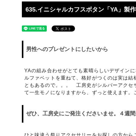
工】工房史
工房史へのよくあるご質問
【重要
らのメ
635.イニシャルカフスボタン「YA」製
2025/4/1より価格改定いたします
プロが
レゼン
きれいなアクセサリー写真の撮り方
年に１
（iphone編）~アクセサリー店長ゴロー
ン巴潟の
男性へのプレゼントにしたいから
が伝授~
わい祭
iphone（スマホ）でアクセサリー着用
品質の
写真の上手な撮り方、たった1つのコツ
い？
YAの組み合わせがとても素晴らしいデザイン
をショップ店長が伝授
ルファベットを重ねて、格好がつくのは実は結
ともあるので。。。 工房史がシルバーアクセ
女心をくすぐるネックレスの渡し方教え
プレゼ
て一生モノになりますから、ずっと使えます。
ます（女性へのサプライズプレゼント）
の高級
チェーンが切れてしまいました。直して
彼氏へ
ぜひ、工房史にご発注くださいませ。４週間
もらえますか？
ドでな
探しの
娘さんの成人のお祝いとして特別な誕生
店長ゴ
ひと味違う祭りアクセサリーをお探しの方から