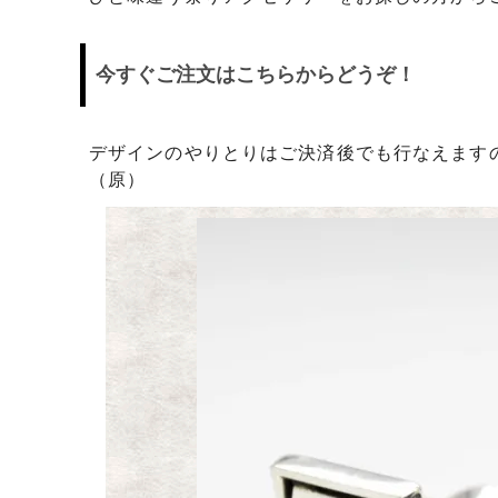
日プレゼントを探しているお父さんへ
〇編～
飲食店経営者さまからも人気です！史の
家紋ネ
今すぐご注文はこちらからどうぞ！
売れ筋八角銀札！！
20年
デザインのやりとりはご決済後でも行なえます
（原）