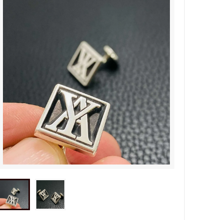
タビュ
メンズネームネックレスの人気売れ筋
オーダーシルバー工房【史】
ネームネックレス工房史のオーダーメイ
ドが人気売れ筋になったワケ
両国にぎわい祭り 国技館内の力士の教
室 潜入レポート！
ランドを
銀彫札・千社札・火消し札 両国下町に
年版）
ある工房【史】が作ります
ube動画
意外に簡単！プロが教えるシルバーアク
セサリーのお手入れ方法
ペアネッ
株式会社Berry様 オーダーメイドネク
タイピン（ネクタイハンガー）の着用ご
感想
などを刻
工房史の家族向けアクセサリーの人気売