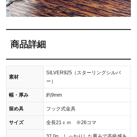
商品詳細
SILVER925（スターリングシルバ
素材
ー）
幅・厚み
約9mm
留め具
フック式金具
サイズ
全長21ｃｍ ※26コマ
37.0g しっかりした重みで高級感あ