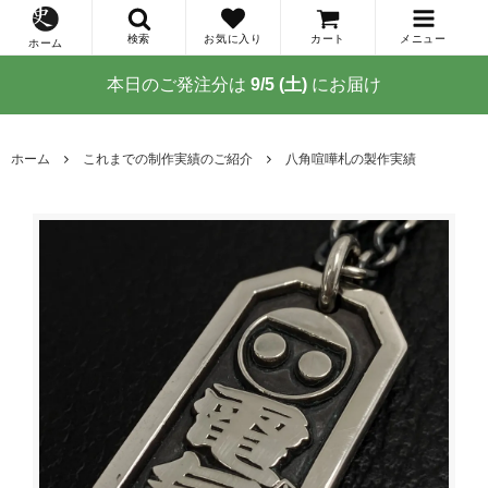
検索
お気に入り
カート
メニュー
ホーム
本日のご発注分は
9/5 (土)
にお届け
ホーム
これまでの制作実績のご紹介
八角喧嘩札の製作実績