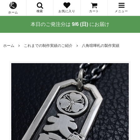
検索
お気に入り
カート
メニュー
ホーム
本日のご発注分は
9/6 (日)
にお届け
ホーム
これまでの制作実績のご紹介
八角喧嘩札の製作実績