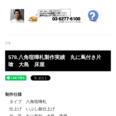
578
578.八角喧嘩札製作実績 丸に蔦付き片
喰 大島 床屋
制作仕様
タイプ 八角喧嘩札
仕上げ いぶし銀仕上げ