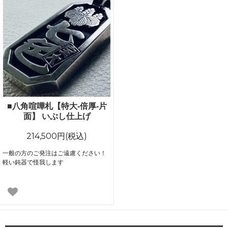
■八角喧嘩札【特大-倍厚-片
面】 いぶし仕上げ
214,500円(税込)
一般の方のご発注はご遠慮ください！
軽い鈍器で怪我します